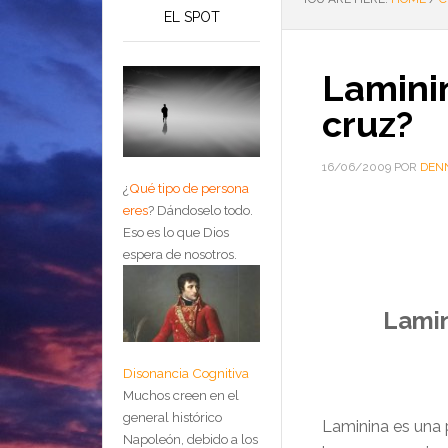
EL SPOT
Lamini
cruz?
16/06/2009
POR
DEN
¿
Qué tipo de persona
eres
?
Dándoselo todo.
Eso es lo que Dios
espera de nosotros.
…
Lamin
Disonancia Cognitiva
Muchos creen en el
general histórico
Laminina es una p
Napoleón, debido a los