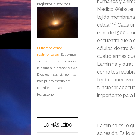
humanos y anima
registros históricos....
Médico Webster 
tejido membrana
(2)
celda.”
Cada una
más de 1500 ami
encuentra fuera 
células dentro ó
El tiempo como
realmente es
El tiempo
cuatro armas que
que se tarda en pasar de
Laminina y otras
la tierra a la presencia de
como los recubre
Dios es instantáneo. No
tejido conectivo.
hay punto medio de
funcionar adecua
reunión, no hay
Purgatorio.
importante para l
LO MÁS LEÍDO
Laminina es lo q
adhesión. Es lo 