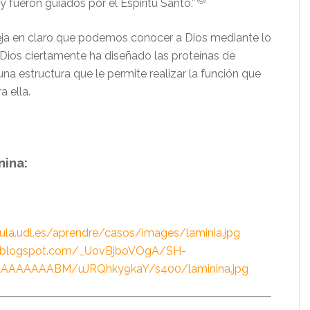
(9)
y fueron guiados por el Espíritu Santo.”
ja en claro que podemos conocer a Dios mediante lo
 Dios ciertamente ha diseñado las proteínas de
 una estructura que le permite realizar la función que
 ella.
nina:
lula.udl.es/aprendre/casos/images/laminia.jpg
bp.blogspot.com/_UovBjboVOgA/SH-
AAAAAAAAABM/uJRQhky9kaY/s400/laminina.jpg