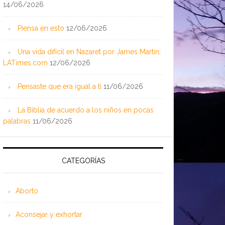
14/06/2026
Piensa en esto
12/06/2026
Una vida difícil en Nazaret por James Martin;
LATimes.com
12/06/2026
Pensaste que era igual a ti
11/06/2026
La Biblia de acuerdo a los niños en pocas
palabras
11/06/2026
CATEGORÍAS
Aborto
Aconsejar y exhortar