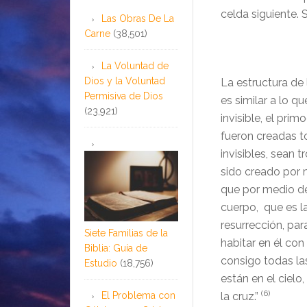
celda siguiente. 
Las Obras De La
Carne
(38,501)
La Voluntad de
Dios y la Voluntad
La estructura de 
Permisiva de Dios
es similar a lo q
(23,921)
invisible, el pri
fueron creadas tod
invisibles, sean 
sido creado por m
que por medio de
cuerpo, que es la 
resurrección, par
Siete Familias de la
habitar en él con
Biblia: Guía de
consigo todas las
Estudio
(18,756)
están en el ciel
(6)
El Problema con
la cruz.”