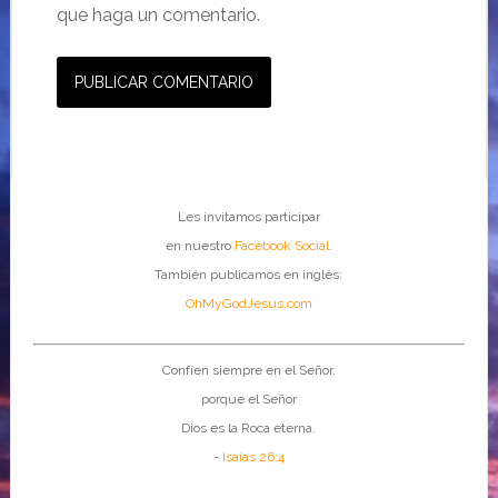
que haga un comentario.
Les invitamos participar
en nuestro
Facebook Social
.
También publicamos en inglés:
OhMyGodJesus.com
Confíen siempre en el Señor,
porque el Señor
Dios es la Roca eterna.
-
Isaías 26:4