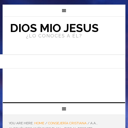
DIOS MIO JESUS
¿LO CONOCES A ÉL?
YOU ARE HERE:
HOME
/
CONSEJERÍA CRISTIANA
/
A.A.,