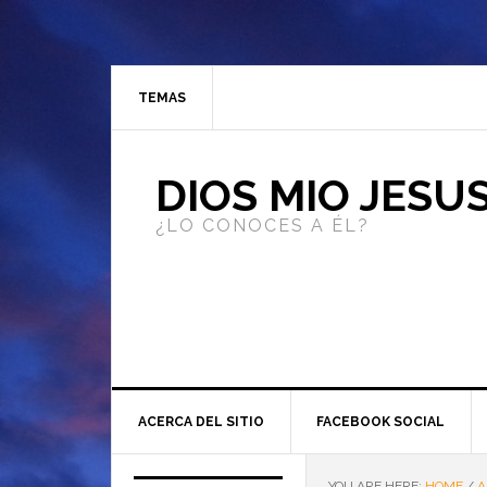
TEMAS
DIOS MIO JESU
¿LO CONOCES A ÉL?
ACERCA DEL SITIO
FACEBOOK SOCIAL
YOU ARE HERE:
HOME
/
A