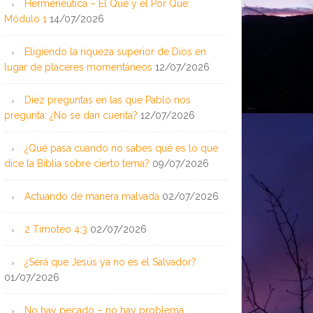
Hermenéutica – El Qué y el Por Qué:
Módulo 1
14/07/2026
Eligiendo la riqueza superior de Dios en
lugar de placeres momentáneos
12/07/2026
Diez preguntas en las que Pablo nos
pregunta: ¿No se dan cuenta?
12/07/2026
¿Qué pasa cuando no sabes qué es lo que
dice la Biblia sobre cierto tema?
09/07/2026
Actuando de manera malvada
02/07/2026
2 Timoteo 4:3
02/07/2026
¿Será que Jesús ya no es el Salvador?
01/07/2026
No hay pecado – no hay problema