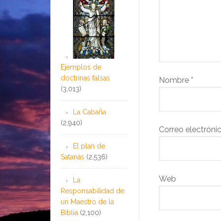
Ejemplos de
doctrinas falsas
Nombre
*
(3,013)
La Cabaña
(2,940)
Correo electróni
El plan de
Satanás
(2,536)
Web
La
Responsabilidad de
un Maestro de la
Biblia
(2,100)