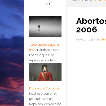
EL SPOT
Aborto
2006
08/07/2009
POR
DEN
¿
Qué tipo de persona
eres
?
Dándoselo todo.
Eso es lo que Dios
espera de nosotros.
Disonancia Cognitiva
Muchos creen en el
general histórico
Napoleón, debido a los