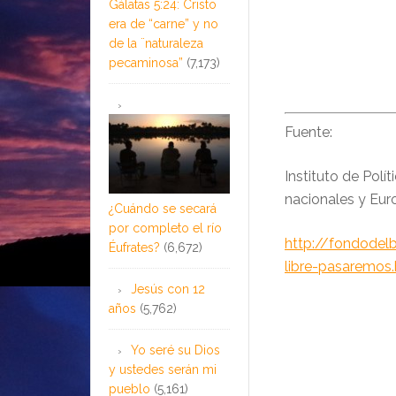
Gálatas 5:24: Cristo
era de “carne” y no
de la ¨naturaleza
pecaminosa”
(7,173)
Fuente:
Instituto de Polí
nacionales y Euro
¿Cuándo se secará
por completo el río
http://fondodel
Éufrates?
(6,672)
libre-pasaremos
Jesús con 12
años
(5,762)
Yo seré su Dios
y ustedes serán mi
pueblo
(5,161)