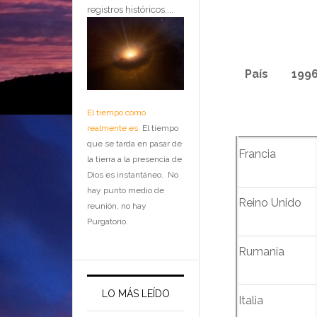
registros históricos....
……….
País
…..……..
199
El tiempo como
realmente es
El tiempo
que se tarda en pasar de
Francia
la tierra a la presencia de
Dios es instantáneo. No
hay punto medio de
Reino Unido
reunión, no hay
Purgatorio.
Rumania
LO MÁS LEÍDO
Italia