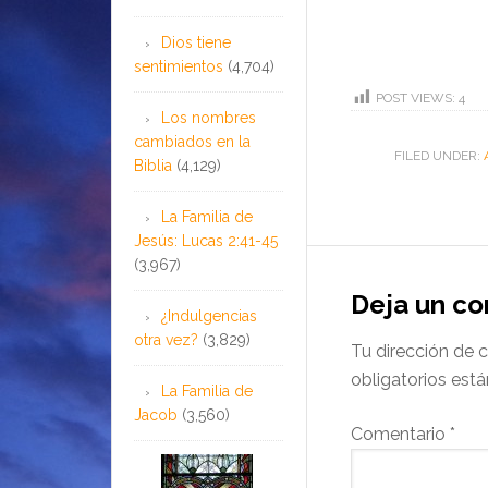
Dios tiene
sentimientos
(4,704)
POST VIEWS:
4
Los nombres
cambiados en la
FILED UNDER:
Biblia
(4,129)
La Familia de
Jesús: Lucas 2:41-45
(3,967)
Deja un c
¿Indulgencias
otra vez?
(3,829)
Tu dirección de c
obligatorios es
La Familia de
Jacob
(3,560)
Comentario
*