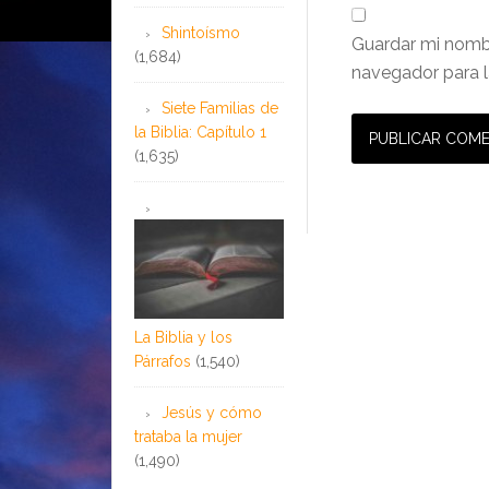
Shintoísmo
Guardar mi nombr
(1,684)
navegador para l
Siete Familias de
la Biblia: Capítulo 1
(1,635)
La Biblia y los
Párrafos
(1,540)
Jesús y cómo
trataba la mujer
(1,490)