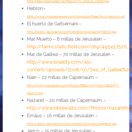
http://files.reseguiden.se/files/41/rg_1092141_m600.jpg
Hebron
–
http://www.instonebrewer.com/bpg2009/Free/Pics/Hebron1.gif
El huerto de Getsemaní
–
http://static.panoramio.com/photos/original/19758220.jpg
Mar Muerto – 6 millas de Jerusalén
–
http://farm1.static.flickr.com/189/495457526_
Mar de Galilea – 70 millas de Jerusalén
–
http://www.israelity.com/wp-
content/uploads/2008/10/Sea_of_Galilee%20
Naín – 22 millas de Capernaúm
–
http://img5.travelblog.org/Photos/88643/327791/t/2892977-
Nain-0.jpg
Nazaret – 20 millas de Capernaúm
–
http://www.biblewalks.com/Photos/nazareth1.
Emáus – 16 millas de Jerusalén
–
http://static.panoramio.com/photos/original/21995604.jpg
Jericó – 15 millas de Jerusalén
–