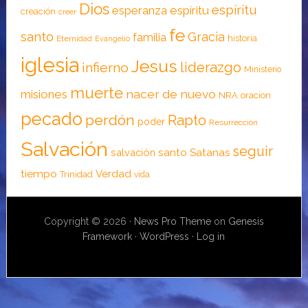
Dios
espíritu
esperanza
espíritu
creación
creer
fe
santo
Gracia
familia
historia
Eternidad
Evangelio
iglesia
Jesus
liderazgo
infierno
Ministerio
muerte
nacer de nuevo
misiones
NRA
oracion
pecado
perdón
Rapto
poder
Resurrección
Salvación
seguir
santo
Satanas
salvación
tiempo
Verdad
Trinidad
vida
Copyright © 2026 ·
News Pro Theme
on
Genesis
Framework
·
WordPress
·
Log in