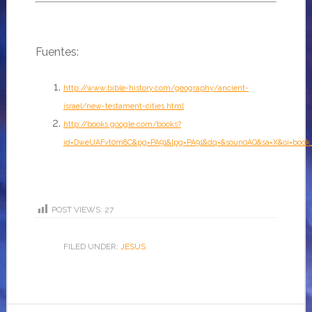
Fuentes:
http://www.bible-history.com/geography/ancient-
israel/new-testament-cities.html
http://books.google.com/books?
id=DweUAFvt0m8C&pg=PA91&lpg=PA91&dq=&soun0AQ&sa=X&oi=book_r
POST VIEWS:
27
FILED UNDER:
JESÚS