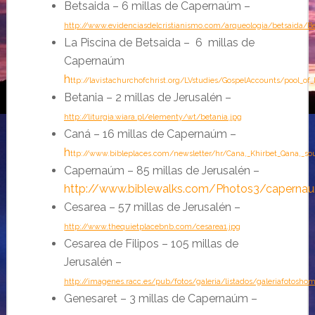
Betsaida – 6 millas de Capernaúm
–
http://www.evidenciasdelcristianismo.com/arqueologia/betsaida/Be
L
a Piscina de Betsaida – 6 millas de
Capernaúm
h
ttp://lavistachurchofchrist.org/LVstudies/GospelAccounts/pool_of
Betania – 2 millas de Jerusalén
–
http://liturgia.wiara.pl/elementy/wt/betania.jpg
Caná – 16 millas de Capernaúm
–
h
ttp://www.bibleplaces.com/newsletter/hr/Cana,_Khirbet_Qana,_so
Capernaúm – 85 millas de Jerusalén
–
http://www.biblewalks.com/Photos3/capernau
Cesarea – 57 millas de Jerusalén
–
http://www.thequietplacebnb.com/cesarea1.jpg
Cesarea de Filipos – 105 millas de
Jerusalén
–
http://imagenes.racc.es/pub/fotos/galeria/listados/galeriafotoshom
Genesaret – 3 millas de Capernaúm
–