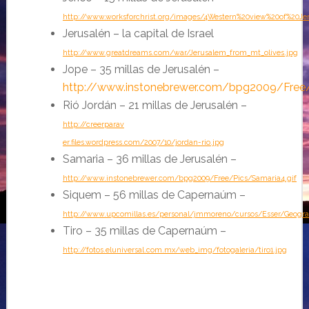
http://www.worksforchrist.org/images/4Western%20view%20of%20Jer
Jerusalén – la capital de Israel
http://www.greatdreams.com/war/Jerusalem_from_mt_olives.jpg
Jope – 35 millas de Jerusalén
–
http://www.instonebrewer.com/bpg2009/Free/
Rió Jordán – 21 millas de Jerusalén
–
http://creerparav
er.files.wordpress.com/2007/10/jordan-rio.jpg
Samaria – 36 millas de Jerusalén
–
http://www.instonebrewer.com/bpg2009/Free/Pics/Samaria4.gif
Siquem – 56 millas de Capernaúm –
http://www.upcomillas.es/personal/jmmoreno/cursos/Esser/Geograf
Tiro – 35 millas de Capernaúm
–
http://fotos.eluniversal.com.mx/web_img/fotogaleria/tiro1.jpg