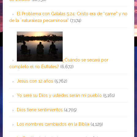
El Problema con Gálatas 5:24: Cristo era de “carne” y no
de la ¨naturaleza pecaminosa”
(7,174)
¿Cuándo se secará por
completo el río Éufrates?
(6,672)
Jesús con 12 años
(5,762)
Yo seré su Dios y ustedes serán mi pueblo
(5,161)
Dios tiene sentimientos
(4,705)
Los nombres cambiados en la Biblia
(4,129)