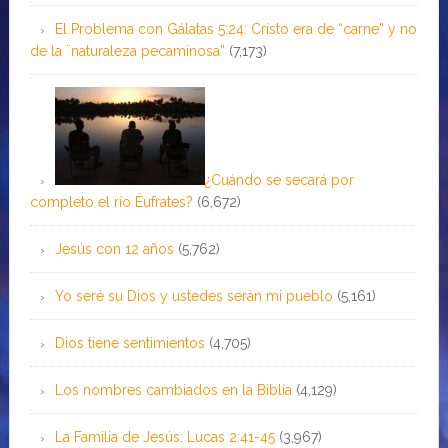
El Problema con Gálatas 5:24: Cristo era de “carne” y no
de la ¨naturaleza pecaminosa”
(7,173)
¿Cuándo se secará por
completo el río Éufrates?
(6,672)
Jesús con 12 años
(5,762)
Yo seré su Dios y ustedes serán mi pueblo
(5,161)
Dios tiene sentimientos
(4,705)
Los nombres cambiados en la Biblia
(4,129)
La Familia de Jesús: Lucas 2:41-45
(3,967)