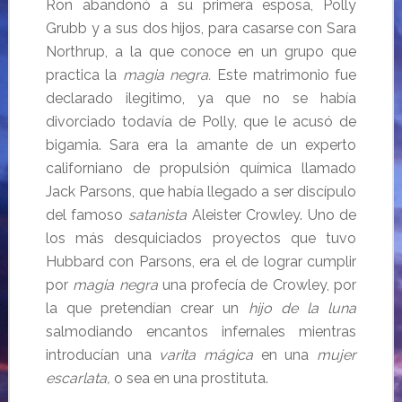
Ron abandonó a su primera esposa, Polly
Grubb y a sus dos hijos, para casarse con Sara
Northrup, a la que conoce en un grupo que
practica la
magia negra.
Este matrimonio fue
declarado ilegitimo, ya que no se había
divorciado todavía de Polly, que le acusó de
bigamia. Sara era la amante de un experto
californiano de propulsión química llamado
Jack Parsons, que había llegado a ser discípulo
del famoso
satanista
Aleister Crowley. Uno de
los más desquiciados proyectos que tuvo
Hubbard con Parsons, era el de lograr cumplir
por
magia negra
una profecía de Crowley, por
la que pretendían crear un
hijo de la luna
salmodiando encantos infernales mientras
introducían una
varita mágica
en una
mujer
escarlata,
o sea en una prostituta.