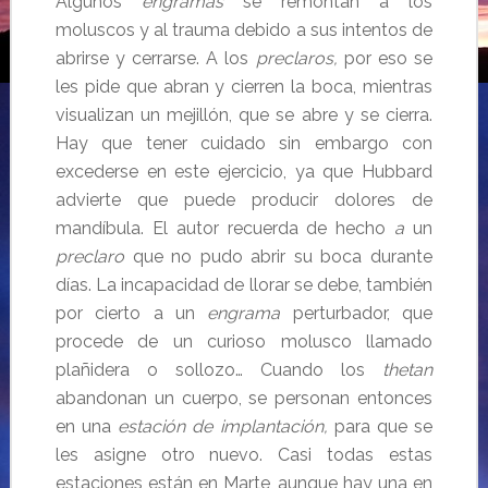
Algunos
engramas
se remontan a los
moluscos y al trauma debido a sus intentos de
abrirse y cerrarse. A los
preclaros,
por eso se
les pide que abran y cierren la boca, mientras
visualizan un mejillón, que se abre y se cierra.
Hay que tener cuidado sin embargo con
excederse en este ejercicio, ya que Hubbard
advierte que puede producir dolores de
mandíbula. El autor recuerda de hecho
a
un
preclaro
que no pudo abrir su boca durante
días. La incapacidad de llorar se debe, también
por cierto a un
engrama
perturbador, que
procede de un curioso molusco llamado
plañidera o sollozo… Cuando los
thetan
abandonan un cuerpo, se personan entonces
en una
estación de implantación,
para que se
les asigne otro nuevo. Casi todas estas
estaciones están en Marte, aunque hay una en