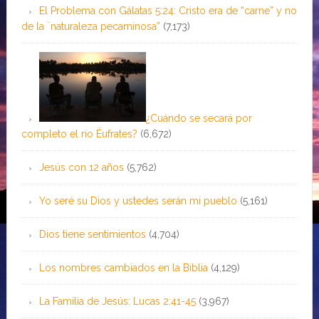
El Problema con Gálatas 5:24: Cristo era de “carne” y no
de la ¨naturaleza pecaminosa”
(7,173)
¿Cuándo se secará por
completo el río Éufrates?
(6,672)
Jesús con 12 años
(5,762)
Yo seré su Dios y ustedes serán mi pueblo
(5,161)
Dios tiene sentimientos
(4,704)
Los nombres cambiados en la Biblia
(4,129)
La Familia de Jesús: Lucas 2:41-45
(3,967)