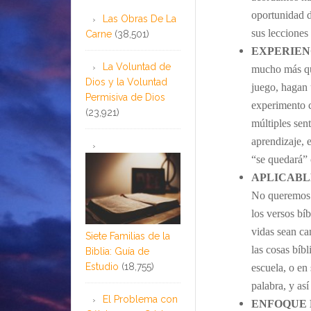
oportunidad d
Las Obras De La
sus lecciones 
Carne
(38,501)
EXPERIEN
La Voluntad de
mucho más qu
Dios y la Voluntad
juego, hagan 
Permisiva de Dios
experimento c
(23,921)
múltiples sen
aprendizaje, 
“se quedará” 
APLICABL
No queremos 
los versos bí
vidas sean c
Siete Familias de la
las cosas bíb
Biblia: Guía de
Estudio
(18,755)
escuela, o en
palabra, y as
El Problema con
ENFOQUE 