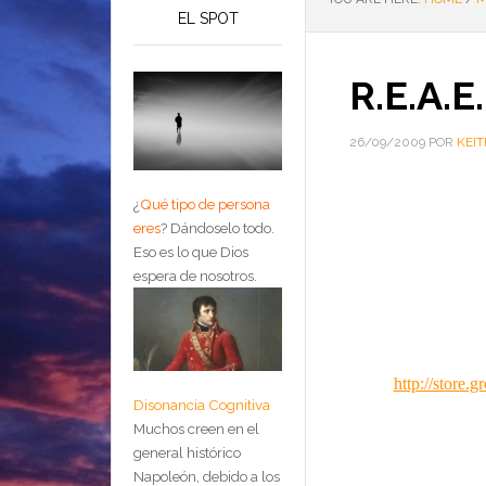
EL SPOT
R.E.A.E.
26/09/2009
POR
KEIT
¿
Qué tipo de persona
eres
?
Dándoselo todo.
Eso es lo que Dios
espera de nosotros.
http://stor
Disonancia Cognitiva
Muchos creen en el
general histórico
Napoleón, debido a los