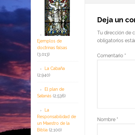
Deja un c
Tu dirección de c
obligatorios es
Ejemplos de
doctrinas falsas
(3,013)
Comentario
*
La Cabaña
(2,940)
El plan de
Satanás
(2,536)
La
Responsabilidad de
Nombre
*
un Maestro de la
Biblia
(2,100)