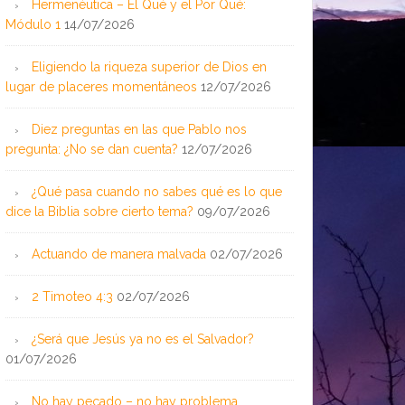
Hermenéutica – El Qué y el Por Qué:
Módulo 1
14/07/2026
Eligiendo la riqueza superior de Dios en
lugar de placeres momentáneos
12/07/2026
Diez preguntas en las que Pablo nos
pregunta: ¿No se dan cuenta?
12/07/2026
¿Qué pasa cuando no sabes qué es lo que
dice la Biblia sobre cierto tema?
09/07/2026
Actuando de manera malvada
02/07/2026
2 Timoteo 4:3
02/07/2026
¿Será que Jesús ya no es el Salvador?
01/07/2026
No hay pecado – no hay problema