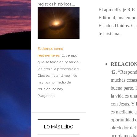
registros históricos....
El aprendizaje R.E.
Editorial, una empr
Estados Unidos. Cad
fe cristiana.
El tiempo como
realmente es
El tiempo
que se tarda en pasar de
RELACIO
la tierra a la presencia de
42, “Respondi
Dios es instantáneo. No
muchas cosas.
hay punto medio de
buena parte, 
reunión, no hay
la vida es un
Purgatorio.
con Jesús. Y 
es mediante a
oportunidad d
LO MÁS LEÍDO
alrededor de
acordamos has