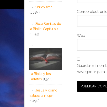
Shintoísmo
Correo electróni
(1,684)
Siete Familias de
la Biblia: Capítulo 1
(1,635)
Web
Guardar mi nombr
navegador para l
La Biblia y los
Párrafos
(1,540)
Jesús y cómo
trataba la mujer
(1,490)