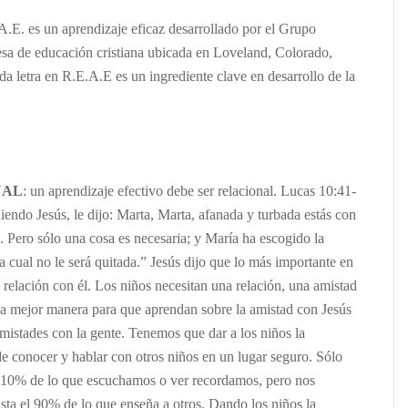
A.E. es un aprendizaje eficaz desarrollado por el Grupo
esa de educación cristiana ubicada en Loveland, Colorado,
a letra en R.E.A.E es un ingrediente clave en desarrollo de la
NAL
: un aprendizaje efectivo debe ser relacional. Lucas 10:41-
endo Jesús, le dijo: Marta, Marta, afanada y turbada estás con
 Pero sólo una cosa es necesaria; y María ha escogido la
la cual no le será quitada.” Jesús dijo que lo más importante en
a relación con él. Los niños necesitan una relación, una amistad
la mejor manera para que aprendan sobre la amistad con Jesús
mistades con la gente. Tenemos que dar a los niños la
e conocer y hablar con otros niños en un lugar seguro. Sólo
l 10% de lo que escuchamos o ver recordamos, pero nos
ta el 90% de lo que enseña a otros. Dando los niños la