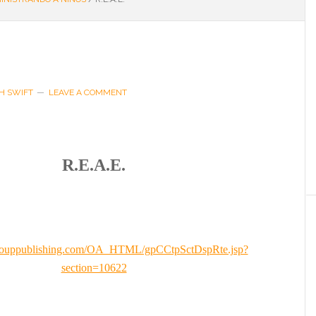
H SWIFT
LEAVE A COMMENT
R.E.A.E.
e.grouppublishing.com/OA_HTML/gpCCtpSctDspRte.jsp?
section=10622