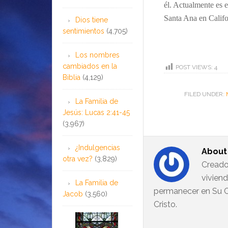
él. Actualmente es e
Santa Ana en Califo
Dios tiene
sentimientos
(4,705)
Los nombres
cambiados en la
POST VIEWS:
4
Biblia
(4,129)
FILED UNDER:
La Familia de
Jesús: Lucas 2:41-45
(3,967)
¿Indulgencias
Abou
otra vez?
(3,829)
Creado
vivien
La Familia de
permanecer en Su C
Jacob
(3,560)
Cristo.