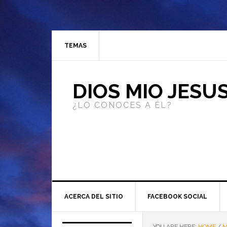
TEMAS
DIOS MIO JESU
¿LO CONOCES A ÉL?
ACERCA DEL SITIO
FACEBOOK SOCIAL
YOU ARE HERE:
HOME
/
M