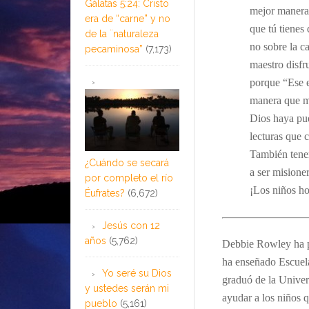
Gálatas 5:24: Cristo
mejor manera 
era de “carne” y no
que tú tienes
de la ¨naturaleza
no sobre la ca
pecaminosa”
(7,173)
maestro disf
porque “Ese e
manera que m
Dios haya pue
lecturas que 
También tene
¿Cuándo se secará
a ser misione
por completo el río
¡Los niños ho
Éufrates?
(6,672)
Jesús con 12
años
(5,762)
Debbie Rowley ha pa
ha enseñado Escuel
Yo seré su Dios
graduó de la Unive
y ustedes serán mi
ayudar a los niños 
pueblo
(5,161)