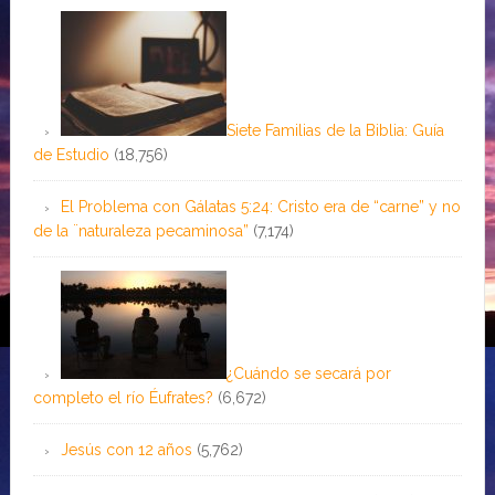
Siete Familias de la Biblia: Guía
de Estudio
(18,756)
El Problema con Gálatas 5:24: Cristo era de “carne” y no
de la ¨naturaleza pecaminosa”
(7,174)
¿Cuándo se secará por
completo el río Éufrates?
(6,672)
Jesús con 12 años
(5,762)