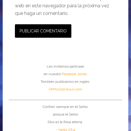
web en este navegador para la próxima vez
que haga un comentario.
Les invitamos participar
en nuestro
Facebook Social
.
También publicamos en inglés:
OhMyGodJesus.com
Confíen siempre en el Señor,
porque el Señor
Dios es la Roca eterna.
-
Isaías 26:4