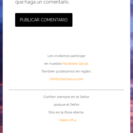
que haga un comentario.
Les invitamos participar
en nuestro
Facebook Social
.
También publicamos en inglés:
OhMyGodJesus.com
Confíen siempre en el Señor,
porque el Señor
Dios es la Roca eterna.
-
Isaías 26:4