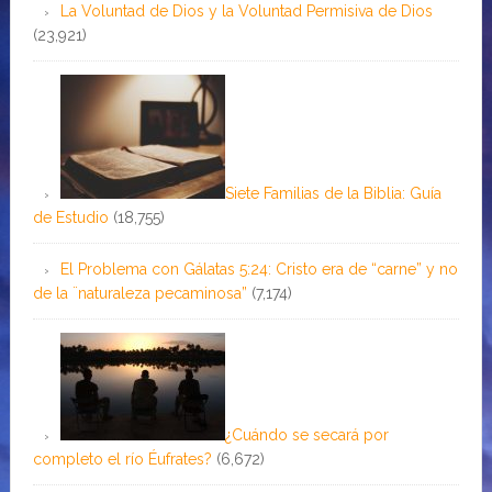
La Voluntad de Dios y la Voluntad Permisiva de Dios
(23,921)
Siete Familias de la Biblia: Guía
de Estudio
(18,755)
El Problema con Gálatas 5:24: Cristo era de “carne” y no
de la ¨naturaleza pecaminosa”
(7,174)
¿Cuándo se secará por
completo el río Éufrates?
(6,672)