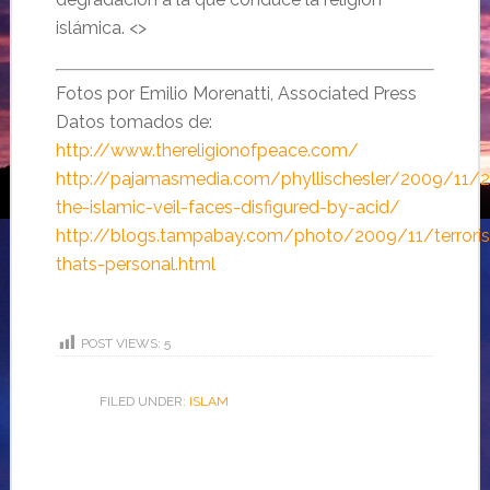
islámica. <>
Fotos por Emilio Morenatti, Associated Press
Datos tomados de:
http://www.thereligionofpeace.com/
http://pajamasmedia.com/phyllischesler/2009/11/
the-islamic-veil-faces-disfigured-by-acid/
http://blogs.tampabay.com/photo/2009/11/terrori
thats-personal.html
POST VIEWS:
5
FILED UNDER:
ISLAM