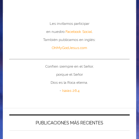
Les invitamos participar
en nuestro
Facebook Social
.
También publicamos en inglés:
OhMyGodJesus.com
Confíen siempre en el Señor,
porque el Señor
Dios es la Roca eterna.
-
Isaías 26:4
PUBLICACIONES MÁS RECIENTES