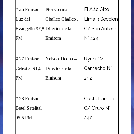
El Alto Alto
# 26 Emisora
Ptor German
Lima 3 Seccion
Luz del
Challco Challco ..
C/ San Antonio
Evangelio 97,8
Director de la
N° 424
FM
Emisora
Uyuni C/
# 27 Emisora
Nelson Ticona –
Camacho N°
Celestial 91,6
Director de la
252
FM
Emisora
Cochabamba
# 28 Emisora
C/ Oruro N°
Betel Satelital
240
95,5 FM