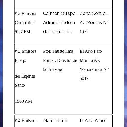
Carmen Quispe –
Zona Central
# 2 Emisora
Adrninistradora
Av Montes N°
Compariera
de la Emisora
614
91,7 FM
# 3 Emisora
Ptor. Fausto lima
EI Alto Faro
Fueqo
Porna . Director de
Murillo Av.
la Emisora
‘Panorarnica N°
del Espiritu
5018
Santo
1580 AM
Maria Elena
El Alto Amor
# 4 Ernisora