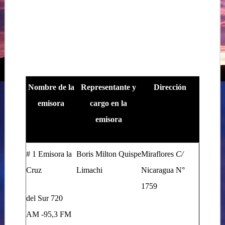
Nombre de la
Representante y
Dirección
emisora
cargo en la
emisora
# 1 Emisora la
Boris Milton Quispe
Miraflores
C/
Cruz
Limachi
Nicaragua N°
1759
del Sur 720
AM -95,3 FM