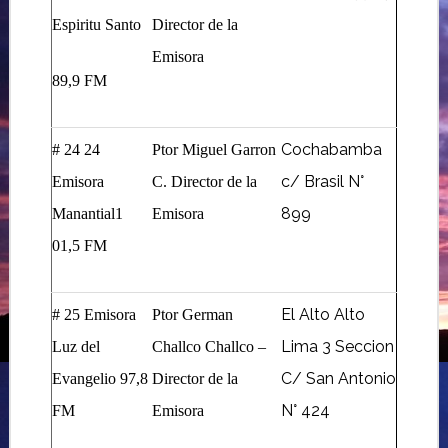
Espiritu Santo
Director de la
Emisora
89,9 FM
Cochabamba
# 24 24
Ptor Miguel Garron
c/ Brasil N°
Emisora
C. Director de la
899
Manantial1
Emisora
01,5 FM
El Alto Alto
# 25 Emisora
Ptor German
Lima 3 Seccion
Luz del
Challco Challco –
C/ San Antonio
Evangelio 97,8
Director de la
N° 424
FM
Emisora