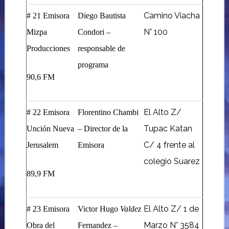
Camino Viacha
# 21 Emisora
Diego Bautista
N° 100
Mizpa
Condori –
Producciones
responsable de
programa
90,6 FM
El Alto Z/
# 22 Emisora
Florentino Chambi
Tupac Katan
Unción Nueva
– Director de la
C/ 4 frente al
Jerusalem
Emisora
colegio Suarez
89,9 FM
El Alto Z/ 1 de
# 23 Emisora
Victor Hugo
Valdez
Marzo N° 3584
Obra del
Fernandez –