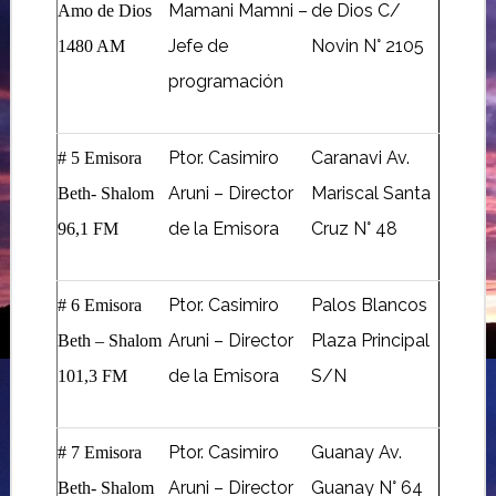
Mamani Mamni –
de Dios C/
Amo de Dios
Jefe de
Novin N° 2105
1480 AM
programación
Ptor. Casimiro
Caranavi Av.
# 5 Emisora
Aruni – Director
Mariscal Santa
Beth- Shalom
de la Emisora
Cruz N° 48
96,1 FM
Ptor. Casimiro
Palos Blancos
# 6 Emisora
Aruni – Director
Plaza Principal
Beth – Shalom
de la Emisora
S/N
101,3 FM
Ptor. Casimiro
Guanay Av.
# 7 Emisora
Aruni – Director
Guanay N° 64
Beth- Shalom