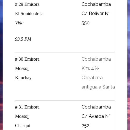
Cochabamba
# 29 Emisora
C/ Bolivar N°
EI Sonido de la
550
Vida
93.5 FM
Cochabamba
# 30 Emisora
Km. 4 ½
Mossojj
Carraterra
Kanchay
antigua a Santa
Cochabamba
# 31 Emisora
C/ Avaroa N°
Mossojj
252
Chasqui