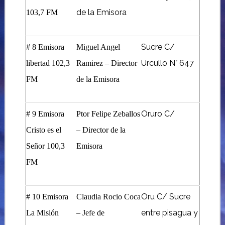
de la Emisora
103,7 FM
Sucre C/
# 8 Emisora
Miguel Angel
Urcullo N° 647
libertad 102,3
Ramirez – Director
FM
de la Emisora
Oruro C/
# 9 Emisora
Ptor Felipe Zeballos
Cristo es el
– Director de la
Señor 100,3
Emisora
FM
Oru C/ Sucre
# 10 Emisora
Claudia Rocio Coca
entre pisagua y
La Misión
– Jefe de