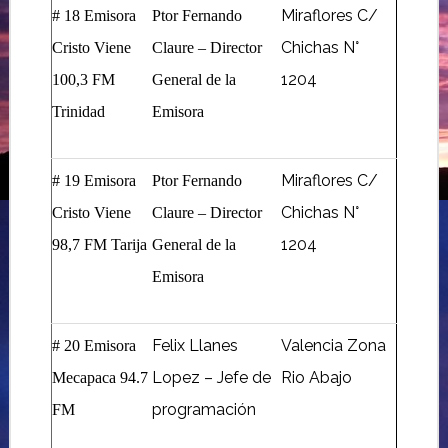
Miraflores C/
# 18 Emisora
Ptor Fernando
Chichas N°
Cristo Viene
Claure – Director
1204
100,3 FM
General de la
Trinidad
Emisora
Miraflores C/
# 19 Emisora
Ptor Fernando
Chichas N°
Cristo Viene
Claure – Director
1204
98,7 FM Tarija
General de la
Emisora
Felix Llanes
Valencia Zona
# 20 Emisora
Lopez – Jefe de
Rio Abajo
Mecapaca 94.7
programación
FM