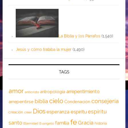
La Biblia y los Párrafos
(1,540)
Jesús y cómo trataba la mujer
(1,490)
TAGS
amor
arrepentimiento
antropología
anticristo
cielo
consejería
biblia
arrepentirse
Condenación
Dios
espíritu
esperanza
espíritu
creación
creer
fe
santo
Gracia
familia
historia
Eternidad
Evangelio