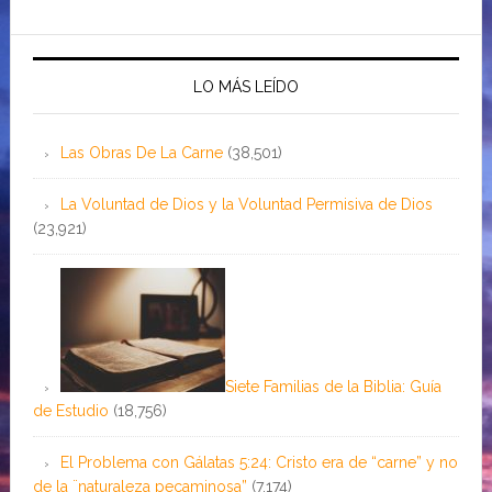
LO MÁS LEÍDO
Las Obras De La Carne
(38,501)
La Voluntad de Dios y la Voluntad Permisiva de Dios
(23,921)
Siete Familias de la Biblia: Guía
de Estudio
(18,756)
El Problema con Gálatas 5:24: Cristo era de “carne” y no
de la ¨naturaleza pecaminosa”
(7,174)