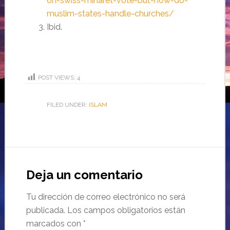
on-swiss-minaret-vote-but-how-do-
muslim-states-handle-churches/
Ibid.
POST VIEWS:
4
FILED UNDER:
ISLAM
Deja un comentario
Tu dirección de correo electrónico no será
publicada.
Los campos obligatorios están
marcados con
*