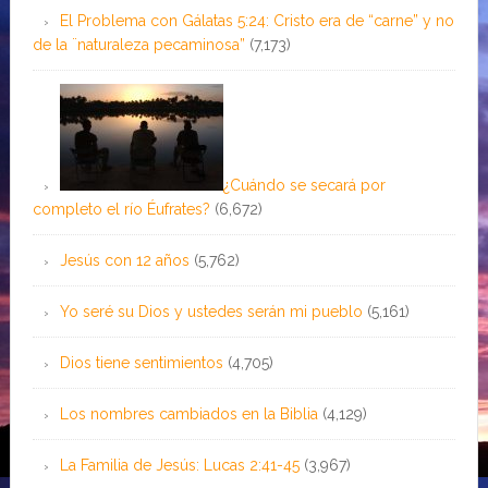
El Problema con Gálatas 5:24: Cristo era de “carne” y no
de la ¨naturaleza pecaminosa”
(7,173)
¿Cuándo se secará por
completo el río Éufrates?
(6,672)
Jesús con 12 años
(5,762)
Yo seré su Dios y ustedes serán mi pueblo
(5,161)
Dios tiene sentimientos
(4,705)
Los nombres cambiados en la Biblia
(4,129)
La Familia de Jesús: Lucas 2:41-45
(3,967)