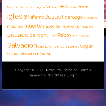
fe
santo
Gracia
familia
historia
Eternidad
Evangelio
iglesia
Jesus
liderazgo
infierno
Ministerio
muerte
nacer de nuevo
misiones
NRA
oracion
pecado
perdón
Rapto
poder
Resurrección
Salvación
seguir
santo
Satanas
salvación
tiempo
Verdad
Trinidad
vida
Copyright © 2026 ·
News Pro Theme
on
Genesis
Framework
·
WordPress
·
Log in