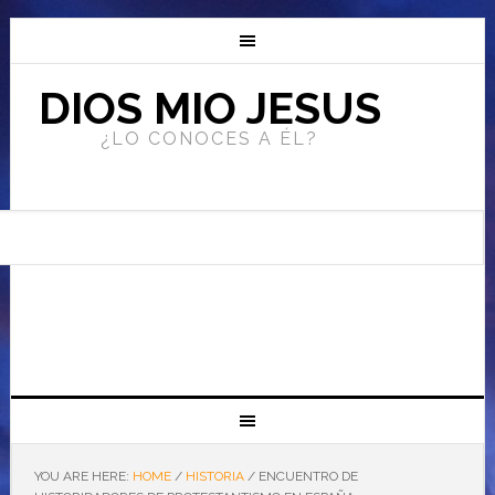
DIOS MIO JESUS
¿LO CONOCES A ÉL?
YOU ARE HERE:
HOME
/
HISTORIA
/
ENCUENTRO DE