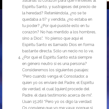
Satanás tu corazón para que mintieses al
Espíritu Santo, y sustrajeses del precio de
la heredad? Reteniéndola, ¿no se te
quedaba a ti? y vendida, ¿no estaba en
tu poder? ¿Por qué pusiste esto en tu
corazón? No has mentido a los hombres,
sino a Dios”. Yo pienso que aquí el
Espíritu Santo es llamado Dios en forma
bastante directa. Sólo un necio no lo ve.
¿Por qué el Espíritu Santo está siempre
en género neutro si es una persona?
Consideremos los siguientes pasajes:
“Pero cuando venga el Consolador, a
quien yo os enviaré del Padre, el Espíritu
de verdad, el cual [quien] procede del
Padre, él dará testimonio acerca de mí”.
(Juan 15:26) “Pero yo os digo la verdad:
Os conviene que yo me vaya; porque si