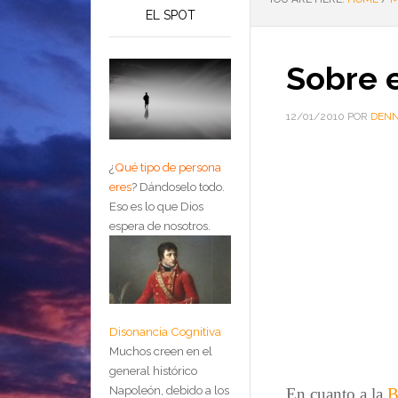
EL SPOT
Sobre 
12/01/2010
POR
DENN
¿
Qué tipo de persona
eres
?
Dándoselo todo.
Eso es lo que Dios
espera de nosotros.
Disonancia Cognitiva
Muchos creen en el
general histórico
Napoleón, debido a los
E
n cuanto a la
B