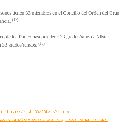
sones tienen 33 miembros
en el
Concilio del Orden del Gran
(17)
ancia.
o de los francomasones tiene 33 grados/rangos. Alister
(18)
a
33 grados/rangos.
arthlink.net/~acb_33/33facts2.html#r
,
answers.com/Q/How_old_was_King_David_when_he_died