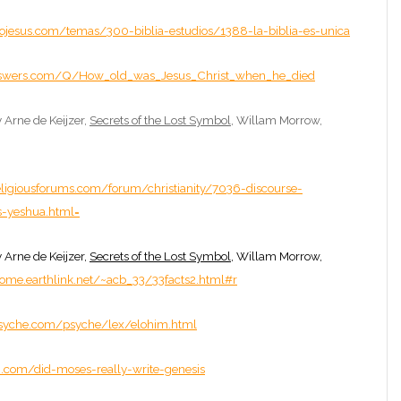
iojesus.com/temas/300-biblia-estudios/1388-la-biblia-es-unica
answers.com/Q/How_old_was_Jesus_Christ_when_he_died
 Arne de Keijzer,
Secrets of the Lost Symbol
, Willam Morrow,
ligiousforums.com/forum/christianity/7036-discourse-
s-yeshua.html
=
 Arne de Keijzer,
Secrets of the Lost Symbol
, Willam Morrow,
home.earthlink.net/~acb_33/33facts2.html#r
syche.com/psyche/lex/elohim.html
on.com/did-moses-really-write-genesis