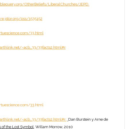
iblequery.org/OtherBeliefs/LiberalChurches/JEPD
.
w.jstor.org/pss/1535152
rtuescience.com/33.html
arthlink.net/~acb_33/33facts2.html#r
rtuescience.com/33.html
arthlink.net/~acb_33/33facts2.html#r
;
Dan Burstein y Arne de
s of the Lost Symbol
, Willam Morrow, 2010