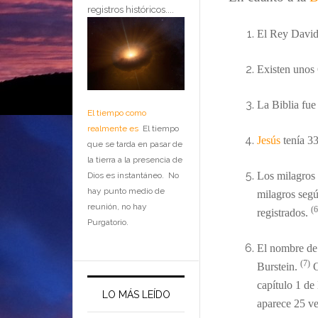
registros históricos....
El Rey David
Existen unos 6
La Biblia fue
El tiempo como
realmente es
El tiempo
Jesús
tenía 3
que se tarda en pasar de
la tierra a la presencia de
Los milagros 
Dios es instantáneo. No
hay punto medio de
milagros seg
reunión, no hay
(6
registrados.
Purgatorio.
El nombre de
(7)
Burstein.
O
capítulo 1 de
LO MÁS LEÍDO
aparece 25 ve