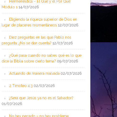
Hermenéutica – El Qué y el Por Qué:
Módulo 1
14/07/2026
Eligiendo la riqueza superior de Dios en
lugar de placeres momentáneos
12/07/2026
Diez preguntas en las que Pablo nos
pregunta: ¿No se dan cuenta?
12/07/2026
¿Qué pasa cuando no sabes qué es lo que
dice la Biblia sobre cierto tema?
09/07/2026
Actuando de manera malvada
02/07/2026
2 Timoteo 4:3
02/07/2026
¿Será que Jesús ya no es el Salvador?
01/07/2026
No hay pecado – no hay problema