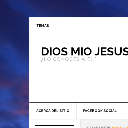
TEMAS
DIOS MIO JESU
¿LO CONOCES A ÉL?
ACERCA DEL SITIO
FACEBOOK SOCIAL
YOU ARE HERE:
HOME
/
M