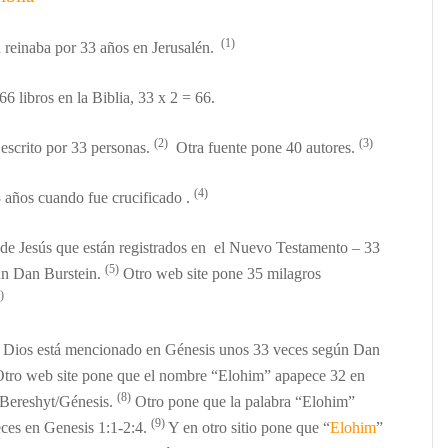
(1)
 reinaba por 33 a
ños
en
Jerusalén.
6 libros en la Biblia, 33 x 2 = 66.
(2)
(3)
 escrito por 33 personas.
Otra fuente pone 40 autores.
(4)
3 años cuando fue crucificado
.
de Jes
ús que están registrados en el Nuevo Testamento –
33
(5)
ún
Dan Burstein.
Otro
web site pone 35 milagros
)
 Dios est
á mencionado en Génesis unos
33 veces
según
Dan
tro web site pone que el nombre “Elohim” apapece 32 en
(8)
 Bereshyt/
Génesis
.
Otro pone que la palabra “Elohim”
(9)
ces en Genesis 1:1-2:4.
Y en otro
sitio
pone que “
Elohim
”