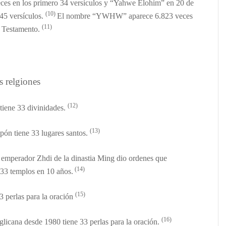
eces en los primero 34
versículos y “
Yahwe Elohim” en 20 de
(10)
45
versículos
.
El
nombre “YWHW” aparece 6.823 veces
(11)
o Testamento.
s relgiones
(12)
tiene
33 divinidades.
(13)
apón
tiene 33 lugares santos.
l
emperador
Zhdi de la dinastia Ming
dio
ordenes que
(14)
33 templo
s
en 10 a
ños.
(15)
33
perlas para la oración
(16)
glicana desde 1980 tiene 33
perlas para la oración
.