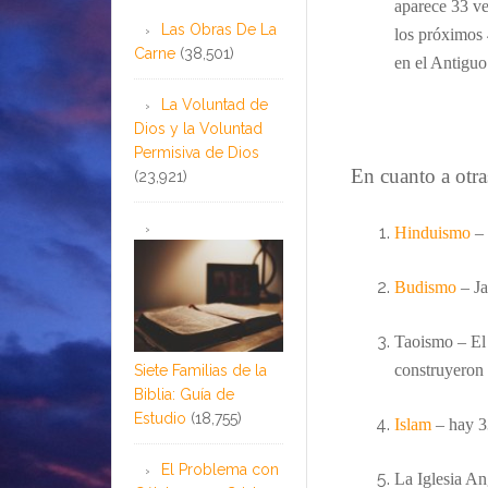
aparece 33 v
Las Obras De La
los
próximos
Carne
(38,501)
en el Antigu
La Voluntad de
Dios y la Voluntad
Permisiva de Dios
En cuanto a otra
(23,921)
Hinduismo
–
Budismo
–
J
Taoismo – E
construyeron
Siete Familias de la
Biblia: Guía de
Estudio
(18,755)
Islam
– hay 
El Problema con
La Iglesia An