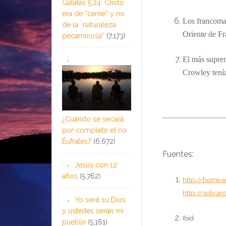
Gálatas 5:24: Cristo
era de “carne” y no
Los francoma
de la ¨naturaleza
Oriente de Fr
pecaminosa”
(7,173)
El
más
suprem
Crowley t
ení
¿Cuándo se secará
por completo el río
Éufrates?
(6,672)
Fuentes:
Jesús con 12
años
(5,762)
http://home.e
http://wiki.
Yo seré su Dios
y ustedes serán mi
Ibid.
pueblo
(5,161)