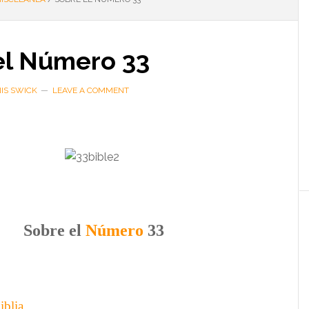
el Número 33
IS SWICK
LEAVE A COMMENT
….
Sobre e
l
Número
33
iblia