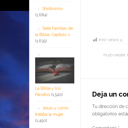
Shintoísmo
(1,684)
Siete Familias de
la Biblia: Capítulo 1
POST VIEWS:
9
(1,635)
FILED UNDER:
La Biblia y los
Deja un c
Párrafos
(1,540)
Tu dirección de c
Jesús y cómo
obligatorios es
trataba la mujer
(1,490)