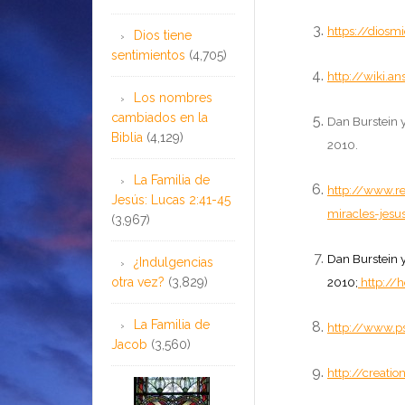
https://diosm
Dios tiene
sentimientos
(4,705)
http://wiki.
Los nombres
cambiados en la
Dan Burstein y
Biblia
(4,129)
2010
.
La Familia de
http://www.re
Jesús: Lucas 2:41-45
miracles-jesu
(3,967)
Dan Burstein y
¿Indulgencias
otra vez?
(3,829)
2010;
http://
La Familia de
http://www.p
Jacob
(3,560)
http://creati