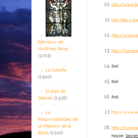
http://www.b
htm
http://ww
http://www.vi
Ejemplos de
doctrinas falsas
http://home.e
(3,013)
Ibid
La Cabaña
(2,940)
Ibid
El plan de
Ibid.
Satanás
(2,536)
http://www.vi
La
Responsabilidad de
un Maestro de la
http://home.e
Biblia
(2,100)
Keijzer,
Secret