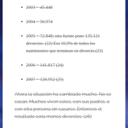
2003 = 45.448
2004 = 50.974
2005 = 72.848; otra fuente pone 135.121
divorcios. (
22
) Era 10,9% de todos los
matrimonios que terminan en divorcio.(23)
2006 = 141.817 (
24
)
2007 = 126.952 (25)
Ahora la situaci
ón ha cambiado mucho. No se
casan. Muchos viven solos, con sus padres, o
con otra persona sin casarse. Entonces el
resultado sería menos divorcios.
(26)