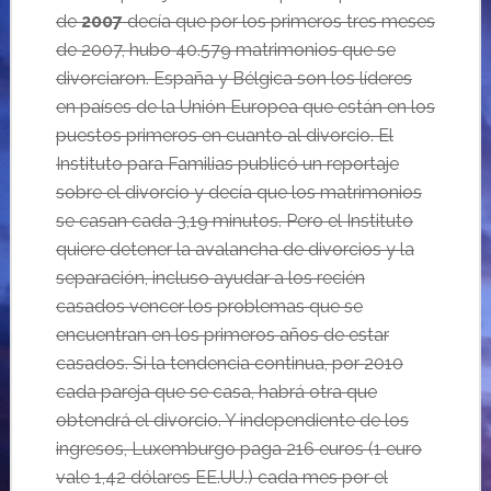
de
2007
decía que por los primeros tres meses
de 2007, hubo 40.579 matrimonios que se
divorciaron. España y Bélgica son los líderes
en países de la Unión Europea que están en los
puestos primeros en cuanto al divorcio. El
Instituto para Familias publicó un reportaje
sobre el divorcio y decía que los matrimonios
se casan cada 3,19 minutos. Pero el Instituto
quiere detener la avalancha de divorcios y la
separación, incluso ayudar a los recién
casados vencer los problemas que se
encuentran en los primeros años de estar
casados. Si la tendencia continua, por 2010
cada pareja que se casa, habrá otra que
obtendrá el divorcio. Y independiente de los
ingresos, Luxemburgo paga 216 euros (1 euro
vale 1,42 dólares EE.UU.) cada mes por el