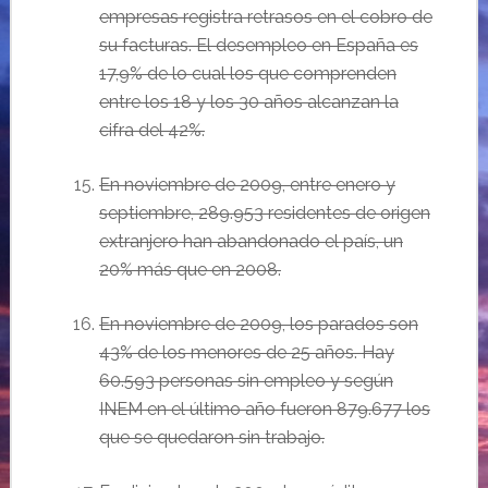
empresas registra retrasos en el cobro de
su facturas. El desempleo en Espa
ña es
17,9%
de lo cual los que comprenden
entre los 18 y los 30 a
ños alcanzan la
cifra del 42%.
En
noviembre de 2009, entre enero y
septiembre, 289.953 residentes de origen
extranjero han abandonado el pa
ís,
un
20% m
ás que en 2008.
E
n noviembre de 2009, los parados son
43% de los menores de 25 a
ños.
Hay
60.593 personas sin empleo y seg
ún
INEM en el último año fueron 879.677 los
que se quedaron sin trabajo.