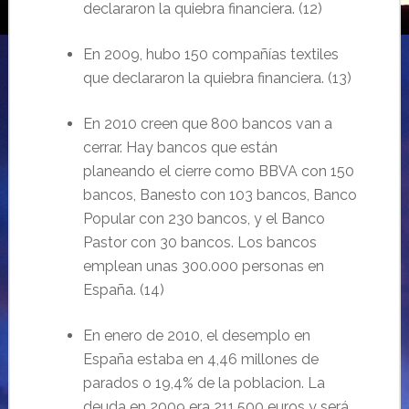
declararon
la quiebra
financiera
.
(
12
)
En 2009, hubo 150 compañías textiles
que declararon
la quiebra financiera.
(
13
)
En 2010 creen que 800 bancos van a
cerrar. Hay bancos que est
án
planeando el
cierre
como BBVA con 150
bancos, Banesto con 103 bancos, Banco
Popular con 230 bancos, y el Banco
Pastor con 30 bancos.
Los bancos
emplean unas 300.000 personas en
Espa
ña
. (
14
)
En enero de 2010, el desemplo en
España estaba en
4,46 millones de
parados
o 19,4% de la poblacion. La
deuda en 2009 era 211.500 euros y
ser
á