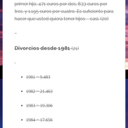
primer hijo, 471 euros por dos, 833 euros por
tres, y 1.195 euros por cuatro. Es suficiente para
hacer que usted quiera tener hijos – casi. (20)
…
Divorcios desde 1981
(
21
)
1981
= 9.483
1982 = 21.463
1983 = 19.306
1984 = 17.656