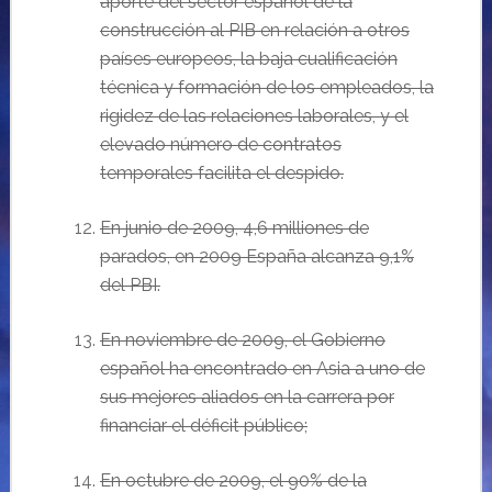
aporte del sector espa
ñol de la
construcción al PIB en relación a otros
países europeos,
la baja cualificaci
ón
técnica y formación de los empleados, la
rigidez de las relaciones laborales,
y el
elevado n
úmero de contratos
temporales facilita el despido.
E
n junio de 2009, 4,6 milliones de
parados, en 2009 Espa
ña alcanza 9,1%
del PBI.
En
noviembre de 2009, el Gobierno
espa
ñol ha encontrado en Asia a uno de
sus mejores aliados en la carrera por
financiar el déficit público;
En
octubre de 2009, el 90% de la