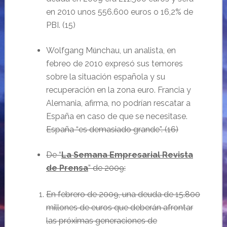
en 2010 unos 556.600 euros
o
16,2% de
PBI. (
15
)
Wolfgang M
nchau,
un
analista, en
ü
febreo de 2010
expres
ó
sus temores
sobre la situaci
ón española y su
recuperación en la zona euro.
Francia y
Alemania, afirma, no podrían rescatar a
España en caso de que se necesitase.
España
“es demasiado grande”.
(16)
De “
La Semana Empresarial Revista
de Prensa
” de 2009:
En
febrero de 2009, una deuda de 15.800
millones de euros que deber
án afrontar
las próximas generaciones de