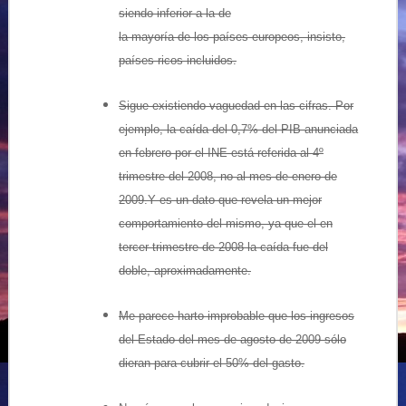
siendo inferior a la de
la mayoría de los países europeos, insisto,
países ricos incluidos.
Sigue existiendo vaguedad en las cifras. Por
ejemplo, la caída del 0,7% del PIB anunciada
en febrero por el INE está referida al 4º
trimestre del 2008, no al mes de enero de
2009.Y es un dato que revela un mejor
comportamiento del mismo, ya que el en
tercer trimestre de 2008 la caída fue del
doble, aproximadamente.
Me parece harto improbable que los ingresos
del Estado del mes de agosto de 2009 sólo
dieran para cubrir el 50% del gasto.