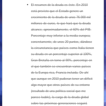
El resumen de la deuda es éste. En 2010
está previsto que el Estado genere un
crecimiento de la deuda de unos 76.000 mil
millones de euros, lo que hará que la deuda
alcance, aproximadamente, el 60% del PIB.
Porcentaje muy inferior a la media europea;
concretamente, de unos 20 puntos, dándose
la circunstancia que países como Italia tienen
su deuda en un porcentaje superior al 100%,
Gran Bretaña en torno al 90%, porcentaje en
el que también se encuentran varios países
de la Europa rica, Francia incluida. De ahí
que aunque en 2010 pudieran tener un déficit
algo mayor que otros países de su entorno
(resultado de una política social que me
parece loable), la carga de la deuda global
sobre las próximas generaciones seguirá