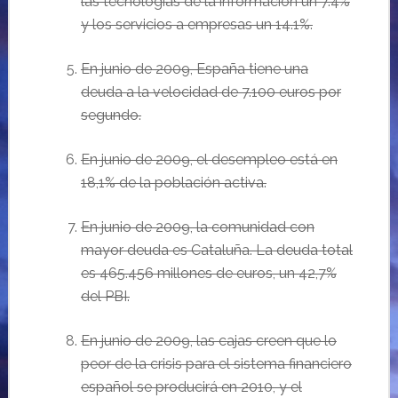
las tecnologias de la información un 7.4%
y los servicios a empresas un 14.1%.
E
n junio de 2009, Espa
ña tiene una
deuda a la velocidad de 7.100 euros por
segundo.
En
junio de 2009, el desempleo est
á en
18,1% de la población activa.
En
junio de 2009, la comunidad con
mayor deuda es Catalu
ña. La deuda total
es 465.456 millones de euros,
un 42,7%
del PBI.
E
n junio de 2009, las cajas creen que lo
peor de la crisis para el sistema financiero
español
se producir
á en 201
0, y el