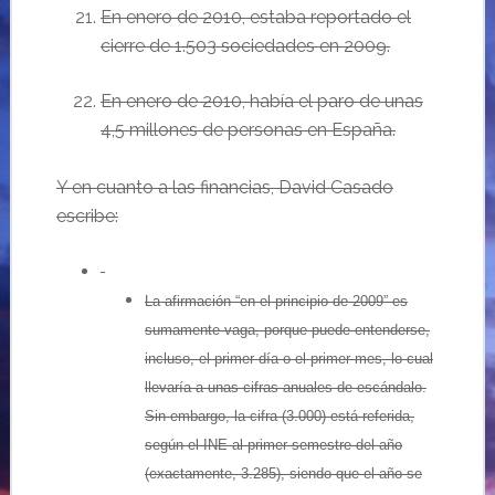
En enero de 2010, estaba reportado el
cierre de 1.503 sociedades en 2009.
En enero de 2010, había el paro de unas
4,5 millones de personas en España.
Y en cuanto a las financias, David Casado
escribe:
La afirmación “en el principio de 2009” es
sumamente vaga, porque puede entenderse,
incluso, el primer día o el primer mes, lo cual
llevaría a unas cifras anuales de escándalo.
Sin embargo, la cifra (3.000) está referida,
según el INE al primer semestre del año
(exactamente, 3.285), siendo que el año se