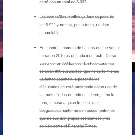
cerró con un total de 5.922.
Las compañías textiles ya forman parte de
las 5.922 y no son, por lo tanto, un dato
acumulable.
En cuanto al número de bancos que se van a
cerrar en 2010 es del todo incorrecto. No se
van a cerrar 800 bancos. En todo caso, se
cerrarán 800 sucursales, que no es lo mismo.
La banca española, a pesar de las
dificultades se está mostrando como una de
las más sólidas de todo occidente, si no la
más, le pese a quien le pese, que,
desgraciadamente, no son pocos, entre los
que se cuentan grupos económicos y de
opinión como el Financial Times.