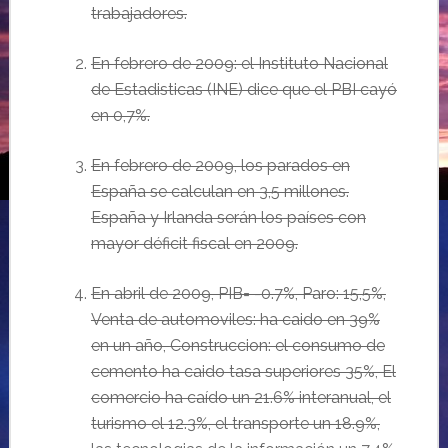
trabajadores.
En
febrero de 2009: el Instituto Nacional
de Estadisticas (INE) dice que el PBI cay
ó
en 0,7%.
En febrero de 2009,
los parados en
Espa
ña se calculan en 3,5 millones.
Espa
ña y Irlanda serán los países con
mayor déficit fiscal en 2009.
E
n abril de 2009, PIB= -0.7%, Paro: 15,5%,
Venta de automoviles: ha caido en 39%
en un a
ño,
Construccion: el consumo de
cemento ha caido tasa superiores 35%, El
comercio ha ca
ído un 21.6% interanual, el
turismo el 12.3%, el transporte un 18.9%,