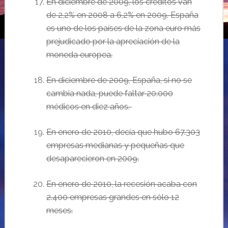
E
n diciembre de 2009, los cr
éditos van
de 2,2% en 2008 a 6,2% en 2009. España
es uno de los países de la zona euro más
prejudicado por la apreciación de la
moneda europea.
En
diciembre de 2009, Espa
ña, si no se
cambia nada, puede faltar 20.000
médicos en diez años.
En enero de 2010, decía que hubo 67.303
empresas medianas y pequeñas que
desaparecieron en 2009.
En enero de 2010, la recesión acaba con
2.400 empresas grandes en sólo 12
meses.