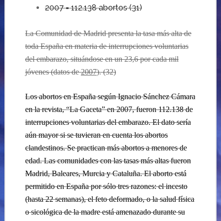
2007 = 112.138 abortos (31)
La Comunidad de Madrid presenta la tasa más alta de
toda España en materia de interrupciones voluntarias
del embarazo, situándose en un 23,6 por cada mil
jóvenes (datos de
2007
).
(32)
Los abortos en España según
Ignacio Sánchez Cámara
en la revista, “La Gaceta”
en 2007, fueron 112.138 de
interrupciones voluntarias del embarazo. El dato sería
aún mayor si se tuvieran en cuenta los abortos
clandestinos. Se practican más abortos a menores de
edad. Las comunidades con las tasas más altas fueron
Madrid, Baleares, Murcia y Cataluña. El aborto está
permitido en España por sólo tres razones: el incesto
(hasta 22 semanas), el feto deformado, o la salud física
o sicológica de la madre está amenazado durante su