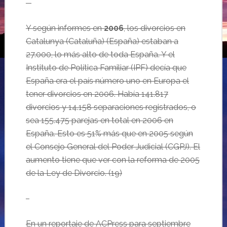
…
Y según informes en
2006
, los divorcios en
Catalunya (Cataluña) (España) estaban a
27.000, lo más alto de toda España. Y el
Instituto de Política Familiar (IPF) decía que
España era el país número uno en Europa el
tener divorcios en 2006. Había 141.817
divorcios y 14.158 separaciones registrados, o
sea 155.475 parejas en total en 2006 en
España. Esto es 51% más que en 2005 según
el Consejo General del Poder Judicial (CGPJ). El
aumento tiene que ver con la reforma de 2005
de la Ley de Divorcio.
(
19
)
…
En un reportaje de ACPress para septiembre