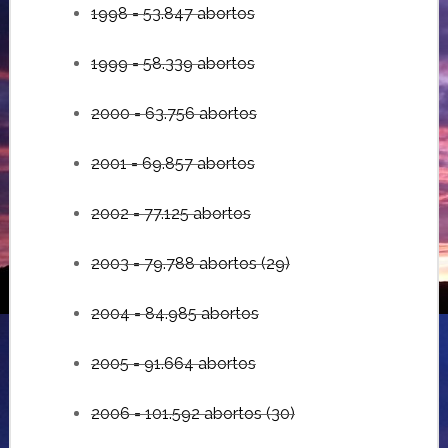
1998 = 53.847 abortos
1999 = 58.339 abortos
2000 = 63.756 abortos
2001 = 69.857 abortos
2002 = 77.125 abortos
2003 = 79.788 abortos (29)
2004 = 84.985 abortos
2005 = 91.664 abortos
2006 = 101.592 abortos (30)