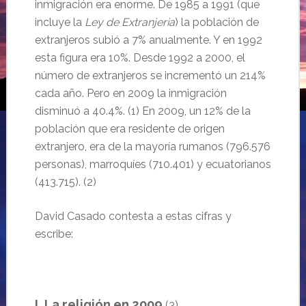
inmigración era enorme.
De 1985 a 1991 (que
incluye la
Ley de Extranjeria
) la poblaci
ón de
extranjeros subió a 7% anualmente. Y en 1992
esta figura era 10%. Desde 1992 a 2000, el
número de extranjeros se incrementó un 214%
cada año. P
ero en 2009 l
a
inmigración
disminu
ó
a 40.4%.
(1)
En 2009, un 12% de la
población
que era
residente de origen
extranjero,
era de la
mayoría rumanos
(796.576
personas), marroquíes
(710.401) y ecuatorianos
(413.715).
(2)
David Casado contesta a estas cifras y
escribe:
….
I. La religión en 2009
(3)