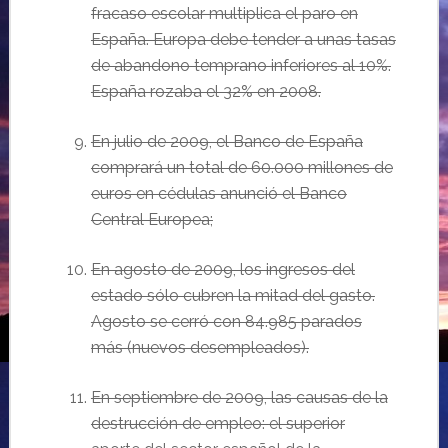
fracaso escolar multiplica el paro en
Espa
ñ
a. Europa debe tender a unas tasas
de abandono temprano inferiores al 10%.
Espa
ña rozaba el 32% en 2008.
E
n julio de 2009, el Banco de Espa
ña
comprará un total de 60.000 millones de
euros en cédulas anunció el Banco
Central Europea;
E
n agosto de 2009, los ingresos del
estado s
ólo cubren la mitad del gasto.
Agosto se cerró con 84.985 parados
más
(nuevos desempleados).
E
n septiembre de 2009, las causas de la
destrucci
ón de empleo:
el superior