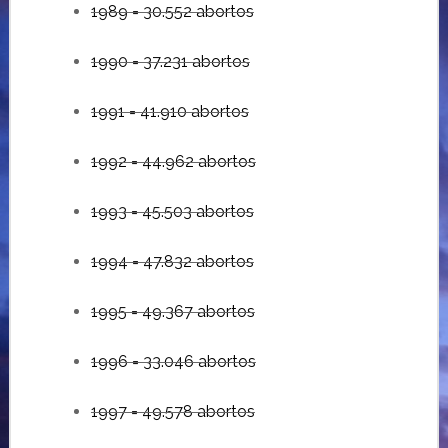
1989 = 30.552 abortos
1990 = 37.231 abortos
1991 = 41.910 abortos
1992 = 44.962 abortos
1993 = 45.503 abortos
1994 = 47.832 abortos
1995 = 49.367 abortos
1996 = 33.046 abortos
1997 = 49.578 abortos