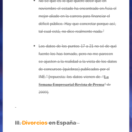
No sé que es lo que quiere decir que en
noviembre el estado ha encontrado en Asia el
mejor aliado en la carrera para financiar el
déficit público. Hay que concretar porque así,
tal cual está, no dice realmente nada.”
Los datos de los puntos 17 a 21 no sé de qué
fuente los has tomado, pero no me parecen
se ajusten a la realidad a la vista de los datos
de concursos (quiebras) publicados por el
INE.” [repuesta: los datos vienen de
“
La
Semana Empresarial Revista de Prensa
” de
2009].
III.
Divorcios
en España
..