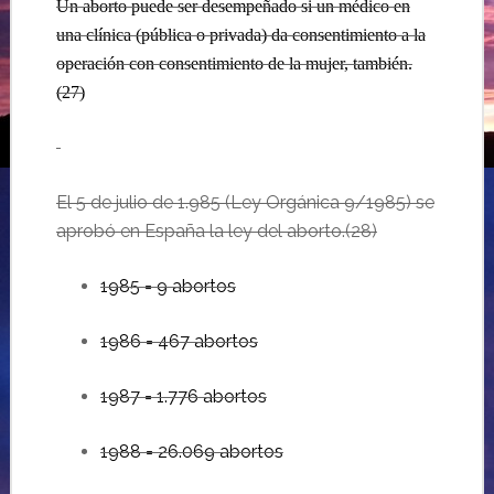
Un aborto puede ser desempeñado si un médico en
una clínica (pública o privada) da consentimiento a la
operación con consentimiento de la mujer, también.
(27)
El 5 de julio de 1.985 (Ley Orgánica 9/1985) se
aprobó en España la ley del aborto.
(28)
1985
= 9 abortos
1986 = 467 abortos
1987 = 1.776 abortos
1988 = 26.069 abortos