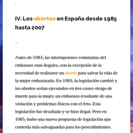
IV. Los
abortos
en España desde 1985
hasta 2007
…
Antes de 1983, las interrupciones voluntarias del
embarazo eran ilegales, con la excepción de la
necesidad de realizarse un
aborto
para salvar la vida de
la mujer embarazada. En 1983, la legislación cambió y
los abortos serían ejecutados en tres casos: riesgo de
muerte para la mujer, un embarazo resultante de una
violación y problemas físicos con el feto. Esta
legislación fue desafiada y se hizo ilegal. Pero en
1985, hubo una nueva propuesta de legislación que
contenía más salvaguardas para los procedimientos.