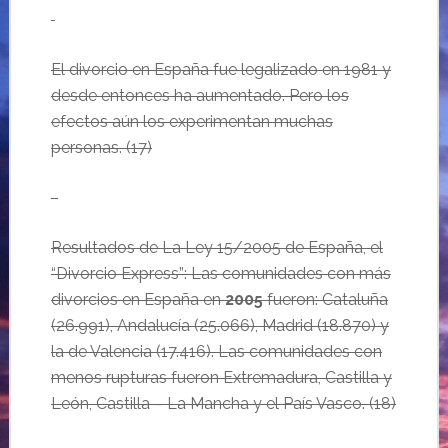
El divorcio en España fue
legalizado
en 1981 y
desde entonces ha aumentado. Pero los
efectos aún los experimentan muchas
personas.
(
17
)
…
Resultados de La Ley 15/2005 de España, el
“Divorcio Express”: Las comunidades con más
divorcios en España en
2005
fueron: Cataluña
(26.991), Andalucía (25.066), Madrid (18.870) y
la de Valencia (17.416). Las comunidades con
menos rupturas fueron Extremadura, Castilla y
León, Castilla – La Mancha y el País Vasco.
(
18
)