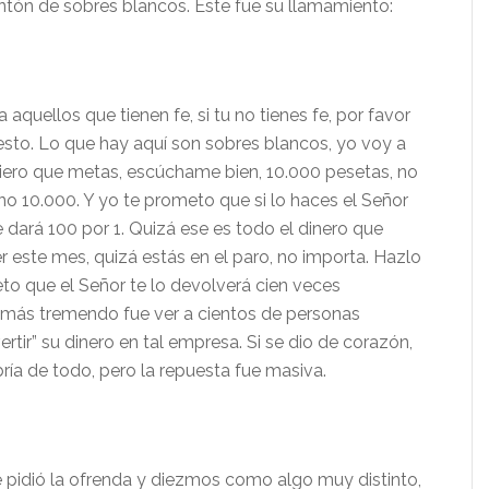
ntón de sobres blancos. Este fue su llamamiento:
 aquellos que tienen fe, si tu no tienes fe, por favor
 esto. Lo que hay aqu
í son sobres blancos, yo voy a
uiero que metas, escúchame bien, 10.000 pesetas, no
ino 10.000. Y yo te prometo que si lo haces el Señor
e dará 100 por 1. Quizá ese es todo el dinero que
r este mes, quizá estás en el paro, no importa. Hazlo
eto que el Señor te lo devolverá cien veces
o más tremendo fue ver a cientos de personas
vertir” su dinero en tal empresa. Si se dio de coraz
ón,
ía de todo, pero la repuesta fue masiva.
e pidió la ofrenda y diezmos como algo muy distinto,