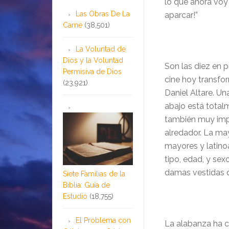
lo que ahora voy 
Las Obras De La
aparcar!”
Carne
(38,501)
La Voluntad de
Dios y la Voluntad
Son las diez en p
Permisiva de Dios
cine hoy transfor
(23,921)
Daniel Altare. Un
abajo está totalm
también muy impr
alredador. La ma
mayores y latin
tipo, edad, y sex
damas vestidas d
Siete Familias de la
Biblia: Guía de
Estudio
(18,755)
El Problema con
La alabanza ha 