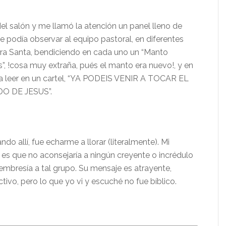
del salón y me llamó la atención un panel lleno de
e podía observar al equipo pastoral, en diferentes
rra Santa, bendiciendo en cada uno un “
Manto
s”, !cosa muy extraña, pués el manto era nuevo!, y en
 leer en un cartel, “
YA PODEIS VENIR A TOCAR EL
 DE JESUS”.
do allí, fue echarme a llorar (literalmente). Mi
, es que no aconsejaría a ningún creyente o incrédulo
embresía a tal grupo. Su mensaje es atrayente,
tivo, pero lo que yo vi y escuché no fue bíblico.