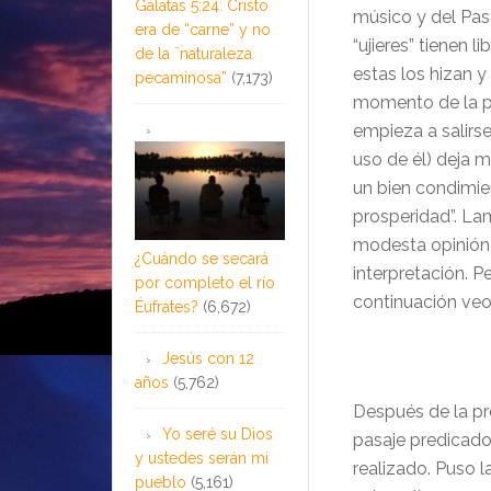
Gálatas 5:24: Cristo
músico y del Past
era de “carne” y no
“
ujieres” tienen 
de la ¨naturaleza
estas los hizan y
pecaminosa”
(7,173)
momento de la p
empieza a salirse
uso de
él
) deja 
un bien condimi
prosperidad”. La
modesta opini
ón
¿Cuándo se secará
interpretación. Pe
por completo el río
continuaci
ón veo
Éufrates?
(6,672)
Jesús con 12
años
(5,762)
Después de la pre
Yo seré su Dios
pasaje predicado
y ustedes serán mi
realizado. Puso l
pueblo
(5,161)