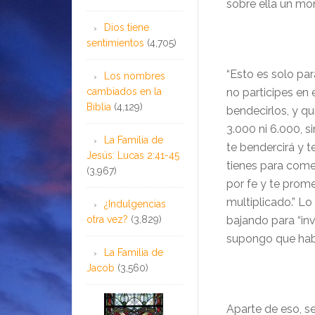
sobre ella un mo
Dios tiene
sentimientos
(4,705)
“
Esto es solo para
Los nombres
cambiados en la
no participes en
Biblia
(4,129)
bendecirlos, y q
3.000 ni 6.000, s
La Familia de
te bendercirá y t
Jesús: Lucas 2:41-45
tienes para come
(3,967)
por fe y te prom
multiplicado.” L
¿Indulgencias
otra vez?
(3,829)
bajando para “
in
supongo que habr
La Familia de
Jacob
(3,560)
Aparte de eso, s