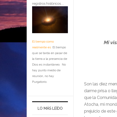
registros históricos....
Mi vi
El tiempo como
realmente es
El tiempo
que se tarda en pasar de
la tierra a la presencia de
Dios es instantáneo. No
hay punto medio de
reunión, no hay
Purgatorio.
Son las diez men
darme prisa o lle
que la Comunidad
Atocha, mi monól
LO MÁS LEÍDO
prejuicio de este