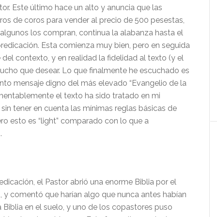
or. Este último hace un alto y anuncia que las
libros de coros para vender al precio de 500 pesestas,
 algunos los compran, continua la alabanza hasta el
redicaci
ón. Esta comienza muy bien, pero en seguida
 del contexto, y en realidad la fidelidad al texto
(y el
mucho que desear. Lo que finalmente he escuchado es
ento mensaje digno del m
ás elevado “
Evangelio de la
mentablemente el texto ha sido tratado en mi
 sin tener en cuenta las mínimas reglas básicas de
ro esto es “
light” comparado con lo que a
.
dicación, el Pastor abrió una enorme Biblia por el
, y comentó que harían algo que nunca antes habían
a Biblia en el suelo, y uno de los copastores puso