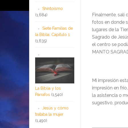
Shintoísmo
Finalmente, salí 
(1,684)
fotos en donde s
Siete Familias de
lugares de la Tie
la Biblia: Capítulo 1
Sagrado de Jes
ú
(1,635)
el centro se podía
MANTO SAGRADO
Mi
impresión estan
impresión en frio
La Biblia y los
Párrafos
(1,540)
la asistencia o m
sugestivo, produc
Jesús y cómo
trataba la mujer
(1,490)