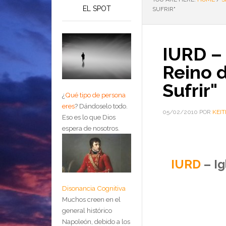
EL SPOT
SUFRIR"
IURD – 
Reino d
Sufrir"
¿
Qué tipo de persona
eres
?
Dándoselo todo.
05/02/2010
POR
KEIT
Eso es lo que Dios
espera de nosotros.
IURD
– Ig
Disonancia Cognitiva
Muchos creen en el
general histórico
Napoleón, debido a los