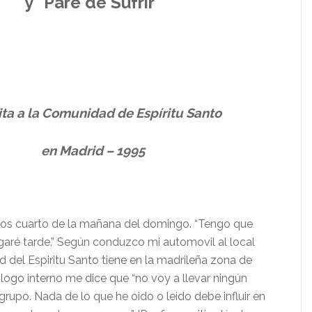
y “Pare de Sufrir”
…
……….
sita a la Comunidad de
Espíritu
Santo
en Madrid –
1995
…
os cuarto de la mañana del domingo. “
Tengo que
gar
é tarde.” Según
conduzco mi automovil al local
 del Espiritu Santo tiene en la madrileña zona de
ogo interno me dice que “
no voy a llevar ning
ún
 grupo. Nada de lo que he oido o leido debe influir en