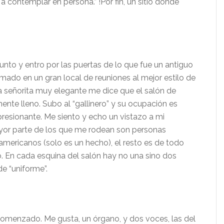
a contemplar en persona.” !Por fin, un sitio dónde
unto y entro por las puertas de lo que fue un antiguo
mado en un gran local de reuniones al mejor estilo de
a se
ñorita muy elegante me dice que el salón de
ente lleno. Subo al “
gallinero” y su
ocupación es
esionante. Me siento y echo un vistazo a mi
yor parte de los que me rodean son personas
oamericanos
(solo es un hecho), el resto es de todo
o. En cada esquina del sal
ón hay no una sino dos
e “
uniforme”.
comenzado. Me gusta, un
órgano, y dos voces, las del