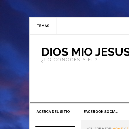
TEMAS
DIOS MIO JESU
¿LO CONOCES A ÉL?
ACERCA DEL SITIO
FACEBOOK SOCIAL
YOU ARE HERE:
HOME
/
S