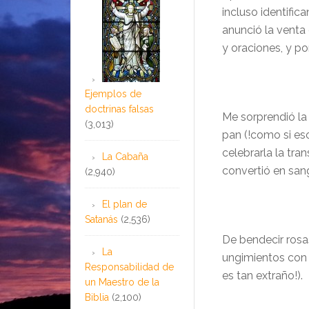
incluso identifi
anunció la venta
y oraciones, y por
Ejemplos de
doctrinas falsas
Me sorprendió la
(3,013)
pan (!como si eso
celebrarla la tra
La Cabaña
convertió en sang
(2,940)
El plan de
Satanás
(2,536)
De bendecir rosas
La
ungimientos con a
Responsabilidad de
es tan extraño!).
un Maestro de la
Biblia
(2,100)