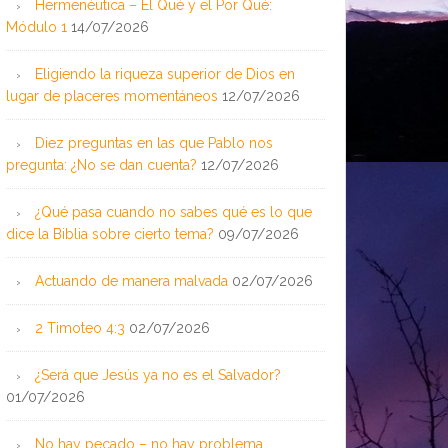
Hermenéutica – El Qué y el Por Qué:
Módulo 1
14/07/2026
Eligiendo la riqueza superior de Dios en
lugar de placeres momentáneos
12/07/2026
Diez preguntas en las que Pablo nos
pregunta: ¿No se dan cuenta?
12/07/2026
¿Qué pasa cuando no sabes qué es lo que
dice la Biblia sobre cierto tema?
09/07/2026
Actuando de manera malvada
02/07/2026
2 Timoteo 4:3
02/07/2026
¿Será que Jesús ya no es el Salvador?
01/07/2026
No hay pecado – no hay problema