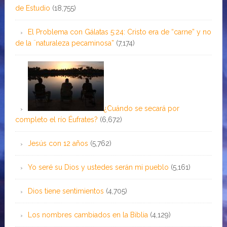
de Estudio
(18,755)
El Problema con Gálatas 5:24: Cristo era de “carne” y no
de la ¨naturaleza pecaminosa”
(7,174)
¿Cuándo se secará por
completo el río Éufrates?
(6,672)
Jesús con 12 años
(5,762)
Yo seré su Dios y ustedes serán mi pueblo
(5,161)
Dios tiene sentimientos
(4,705)
Los nombres cambiados en la Biblia
(4,129)