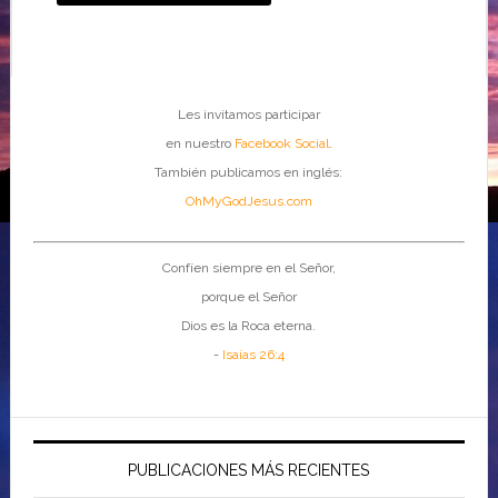
Les invitamos participar
en nuestro
Facebook Social
.
También publicamos en inglés:
OhMyGodJesus.com
Confíen siempre en el Señor,
porque el Señor
Dios es la Roca eterna.
-
Isaías 26:4
PUBLICACIONES MÁS RECIENTES