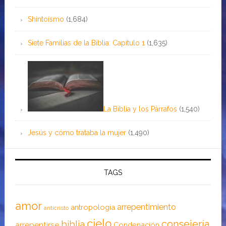
Shintoísmo
(1,684)
Siete Familias de la Biblia: Capítulo 1
(1,635)
La Biblia y los Párrafos
(1,540)
Jesús y cómo trataba la mujer
(1,490)
TAGS
amor
arrepentimiento
antropología
anticristo
cielo
consejería
biblia
arrepentirse
Condenación