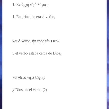
1.
Εν
άρχή
νή ό λόγος,
1.
En principio era el verbo,
καί
ό λόγος, ήν πρός τόν Θεόν,
y el verbo estaba cerca de Dios,
καί Θεός
νή ό λόγος.
y Dios era el verbo (2)