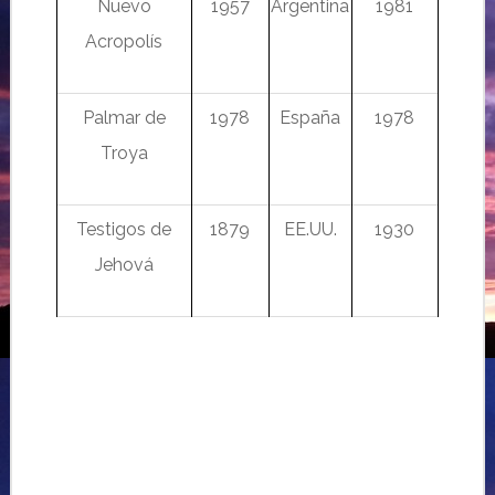
Nuevo
1957
Argentina
1981
Acropolís
Palmar de
1978
España
1978
Troya
Testigos de
1879
EE.UU.
1930
Jehová