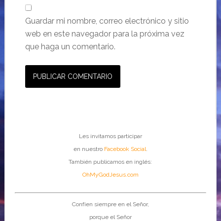
Guardar mi nombre, correo electrónico y sitio
web en este navegador para la próxima vez
que haga un comentario.
Les invitamos participar
en nuestro
Facebook Social
.
También publicamos en inglés:
OhMyGodJesus.com
Confíen siempre en el Señor,
porque el Señor