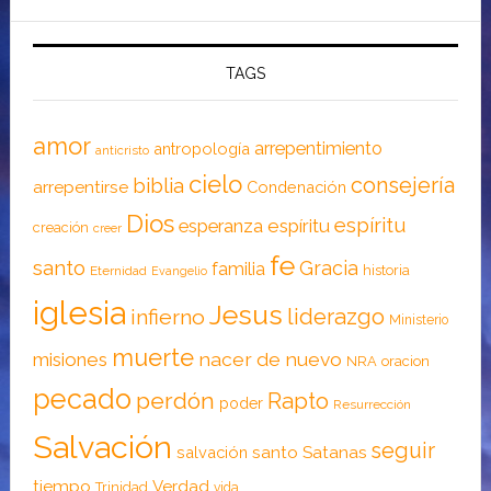
TAGS
amor
arrepentimiento
antropología
anticristo
cielo
consejería
biblia
arrepentirse
Condenación
Dios
espíritu
esperanza
espíritu
creación
creer
fe
santo
Gracia
familia
historia
Eternidad
Evangelio
iglesia
Jesus
liderazgo
infierno
Ministerio
muerte
nacer de nuevo
misiones
NRA
oracion
pecado
perdón
Rapto
poder
Resurrección
Salvación
seguir
santo
Satanas
salvación
tiempo
Verdad
Trinidad
vida