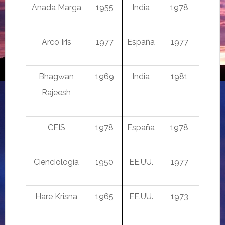
Anada Marga
1955
India
1978
Arco Iris
1977
Espa
ña
1977
Bhagwan
1969
India
1981
Rajeesh
CEIS
1978
España
1978
Cienciología
1950
EE.UU.
1977
Hare Krisna
1965
EE.UU.
1973