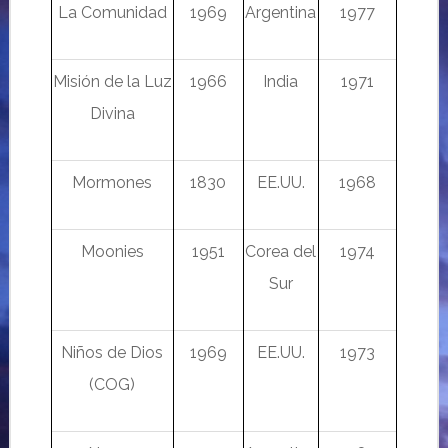
La Comunidad
1969
Argentina
1977
Misión de la Luz
1966
India
1971
Divina
Mormones
1830
EE.UU.
1968
Moonies
1951
Corea del
1974
Sur
Niños de Dios
1969
EE.UU.
1973
(COG)