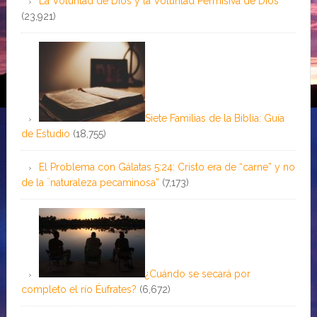
La Voluntad de Dios y la Voluntad Permisiva de Dios
(23,921)
Siete Familias de la Biblia: Guía
de Estudio
(18,755)
El Problema con Gálatas 5:24: Cristo era de “carne” y no
de la ¨naturaleza pecaminosa”
(7,173)
¿Cuándo se secará por
completo el río Éufrates?
(6,672)