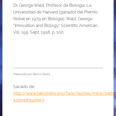
Dr.
George Wald, Profes
or de
Biología,
La
Universidad de Harvard
(
ganador del Premio
Nobel en 1979 en
Biología
). Wald, George,
“Innovation and Biology,”
Scientific American
,
Vol. 199, Sept. 1958, p. 100.
Traducido por Dennis Swick
Sacado de:
http://www.talkorigins.org/faqs/quotes/mine/part1
4.html#quote57