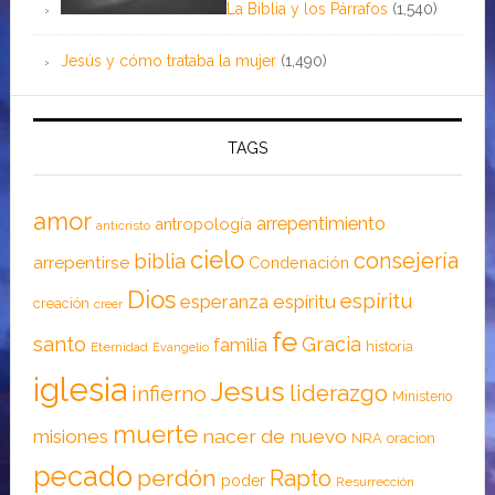
La Biblia y los Párrafos
(1,540)
Jesús y cómo trataba la mujer
(1,490)
TAGS
amor
arrepentimiento
antropología
anticristo
cielo
consejería
biblia
arrepentirse
Condenación
Dios
espíritu
esperanza
espíritu
creación
creer
fe
santo
Gracia
familia
historia
Eternidad
Evangelio
iglesia
Jesus
liderazgo
infierno
Ministerio
muerte
nacer de nuevo
misiones
NRA
oracion
pecado
perdón
Rapto
poder
Resurrección