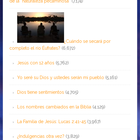
de la ¨naturaleza pecaminosa”
(7,174)
¿Cuándo se secará por
completo el río Éufrates?
(6,672)
Jesús con 12 años
(5,762)
Yo seré su Dios y ustedes serán mi pueblo
(5,161)
Dios tiene sentimientos
(4,705)
Los nombres cambiados en la Biblia
(4,129)
La Familia de Jesús: Lucas 2:41-45
(3,967)
¿Indulgencias otra vez?
(3,829)