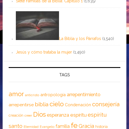
Siete Familias de la Biblia: Capítulo 1
(1,635)
La Biblia y los Párrafos
(1,540)
Jesús y cómo trataba la mujer
(1,490)
TAGS
amor
arrepentimiento
antropología
anticristo
cielo
consejería
biblia
arrepentirse
Condenación
Dios
espíritu
esperanza
espíritu
creación
creer
fe
santo
Gracia
familia
historia
Eternidad
Evangelio