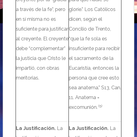
a través de la fe”, pero
gloríe.”
Los
Católicos
en sí misma no es
dicen,
según
el
suficiente para justificar
Concilio de Trento,
al creyente. El creyente
“que la fe
sola
es
debe “complementar”
insuficiente para recibir
la justicia que Cristo le
el sacramento de la
impartió, con obras
Eucaristía
, entonces la
meritorias.
persona que cree est
o
sea anatema.” S13, Can.
11.
Anatema
=
(5)
excomunión
.
La Justificación.
La
La Justificación.
La