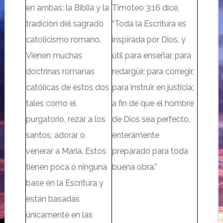
en ambas: la Biblia y la
Timoteo 3:16
dice
,
tradición del sagrado
“Toda la Escritura es
catolicismo romano.
inspirada por Dios, y
Vienen muchas
útil para enseñar, para
doctrinas romanas
redargüir, para corregir,
católicas de estos dos
para instruir en justicia;
tales como el
a fin de que el hombre
purgatorio, rezar a los
de Dios sea perfecto,
santos, adorar o
enteramente
venerar a María. Estos
preparado para toda
tienen poca o ninguna
buena obra.”
base en la Escritura y
están basadas
únicamente en las