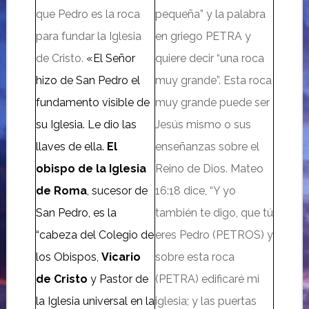
que Pedro es la roca
peque
ña” y la palabra
para fundar la Iglesia
en griego PETRA y
de Cristo.
«El Señor
quiere decir “una roca
hizo de San Pedro el
muy grande”. Esta roca
fundamento visible de
muy grande puede ser
su Iglesia. Le dio las
Jesús mismo o sus
llaves de ella.
El
enseñanzas sobre el
obispo de la Iglesia
Reino de Dios. Mateo
de Roma
, sucesor de
16:
18 dice, “
Y yo
San Pedro, es la
también te digo, que tú
“cabeza del Colegio de
eres Pedro (PETROS) y
los Obispos,
Vicario
sobre esta roca
de Cristo
y Pastor de
(PETRA) edificaré mi
la Iglesia universal en la
iglesia; y las puertas