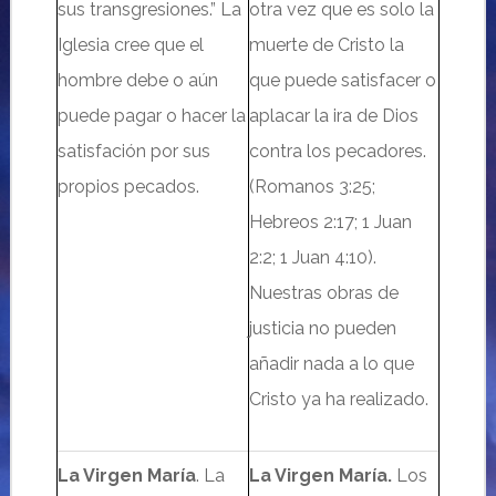
sus transgresiones.”
La
otra vez que es solo la
Iglesia
cree que el
muerte de Cristo la
hombre debe o aún
que puede satisfacer o
puede pagar o hacer la
aplacar la ira de Dios
satisfación por sus
contra los pecadores.
propios pecados.
(Romanos 3:25;
Hebreos 2:17; 1 Juan
2:2; 1 Juan 4:10).
Nuestras obras de
justicia no pueden
añadir nada a lo que
Cristo ya ha realizado.
La Virgen María
.
La
La Virgen María.
Los