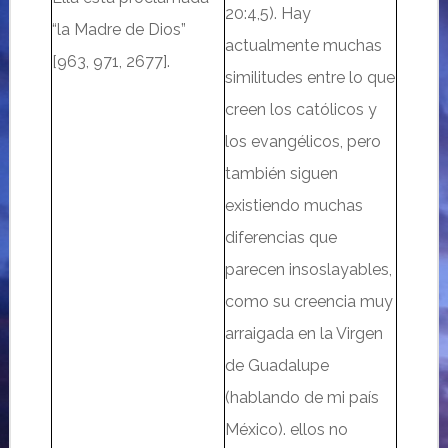
20:4,5). Hay
“la Madre de Dios”
actualmente muchas
[963, 971, 2677].
similitudes entre lo que
creen los católicos y
los evangélicos, pero
también siguen
existiendo muchas
diferencias que
parecen insoslayables,
como su creencia muy
arraigada en la Virgen
de Guadalupe
(hablando de mi país
México). ellos no