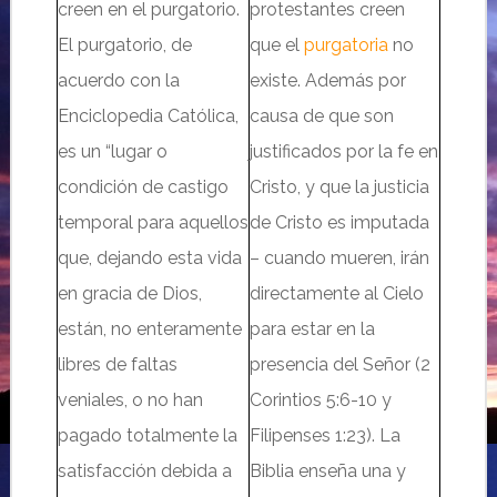
creen en el purgatorio.
protestantes creen
El purgatorio, de
que
el
purgatoria
no
acuerdo con la
existe. Además por
Enciclopedia Católica,
causa de que so
n
es un “lugar o
justificados por la fe en
condición de castigo
Cristo, y que la justicia
temporal para aquellos
de Cristo es imputada
que, dejando esta vida
– cuando m
ueren
, ir
án
en gracia de Dios,
directamente al Cielo
están, no enteramente
para estar en la
libres de faltas
presencia del Señor (2
veniales, o no han
Corintios 5:6-10 y
pagado totalmente la
Filipenses 1:23).
L
a
satisfacción debida a
Biblia enseña una y