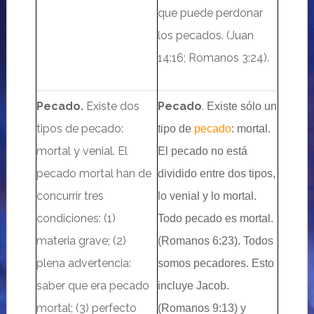
que puede perdonar
los pecados. (Juan
14:16; Romanos 3:24).
Pecado.
Existe dos
Pecado
.
Existe sólo
un
tipos de pecado:
tipo de
pecado
: mortal.
mortal y venial. El
El pecado no está
pecado mortal han de
dividido entre dos tipos,
concurrir tres
lo venial y lo mortal.
condiciones: (1)
Todo pecado es mortal.
materia grave; (2)
(Romanos 6:23).
Todos
plena advertencia:
somos pecadores. Esto
saber que era pecado
incluye Jacob.
mortal; (3) perfecto
(Romanos 9:13) y