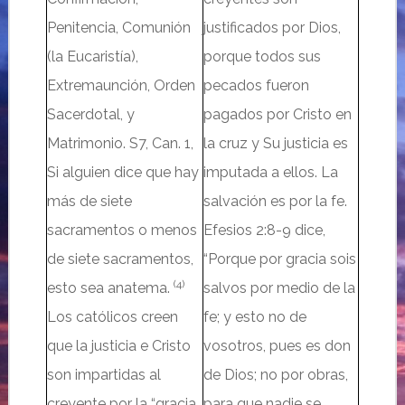
Penitencia, Comunión
justificados por Dios,
(la Eucaristía),
porque todos sus
Extremaunción, Orden
pecados fueron
Sacerdotal, y
pagados por Cristo en
Matrimonio. S7,
Can. 1,
la cruz y Su justicia es
Si
alguien
dice que hay
imputada a ellos. La
más de siete
salvación es por la fe.
sacramentos o menos
Efesios 2:8-9 dice,
de siete sacramentos,
“Porque por gracia sois
(4)
esto sea anatema.
salvos por medio de la
Los católicos creen
fe; y esto no de
que la justicia e Cristo
vosotros, pues es don
son impartidas al
de Dios; no por obras,
creyente por la “gracia
para que nadie se