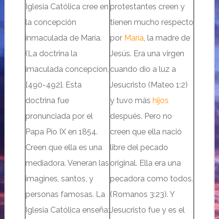
Iglesia
Católica
cree en
protestantes
creen
y
l
a concepción
tienen mucho respecto
inmaculada de María.
por
María
, la madre de
(La doctrina la
Jesús. Era una virgen
imaculada concepcion,
cuando dio a luz a
[490-492]. Esta
Jesucristo
(Mateo 1:2)
d
octrina fue
y tuvo m
ás
hijos
pronunciada por el
después.
Pero
no
Papa Pío IX en 1854.
creen que
ella
nació
Creen que ella es una
libre del pecado
mediadora. Veneran las
original.
Ell
a
era una
imagines, santos, y
pecadora como todos.
personas famosas.
La
(Romanos 3:23). Y
Iglesia
Católica
enseña
:
J
esucristo fue y
es
el