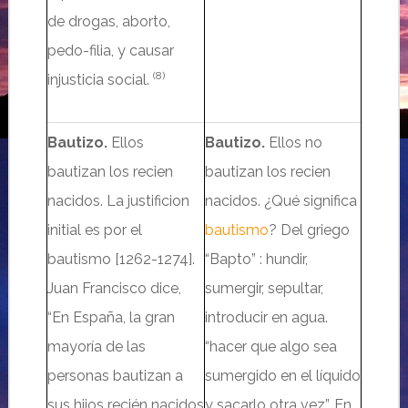
de drogas, aborto,
pedo-filia, y causar
(8)
injusticia social.
Bautizo.
Ellos
Bautizo.
Ellos no
bautizan los recien
bautizan los recien
nacidos.
La justificion
nacidos. ¿Qué significa
initial es por el
bautismo
? Del griego
bautismo
[1262-1274].
“Bapto” : hundir,
Juan Francisco dice,
sumergir, sepultar,
“En España, la gran
introducir en agua.
mayoría de las
“hacer que algo sea
personas bautizan a
sumergido en el líquido
sus hijos recién nacidos
y sacarlo otra vez”. En