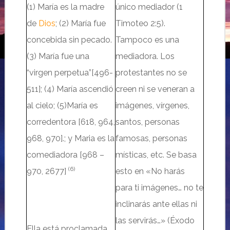
(1)
María es la madre
único mediador
(1
de
Dios
;
(2) María
fue
Timoteo 2:5).
concebida sin pecado
.
Tampoco
es una
(3) María
fue una
mediadora.
Los
“virgen perpetua”
[496-
protestantes no se
511]
;
(4) María
ascendió
creen ni se veneran a
al cielo; (5)
María
es
imágenes, vírgenes,
corredentora
[618, 964,
santos, personas
968, 970]
.;
y Maria es la
famosas, personas
comediadora
[968 –
místicas, etc. Se basa
(6)
970, 2677]
esto en «No harás
para ti imágenes… no te
inclinarás ante ellas ni
las servirás…» (Éxodo
Ella est
á
proclamada