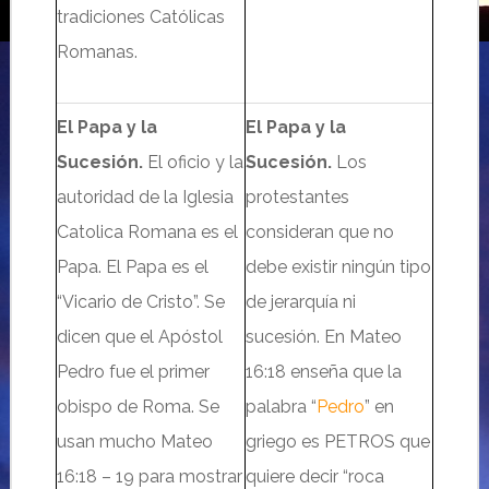
tradiciones Católicas
Romanas.
El Papa y la
El Papa y la
Sucesión.
El oficio y la
Sucesión.
Los
autoridad de la Iglesia
protestantes
Catolica Romana es el
consideran que no
Papa. El Papa es el
debe existir ningún tipo
“Vicario de Cristo”. Se
de jerarquía
ni
dicen que el
Apóstol
sucesión.
En
Mateo
Pedro fue el primer
16:18 enseña que la
obispo de Roma. Se
palabra “
Pedro
” en
usan mucho Mateo
griego es PETROS que
16:18 – 19 para mostrar
quiere decir “roca