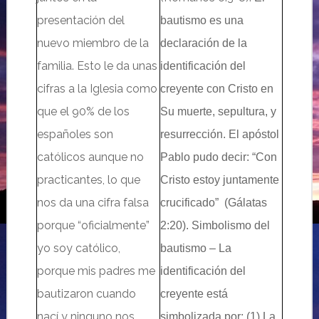
presentación del
bautismo es una
nuevo miembro de la
declaración de la
familia. Esto le da unas
identificación del
cifras a la Iglesia como
creyente con Cristo en
que el 90% de los
Su muerte, sepultura, y
españoles son
resurrección. El apóstol
católicos aunque no
Pablo pudo decir: “Con
practicantes, lo que
Cristo estoy juntamente
nos da una cifra falsa
crucificado” (Gálatas
porque “oficialmente”
2:20). Simbolismo del
yo soy católico,
bautismo
–
La
porque mis padres me
identificación del
bautizaron cuando
creyente está
nací y ninguno nos
simbolizada por: (
1)
La