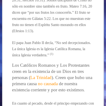
20:31; Hechos 16:31). Somos
discípulos
de Cristo no
sólo en nombre
sino
también en fruto. Mateo 7:
16, 20
dicen que “por sus frutos los
conoceréis
.”
El fruto se
encuentra en Gálatas 5:22.
Los que no muestran este
fruto no tienen el Espíritu Santo morando en ellos
(Efesios 1:13).
El papa Juan Pablo II decía, “No sed decepcionados.
La única Iglesia es la Iglesia Católica Romana, la
(1)
única Iglesia verdadera.”
Los Católicos Romanos y Los Protestantes
creen en la existencia de un Dios en tres
personas (
La Trinidad
). Creen que hubo una
primera causa
no causada
de nuestra
existencia corriente y por esto existimos
.
En cuanto al pecado, desde el principo empezando con