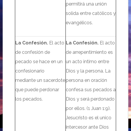
permitirá una unión
solida entre católicos y
evangélicos.
La
Confesión.
El
acto
La Confesión.
El acto
de confesi
ón de
de arrepentimiento es
pecado se hace en un
un acto intimo entre
confesionario
Dios y la persona.
La
mediante un sacerdote
persona en oración
que puede perdonar
confesa
sus pecados a
los pecados.
Dios y será perdonado
por ellos.
(1 Juan 1:9).
Jesucristo es el unico
intercesor ante Dios