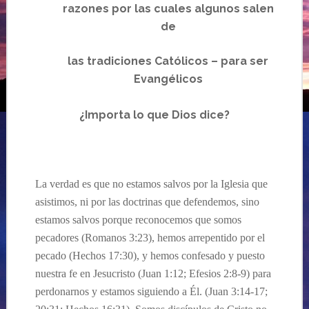
razones por las cuales algunos salen
de
las tradiciones Católicos – para ser
Evangélicos
¿
Importa lo que Dios dice?
La verdad es que no estamos salvos por la
I
glesia que
asistimos, ni por la
s
doctrina
s
que defendemos, sino
estamos salvos porque reconocemos que somos
pecadores
(Romanos 3:23), hemos
arrepentido
por
e
l
pecado (
Hechos
17:30), y
hemos
confesado
y
puesto
nuestra
fe en
Jesucristo
(Juan 1:12;
Efesios
2:8-9) para
perdonarnos
y estamos siguiendo a
Él.
(Juan 3:14-17;