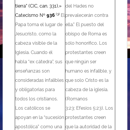
tierra” (CIC, can. 331).»
del Hades no
(3)
Catecismo Nº
936
El
prevalecerán contra
Papa toma el lugar de
ella.”
El puesto del
Jesucristo, como la
obispo de Roma es
cabeza visible de la
sólo honorífico. Los
Iglesia. Cuando él
protestantes creen
habla “ex cátedra”, sus
que ningún ser
enseñanzas son
humano es infalible, y
consideradas infalibles
que solo Cristo es la
y obligatorias para
cabeza de la iglesia.
todos los cristianos.
(Romanos
Los católicos se
3:23; Efesios 5:23). Los
apoyan en la “sucesión
protestantes creen
apostólica” como una
que la autoridad de la