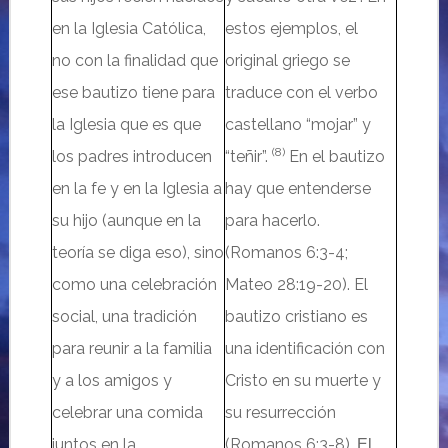
en la Iglesia Católica,
estos ejemplos, el
no con la finalidad que
original griego se
ese bautizo tiene para
traduce con el verbo
la Iglesia que es que
castellano “mojar” y
(8)
los padres introducen
“teñir”.
En el bautizo
en la fe y en la Iglesia a
hay que entenderse
su hijo (aunque en la
para hacerlo.
teoría se diga eso), sino
(Romanos 6:3-4;
como una celebración
Mateo 28:19-20). El
social, una tradición
bautizo cristiano es
para reunir a la familia
una identificación con
y a los amigos y
Cristo en su muerte y
celebrar una comida
su resurrección
juntos en la
(Romanos 6:3-8).
El