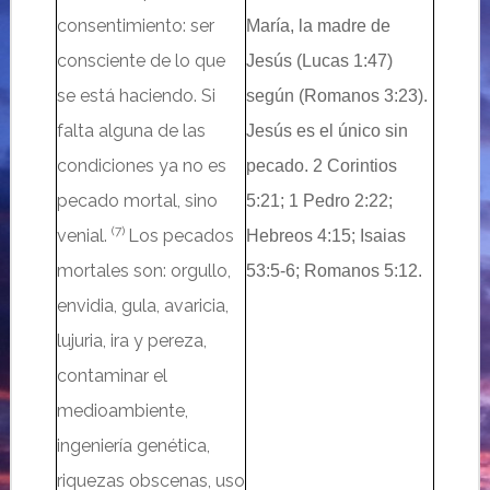
consentimiento: ser
María, la madre de
consciente de lo que
Jesús (Lucas 1:47)
se está haciendo. Si
según (Romanos 3:23).
falta alguna de las
Jesús es el único sin
condiciones ya no es
pecado. 2 Corintios
pecado mortal, sino
5:21; 1 Pedro 2:22;
(7)
venial.
Los pecados
Hebreos 4:15; Isaias
mortales son:
orgullo,
53:5-6; Romanos 5:12.
envidia, gula, avaricia,
lujuria, ira y pereza,
contaminar el
medioambiente,
ingeniería genética,
riquezas obscenas, uso