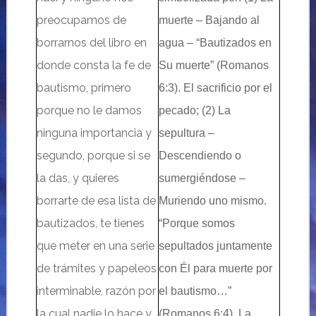
preocupamos de
muerte – Bajando al
borrarnos del libro en
agua – “Bautizados en
donde consta la fe de
Su muerte” (Romanos
bautismo, primero
6:3). El sacrificio por el
porque no le damos
pecado;
(2)
La
ninguna importancia y
sepultura –
segundo, porque si se
Descendiendo o
la das, y quieres
sumergiéndose –
borrarte de esa lista de
Muriendo uno mismo.
bautizados, te tienes
“Porque somos
que meter en una serie
sepultados juntamente
de trámites y papeleos
con Él para muerte por
interminable, razón por
el bautismo…”
la cual nadie lo hace y
(Romanos 6:4). La