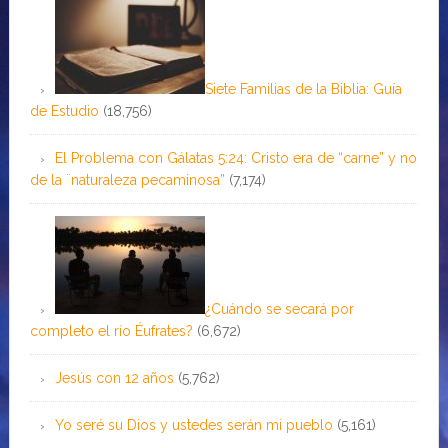
Siete Familias de la Biblia: Guía
de Estudio
(18,756)
El Problema con Gálatas 5:24: Cristo era de “carne” y no
de la ¨naturaleza pecaminosa”
(7,174)
¿Cuándo se secará por
completo el río Éufrates?
(6,672)
Jesús con 12 años
(5,762)
Yo seré su Dios y ustedes serán mi pueblo
(5,161)