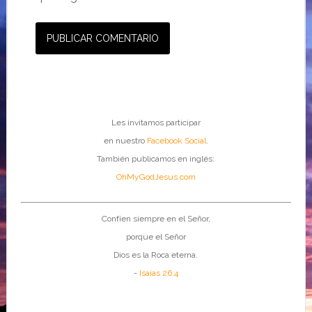
Les invitamos participar
en nuestro
Facebook Social
.
También publicamos en inglés:
OhMyGodJesus.com
Confíen siempre en el Señor,
porque el Señor
Dios es la Roca eterna.
-
Isaías 26:4