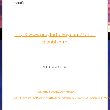
español.
http://www.prayforturkey.com/letter-
spanish.html
y mire a esto:
https://mail.google.com/mail/?
ui=2&ik=52e5ec806f&view=att&th=12be430e9764884f&attid=0.1&disp=inline&re