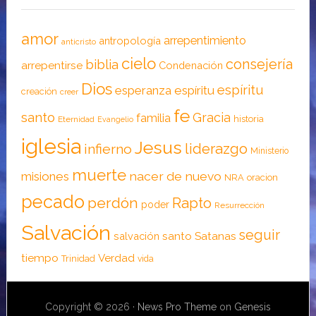
amor
arrepentimiento
antropología
anticristo
cielo
consejería
biblia
arrepentirse
Condenación
Dios
espíritu
esperanza
espíritu
creación
creer
fe
santo
Gracia
familia
historia
Eternidad
Evangelio
iglesia
Jesus
liderazgo
infierno
Ministerio
muerte
nacer de nuevo
misiones
NRA
oracion
pecado
perdón
Rapto
poder
Resurrección
Salvación
seguir
santo
Satanas
salvación
tiempo
Verdad
Trinidad
vida
Copyright © 2026 ·
News Pro Theme
on
Genesis