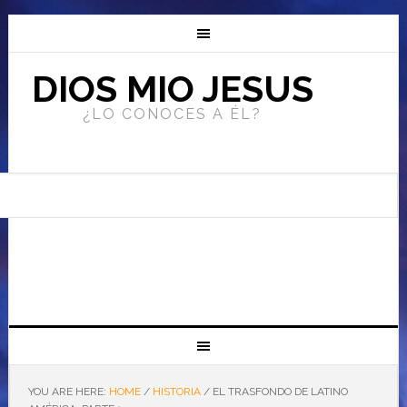
DIOS MIO JESUS
¿LO CONOCES A ÉL?
YOU ARE HERE:
HOME
/
HISTORIA
/
EL TRASFONDO DE LATINO