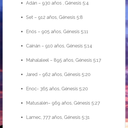
Adán
– 930
años
,
Génesis
5:4
Set – 912
años
,
Génesis
5:8
Enós
– 905
años
,
Génesis
5:11
Cainán
– 910
años
,
Génesis
5:14
Mahalaleel – 895
años
,
Génesis
5:17
Jared – 962
años
,
Génesis
5:20
Enoc- 365
años
,
Génesis
5:20
Matusalén
– 969
años
,
Génesis
5:27
Lamec, 777
años
,
Génesis
5:31