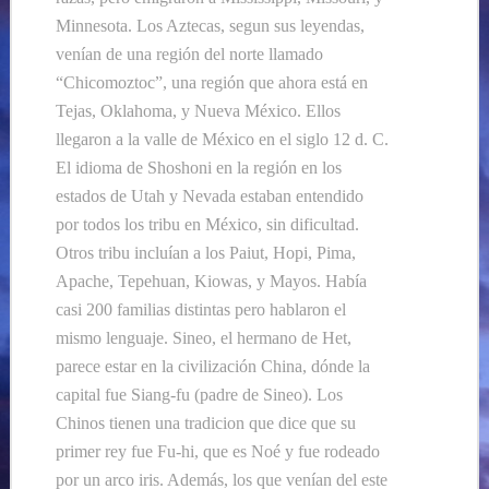
Minnesota. Los Aztecas, segun sus leyendas,
venían
de una
región
d
el norte llamado
“Chicomoztoc”, una
región
que
ahora est
á en
Tejas, Oklahoma, y Nueva México. Ellos
llegaron a la valle de México en el siglo 12 d. C.
El idioma de Shoshoni en la región en los
estados de Utah y Nevada estaban entendido
por todos los tribu en México, sin dificultad.
Otros tribu incluían a los Paiut, Hopi, Pima,
Apache, Tepehuan, Kiowas, y Mayos. Había
casi 200 familias distintas pero hablaron el
mismo lenguaje. Sineo, el hermano de Het,
parece estar en la civilización China, dónde la
capital fue Siang
-fu (padre de Sineo). Los
Chinos tienen una tradicion que
dice que
su
primer rey fue Fu-hi, que es
Noé y fue rodeado
por un arco iris. Además, los que venían del este