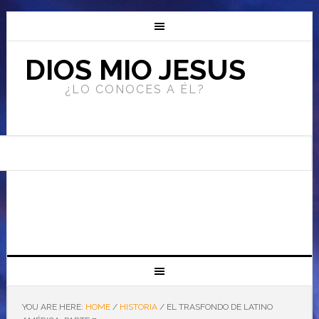
DIOS MIO JESUS
¿LO CONOCES A ÉL?
YOU ARE HERE:
HOME
/
HISTORIA
/
EL TRASFONDO DE LATINO