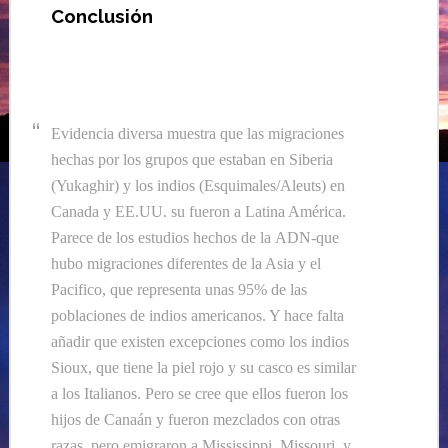
Conclusión
Evidencia diversa
muestra que
las migraciones
hechas por los grupos que estaban en Siberia
(Yukaghir) y los indios (Esquimales/Aleuts
)
en
Canada y EE.UU.
su fueron a Latina América.
Parece de los estudios hechos de la
ADN-que
hubo migraciones diferentes de la Asia y el
Pacifico
, que representa unas 95% de las
poblaciones de indios americanos. Y hace falta
añadir
que existe
n
excepciones como los indios
Sioux, que tiene la piel rojo y su casco es similar
a los
I
talianos.
Pero s
e cree que ellos fueron los
hijos de
Canaán
y fueron
mezclados
con otras
razas
,
pero
emigraron
a Mississippi, Missouri, y