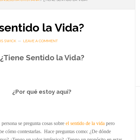
sentido la Vida?
IS SWICK
LEAVE A COMMENT
¿Tiene Sentido la Vida?
…
¿Por qué estoy aquí?
a persona se
pregunta cosas sobre
el sentido de la vida
p
ero
abe cómo contestarlas. Hace preguntas como: ¿De dónde
rvo? ¿Tengo un valor intrínsico? ¿Tengo un
propósito
en
estar