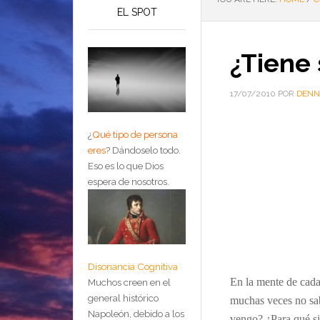
EL SPOT
¿Tiene 
17/07/2010
POR
DENN
¿
Qué tipo de persona
eres
?
Dándoselo todo.
Eso es lo que Dios
espera de nosotros.
Disonancia Cognitiva
En la mente de cad
Muchos creen en el
general histórico
muchas
veces no s
Napoleón, debido a los
vengo? ¿Para qu
é
si