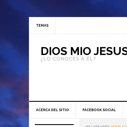
TEMAS
DIOS MIO JESU
¿LO CONOCES A ÉL?
ACERCA DEL SITIO
FACEBOOK SOCIAL
YOU ARE HERE:
HOME
/
C