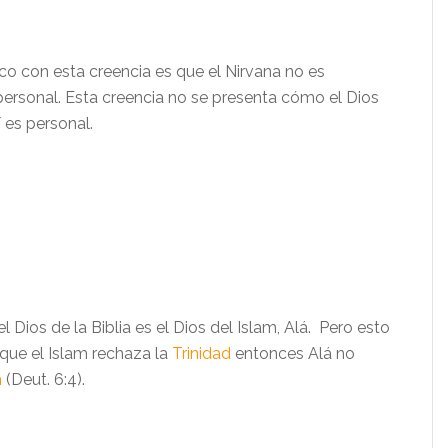
co con esta creencia
es que el Nirvana
no es
personal. Esta creencia no se presenta c
ómo el Dios
í es personal.
el Dios
de la Biblia
es el Dios del Islam, Alá. Pero esto
que el Islam rechaza la
Trinidad
entonces Alá no
m
(Deut. 6:4).