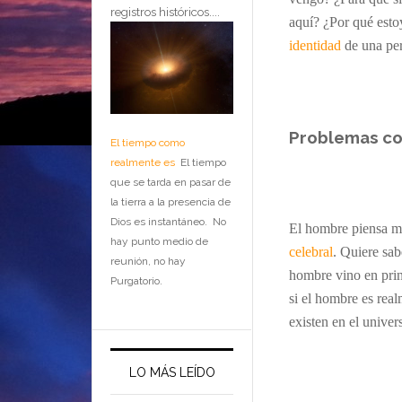
registros históricos....
aqu
í?
¿Por qué esto
identidad
de una pe
Problemas co
El tiempo como
realmente es
El tiempo
que se tarda en pasar de
la tierra a la presencia de
Dios es instantáneo. No
El hombre piensa mu
hay punto medio de
celebral
. Quiere sab
reunión, no hay
hombre vino en prin
Purgatorio.
si el hombre es rea
existen en el univer
…
LO MÁS LEÍDO