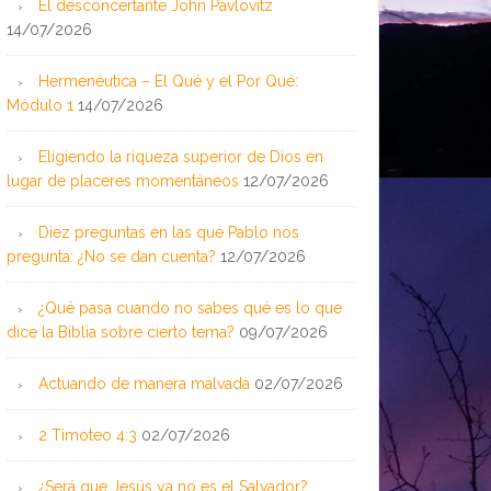
El desconcertante John Pavlovitz
14/07/2026
Hermenéutica – El Qué y el Por Qué:
Módulo 1
14/07/2026
Eligiendo la riqueza superior de Dios en
lugar de placeres momentáneos
12/07/2026
Diez preguntas en las que Pablo nos
pregunta: ¿No se dan cuenta?
12/07/2026
¿Qué pasa cuando no sabes qué es lo que
dice la Biblia sobre cierto tema?
09/07/2026
Actuando de manera malvada
02/07/2026
2 Timoteo 4:3
02/07/2026
¿Será que Jesús ya no es el Salvador?