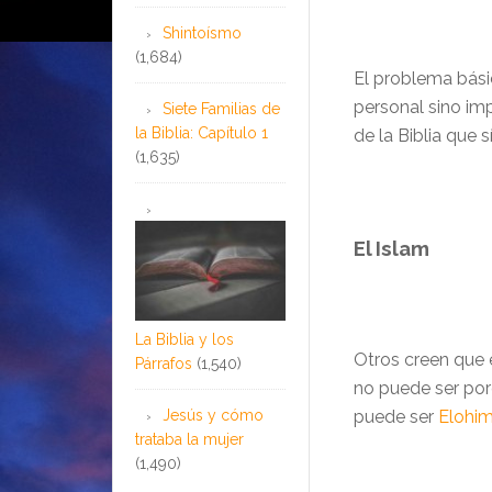
…
Shintoísmo
(1,684)
El problema bási
personal sino im
Siete Familias de
la Biblia: Capítulo 1
de la Biblia que s
(1,635)
El Islam
La Biblia y los
Otros creen que 
Párrafos
(1,540)
no puede ser por
Jesús y cómo
puede ser
Elohi
trataba la mujer
(1,490)
…