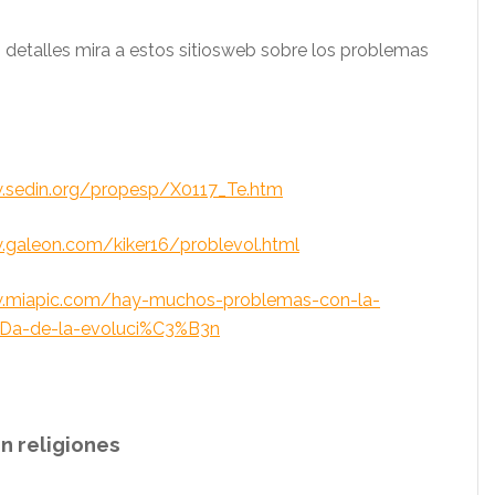
s detalles mira a estos sitiosweb sobre los problemas
.sedin.org/propesp/X0117_Te.htm
.galeon.com/kiker16/problevol.html
.miapic.com/hay-muchos-problemas-con-la-
Da-de-la-evoluci%C3%B3n
n religiones