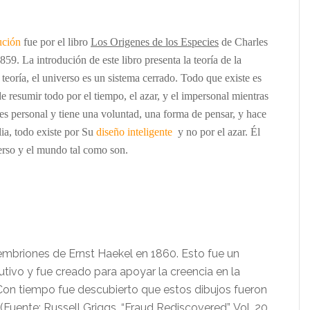
ución
fue por el libro
Los Origenes de los Especies
de Charles
9. La introdución de este libro presenta la teoría de la
teoría, el universo es un sistema cerrado. Todo que existe es
 resumir todo por el tiempo, el azar, y el impersonal mientras
 es personal y tiene una voluntad, una forma de pensar, y hace
lia, todo existe por Su
diseño inteligente
y no por el azar. Él
erso y el mundo tal como son.
 embriones de Ernst Haekel en 1860. Esto fue un
utivo y fue creado para apoyar la creencia en la
Con tiempo fue descubierto que estos dibujos fueron
(Fuente: Russell Griggs, “Fraud Rediscovered”, Vol. 20,