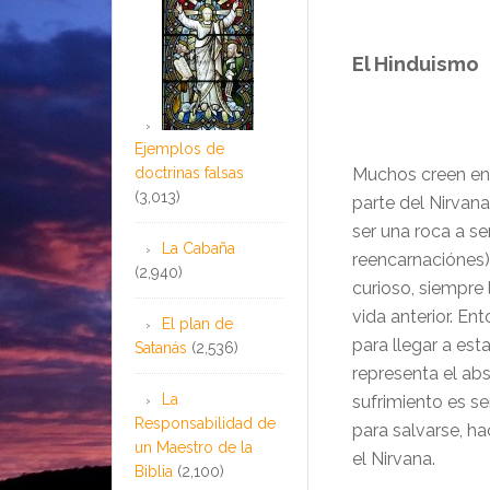
El Hinduismo
Ejemplos de
doctrinas falsas
Muchos creen en
(3,013)
parte del Nirvan
ser una roca a se
La Cabaña
reencarnaciónes) c
(2,940)
curioso, siempre
vida anterior. En
El plan de
para llegar a est
Satanás
(2,536)
representa el abs
La
sufrimiento es se
Responsabilidad de
para salvarse, ha
un Maestro de la
el Nirvana.
Biblia
(2,100)