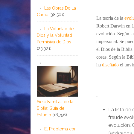
Las Obras De La
Carne
(38,501)
La teoría de la
evol
Robert Darwin en 185
La Voluntad de
evolución. Según la 
Dios y la Voluntad
impersonal. Se puede
Permisiva de Dios
(23,921)
el Dios de la Biblia
cosas. Según la Bib
ha
diseñado
el unvi
Siete Familias de la
Biblia: Guía de
La lista de
Estudio
(18,756)
fraude evol
evolución. 
El Problema con
fabricados. 