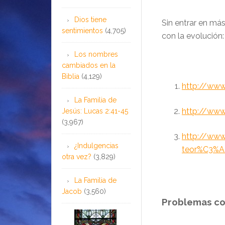
Dios tiene
Sin entrar en má
sentimientos
(4,705)
con la evolución:
Los nombres
cambiados en la
Biblia
(4,129)
http://www
La Familia de
http://www
Jesús: Lucas 2:41-45
(3,967)
http://www
¿Indulgencias
teor%C3%A
otra vez?
(3,829)
La Familia de
Jacob
(3,560)
Problemas co