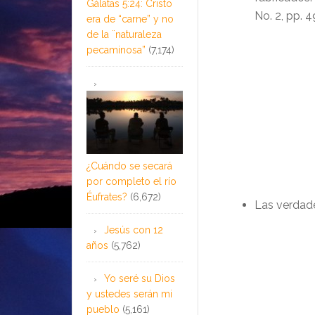
Gálatas 5:24: Cristo
No. 2, pp. 4
era de “carne” y no
de la ¨naturaleza
pecaminosa”
(7,174)
¿Cuándo se secará
por completo el río
Éufrates?
(6,672)
Las verdad
Jesús con 12
años
(5,762)
Yo seré su Dios
y ustedes serán mi
pueblo
(5,161)