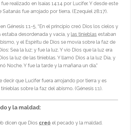
fue realizado en Isaías 14:14 por Lucifer. Y desde este
atanás fue arrojado por tierra. (Ezequiel 28:17).
en Génesis 1:
1-5, “
En el principio creó Dios los cielos y
erra estaba desordenada y vacía, y
las tinieblas
estaban
abismo, y el Espíritu de Dios se movía sobre la faz de
Dios: Sea la luz; y fue la luz. Y vio Dios que la luz era
os la luz de las tinieblas. Y llamó Dios a la luz Día, y
lamó Noche. Y fue la tarde y la mañana un día.”
e decir que Lucifer fuera arrojando por tierra y es
tinieblas sobre la faz del abismo. (Génesis 1:
1).
do y la maldad
:
eb dicen que Dios
creó
el pecado y la maldad.