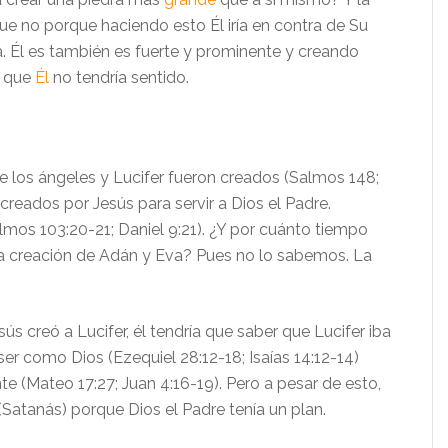
ue no porque haciendo esto Él iría en contra de Su
a. Él es también es
fuerte y prominente
y creando
e que
Él
no tendría sentido
.
 los ángeles y Lucifer fueron creados (Salmos 148;
n creados por Jesús para servir a Dios el Padre.
almos 103:20-21;
Daniel 9:21
). ¿Y por cuánto tiempo
 la creación de Adán y Eva? Pues no lo sabemos. La
s creó a Lucifer, él tendría que saber que Lucifer iba
ser como Dios (Ezequiel 28:12-18;
Isaías
14:12-14)
te (Mateo 17:
27; Juan 4:16-19
)
. Pero a pesar de esto,
 (Satanás) porque Dios el Padre tenía un plan.