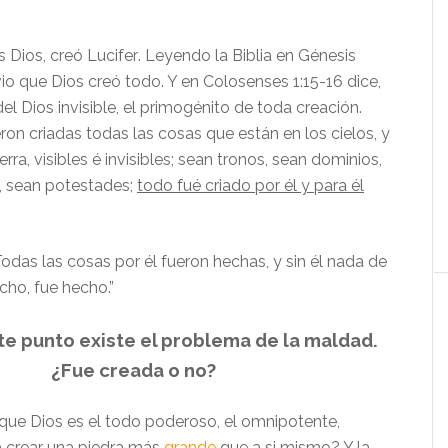
s Dios, creó
Lucifer
. Leyendo la Biblia en Génesis
vio que Dios creó todo. Y en Colosenses 1:
15-
16 dice,
el Dios invisible, el primogénito de toda creación.
ron criadas todas las cosas que están en los cielos, y
erra, visibles é invisibles; sean tronos, sean dominios,
, sean potestades;
todo fué criado por él y para él
odas las cosas por él fueron hechas, y sin él nada de
cho, fue hecho.”
te punto existe el problema de la maldad.
¿Fue creada o no?
 que Dios es
el
todo poderoso,
el
omnipotente
,
 crear una piedra más
grande
que a
si mismo? Y la