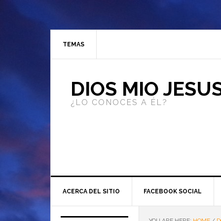
TEMAS
DIOS MIO JESU
¿LO CONOCES A ÉL?
ACERCA DEL SITIO
FACEBOOK SOCIAL
YOU ARE HERE:
HOME
/
D