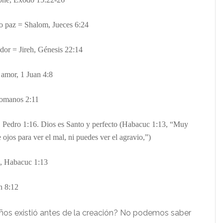
o paz = Shalom, Jueces 6:24
edor = Jireh,
Génesis
22:14
 amor, 1 Juan 4:8
Romanos 2:11
1 Pedro 1:16. Dios es Santo y perfecto
(
Habacuc 1:13, “Muy
 ojos para ver el mal, ni puedes ver el agravio,”)
o, Haba
cuc
1:
13
an 8:12
ños existió antes de la creación? No podemos saber