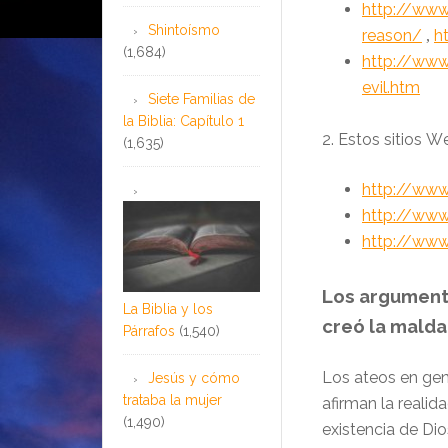
http://www
Shintoísmo
reason/
h
,
(1,684)
http://www
evil.htm
Siete Familias de
la Biblia: Capítulo 1
2.
Estos sitios
W
(1,635)
http://www
http://www
http://ww
Los argument
La Biblia y los
creó la malda
Párrafos
(1,540)
Los ateos en gen
Jesús y cómo
trataba la mujer
afirman la realid
(1,490)
existencia de Dio