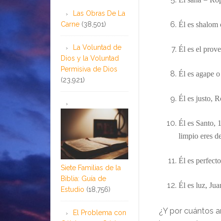
Las Obras De La
Carne
(38,501)
Él es shalom 
La Voluntad de
Él es el prov
Dios y la Voluntad
Permisiva de Dios
Él es agape o
(23,921)
Él es justo, 
Él es Santo, 
limpio eres de
Él es perfect
Siete Familias de la
Biblia: Guía de
Él es luz, Ju
Estudio
(18,756)
¿
Y
por cuántos a
El Problema con