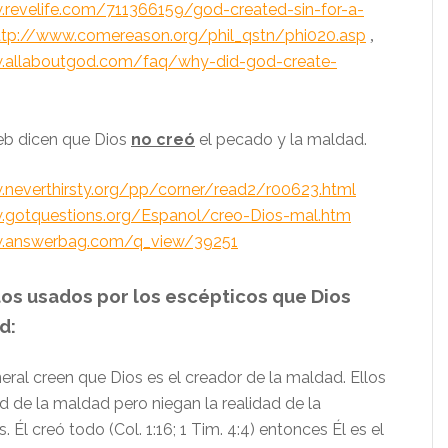
.revelife.com/711366159/god-created-sin-for-a-
ttp://www.comereason.org/phil_qstn/phi020.asp
,
.allaboutgod.com/faq/why-did-god-create-
eb dicen que Dios
no creó
el pecado y la maldad.
.neverthirsty.org/pp/corner/read2/r00623.html
.gotquestions.org/Espanol/creo-Dios-mal.htm
w.answerbag.com/q_view/39251
os usados por los escépticos que Dios
d:
eral creen que Dios es el creador de la maldad. Ellos
ad de la maldad pero niegan la realidad de la
s. Él creó todo
(Col. 1:16; 1 Tim. 4:4)
entonces Él es el