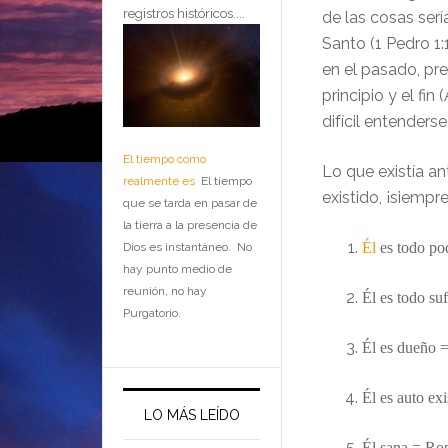
registros históricos....
de las cosas serí
Santo (
1 Pedro 1
en el pasado, pre
principio
y
el
fin (
difícil entenderse
El tiempo como
Lo que existía a
realmente es
El tiempo
existido, ¡siempre
que se tarda en pasar de
la tierra a la presencia de
Él
es todo p
Dios es instantáneo. No
hay punto medio de
reunión, no hay
Él es
todo su
Purgatorio.
Él es due
ño
=
Él es auto ex
LO MÁS LEÍDO
Él sana = Ro