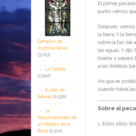
El primer pecado 
punto vemos que S
Después, vemos 
la tierra. Y la ti
Ejemplos de
sobre la faz del 
doctrinas falsas
las aguas. Y dijo 
(3,013)
buena; y separó Di
a las tinieblas l
La Cabaña
(2,940)
Así que es posibl
cuando había las 
El plan de
Satanás
(2,536)
Sobre
al peca
La
Responsabilidad de
1. Estos sitios
W
un Maestro de la
Biblia
(2,100)