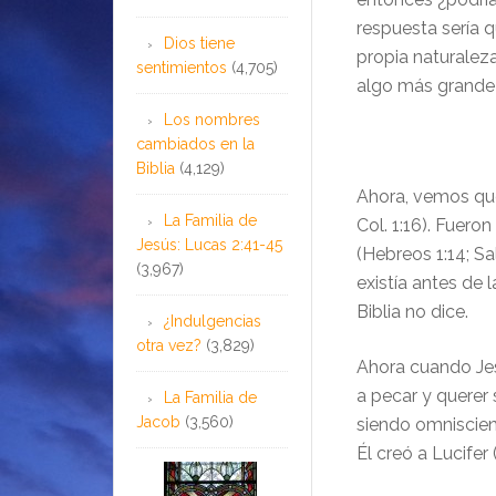
respuesta sería q
Dios tiene
propia naturalez
sentimientos
(4,705)
algo más grand
Los nombres
…
cambiados en la
Biblia
(4,129)
Ahora, vemos que
La Familia de
Col. 1:16). Fuero
Jesús: Lucas 2:41-45
(Hebreos 1:14; S
(3,967)
existía antes de
Biblia no dice.
¿Indulgencias
otra vez?
(3,829)
Ahora cuando Jesú
a pecar
y
querer
La Familia de
Jacob
(3,560)
siendo omniscien
Él creó a Lucifer