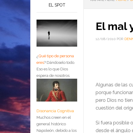
EL SPOT
El mal 
12/08/2010
POR
DENN
¿
Qué tipo de persona
eres
?
Dándoselo todo.
Eso es lo que Dios
espera de nosotros.
Algunas de las cu
porque funciona
pero Dios no tien
cuestión del ori
Disonancia Cognitiva
Muchos creen en el
Si fuera posible 
general histórico
desde el ángulo 
Napoleón, debido a los