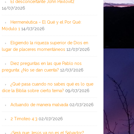
El desconcertante John Pavlovitz
14/07/2026
Hermenéutica – El Qué y el Por Qué:
Módulo 1
14/07/2026
Eligiendo la riqueza superior de Dios en
lugar de placeres momentáneos
12/07/2026
Diez preguntas en las que Pablo nos
pregunta: ¿No se dan cuenta?
12/07/2026
¿Qué pasa cuando no sabes qué es lo que
dice la Biblia sobre cierto tema?
09/07/2026
Actuando de manera malvada
02/07/2026
2 Timoteo 4:3
02/07/2026
¿Será que Jesús ya no es el Salvador?