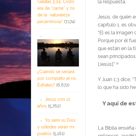
la respuesta.
Gálatas 5:24: Cristo
era de “carne” y no
de la ¨naturaleza
Jesús, de quién e
pecaminosa”
(7,174)
capítulo 1, es ob
“
El es la imagen d
Porque por él fue
que están en la ti
sean principados
[Jesús
].”
(1)
¿Cuándo se secará
por completo el río
Y Juan 1:
3 dice, “
T
Éufrates?
(6,672)
lo que ha sido he
Jesús con 12
Y aquí de es
años
(5,762)
Yo seré su Dios
y ustedes serán mi
La Biblia enseña
pueblo
(5,161)
entonces ¿podría