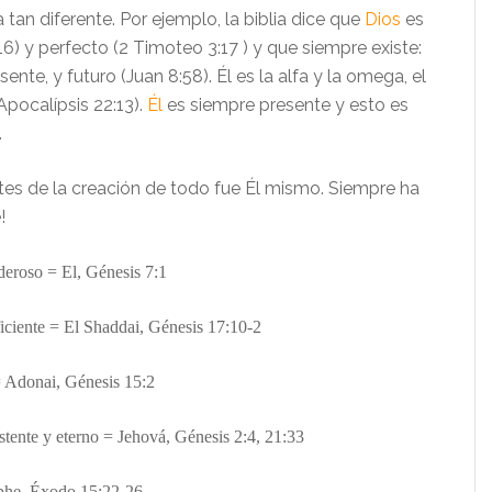
a tan diferente. Por ejemplo, la biblia dice que
Dios
es
:16)
y perfecto (2 Timoteo 3:
17
) y que siempre existe:
sente, y futuro (Juan 8:58). É
l es la
alfa
y la omega,
el
Apocalípsis
22:13).
Él
es siempre presente y esto es
.
ntes de la creación de todo fue Él mismo. Siempre ha
!
oderoso
= El,
Génesis
7:1
ficiente
= El Shaddai,
Génesis
17:10-2
 Adonai,
Génesis
15:2
istente y eterno = Jehov
á, Génesis 2:
4, 21:33
phe,
É
xodo 15:22-26