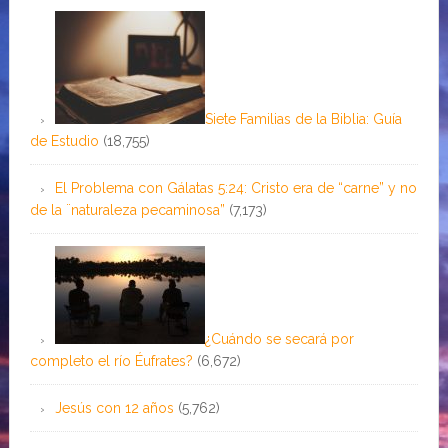
Siete Familias de la Biblia: Guía
de Estudio
(18,755)
El Problema con Gálatas 5:24: Cristo era de “carne” y no
de la ¨naturaleza pecaminosa”
(7,173)
¿Cuándo se secará por
completo el río Éufrates?
(6,672)
Jesús con 12 años
(5,762)