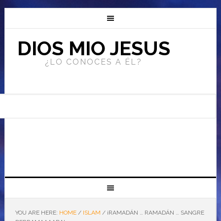
DIOS MIO JESUS
¿LO CONOCES A ÉL?
YOU ARE HERE:
HOME
/
ISLAM
/
¡RAMADÁN … RAMADÁN … SANGRE