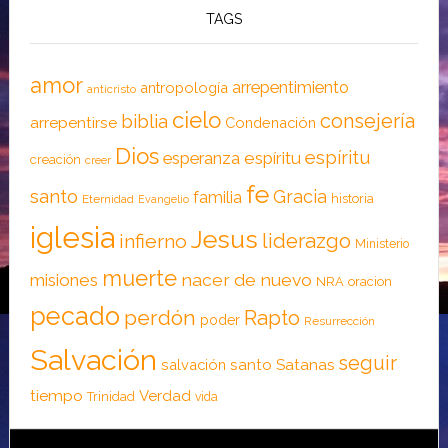
TAGS
amor
arrepentimiento
antropología
anticristo
cielo
consejería
biblia
arrepentirse
Condenación
Dios
espíritu
esperanza
espíritu
creación
creer
fe
santo
Gracia
familia
historia
Eternidad
Evangelio
iglesia
Jesus
liderazgo
infierno
Ministerio
muerte
nacer de nuevo
misiones
NRA
oracion
pecado
perdón
Rapto
poder
Resurrección
Salvación
seguir
santo
Satanas
salvación
tiempo
Verdad
Trinidad
vida