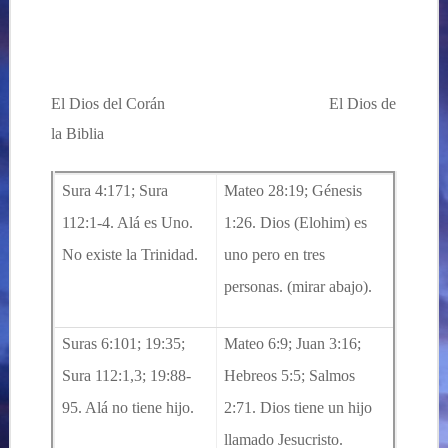
…
El Dios del Corán
…………………………
El Dios de
la Biblia
Sura 4:171; Sura
Mateo 28:19; Génesis
112:1-4.
Alá es Uno.
1:26. Dios (Elohim) es
No existe la Trinidad.
uno pero en tres
personas. (mirar abajo).
Suras 6:101; 19:35;
Mateo 6:9; Juan 3:16;
Sura 112:1,3; 19:88-
Hebreos 5:5; Salmos
95. Alá no tiene hijo.
2:71. Dios tiene un hijo
llamado Jesucristo.