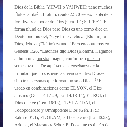
Dios de la Biblia (YHWH o YAHWEH) tiene muchos
títulos también: Elohim, usado 2.570 veces, habla de la
fortaleza y el poder de Dios (Gen. 1:1; Sal. 19:1). Es la
forma plural de Dios pero Dios es uno como dice en
Deuteronomio 6:4, “Oye Israel: Jehová (Elohim) tu
Dios, Jehová (Elohim) es uno.” Pero encontramos en
Genesis 1:26, “Entonces dijo Dios (Elohim),
Hagamos
al hombre a
nuestra
imagen, conforme a
nuestra
semejanza…”
De aquí venía la enseñanza de la
Trinidad que no sostiene la creencia en tres Dioses,
(1)
sino tres personas que forman un solo Dios.
El,
usado en combinaciones como EL YON, el Dios
altísimo (Gén. 14:17-29; Isa. 14:13-14); EL ROI, el
Dios que ve (Gén. 16:13), EL SHADDAI, el
Todopoderoso y Omnipotente Dios (Gén. 17:1;
Salmos 91:1), EL OLAM, el Dios eterno (Isa. 40:28);
Adonai, el Maestro y Señor. El Dios que es dueño de