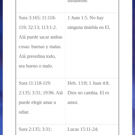
inmanente.
Sura 3:165; 11:118-
1 Juan 1:5. No hay
119; 32:13; 113:1-2.
ninguna tiniebla en El.
Alá puede sacar ambas
cosas: buenas y malas.
Alá preordina todo,
sea bueno o malo.
Sura 11:118-119:
Heb. 13:8; 1 Juan 4:8.
2:135; 3:31; 19:96.
Alá
Dios no cambia. El es
puede elegir amar u
amor.
odiar.
Sura 2:135; 3:31;
Lucas 15:11-24;