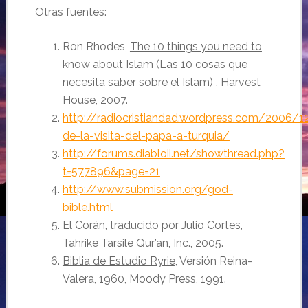
Otras fuentes:
Ron Rhodes,
The 10 things you need to
know about Islam
(
Las 10 cosas que
necesita saber sobre el Islam
) , Harvest
House, 2007.
http://radiocristiandad.wordpress.com/2006/1
de-la-visita-del-papa-a-turquia/
http://forums.diabloii.net/showthread.php?
t=577896&page=21
http://www.submission.org/god-
bible.html
El Corán
, traducido por Julio Cortes,
Tahrike Tarsile Qur’an, Inc., 2005.
Biblia de Estudio Ryrie
, Versión Reina-
Valera, 1960, Moody Press, 1991.