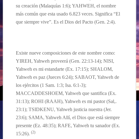
su creación (Malaquías 1:6); YAHWEH, el nombre
más común que esta usado 6.823 veces. Significa “El
que siempre vive”. Es el Dios del Pacto (Gen. 2:4).
Existe nueve composiciones de este nombre como:
YIREH, Yahweh proveerá (Gen. 22:13-14); NISI,
Yahweh es mi estandarte (Ex. 17:15); SHALOM,
Yahweh es paz (Jueces 6:24); SABAOT, Yahweh de
los ejércitos (1 Sam. 1:3; Isa. 6:1-3);
MACCADDESHOEM, Yahweh que santifica (Ex.
31:13); ROHI (RAAH), Yahweh es mi pastor (Sal,.
23:1); TSIDKENU, Yahweh justicia nuestra (Jer.
23:6); SAMA, Yahweh Allí, el Dios que está siempre
presente (Ez. 48:35); RAFE, Yahweh tu sanador (Ex.
(2)
15:26).