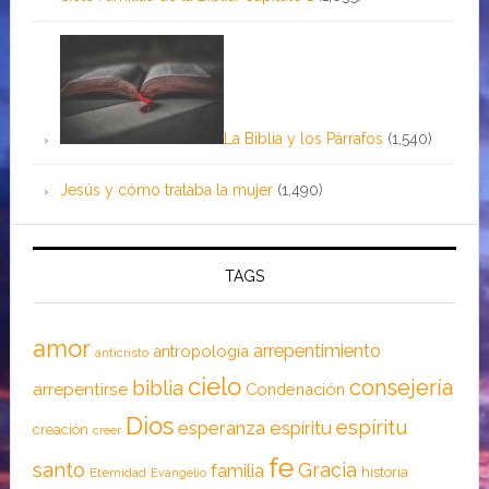
La Biblia y los Párrafos
(1,540)
Jesús y cómo trataba la mujer
(1,490)
TAGS
amor
arrepentimiento
antropología
anticristo
cielo
consejería
biblia
arrepentirse
Condenación
Dios
espíritu
esperanza
espíritu
creación
creer
fe
santo
Gracia
familia
historia
Eternidad
Evangelio