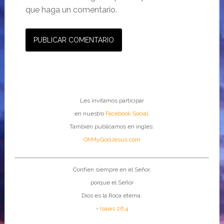
que haga un comentario.
Les invitamos participar
en nuestro
Facebook Social
.
También publicamos en inglés:
OhMyGodJesus.com
Confíen siempre en el Señor,
porque el Señor
Dios es la Roca eterna.
-
Isaías 26:4