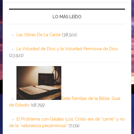
LO MÁS LEÍDO
Las Obras De La Carne
(38,501)
La Voluntad de Dios y la Voluntad Permisiva de Dios
(23,921)
Siete Familias de la Biblia: Guía
de Estudio
(18,755)
El Problema con Gálatas 5:24: Cristo era de “carne” y no
de la ¨naturaleza pecaminosa”
(7,174)