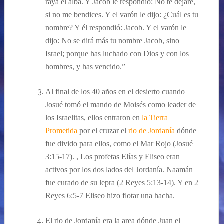
raya el alba. Y Jacob le respondió: No te dejaré,
si no me bendices. Y el varón le dijo: ¿Cuál es tu
nombre? Y él respondió: Jacob. Y el varón le
dijo: No se dirá más tu nombre Jacob, sino
Israel; porque has luchado con Dios y con los
hombres, y has vencido.”
Al final de
los 40 años
en el desierto cuando
Josu
é
tom
ó el mando de Moisés como leader de
los Israelitas, ellos entraron en
la Tierra
Prometida
por el cruzar el
rio de Jordanía
dónde
fue divido para ellos, como el Mar Rojo
(Josu
é
3:15-17).
,
Los profetas Elías y Eliseo eran
activos por los dos lados del Jordanía. Naamán
fue curado de su lepra
(2 Reyes 5:13-14). Y en 2
Reyes 6:5-7 Eliseo hizo flotar una hacha.
El rio de Jordan
ía
era la area dónde Juan el