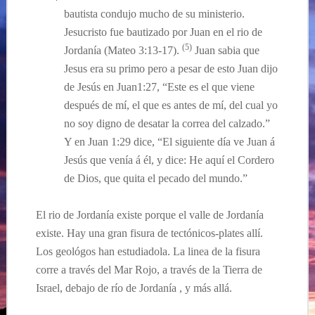
bautista condujo mucho de su ministerio.
Jesucristo fue bautizado por Juan en el rio de
(5)
Jordanía
(Mateo 3:13-17).
Juan sabia que
Jesus era su primo pero a pesar de esto Juan dijo
de
Jesús
en Juan1:27, “
Este es el que viene
después de mí, el que es antes de mí, del cual yo
no soy digno de desatar la correa del calzado.”
Y
en
Juan 1:29 dice, “
El siguiente día ve Juan á
Jesús que venía á él, y dice: He aquí el Cordero
de Dios, que quita el pecado del mundo.”
El rio de Jordan
ía
existe porque el
v
alle de Jordan
ía
existe. H
ay
un
a
gran
fisura de tectónicos
-plates
allí
.
Los geológos han estudiadola
.
La linea de la fisura
corre a través del Mar Rojo, a través de la Tierra de
Israel, debajo de río de Jordanía , y más allá.