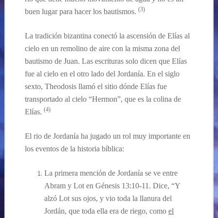
(
3
)
buen lugar para hacer los bautismos.
La tradición bizantina conectó la ascensión de Elías al
cielo en un remolino de aire con la misma zona del
bautismo de Juan. Las escrituras solo dicen que Elías
fue al cielo en el otro lado del Jordanía. En el siglo
sexto, Theodosis llamó el sitio dónde Elías fue
transportado al cielo “
Hermon”, que es la colina de
(4)
Elías
.
El rio de Jordanía
h
a jugado un
rol muy
importante en
los eventos de la historia bíblica:
La primera
mención
de Jordan
ía
se ve en
tre
Abram y Lot en
Génesis
13:10-11. Dice, “Y
alzó Lot sus ojos, y vio toda la llanura del
Jordán, que toda ella era de riego, como
el