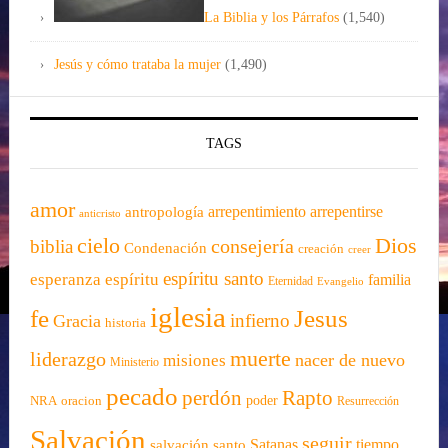
La Biblia y los Párrafos
(1,540)
Jesús y cómo trataba la mujer
(1,490)
TAGS
amor
arrepentimiento
arrepentirse
antropología
anticristo
cielo
Dios
consejería
biblia
Condenación
creación
creer
espíritu santo
esperanza
espíritu
familia
Eternidad
Evangelio
iglesia
fe
Jesus
infierno
Gracia
historia
muerte
liderazgo
nacer de nuevo
misiones
Ministerio
pecado
perdón
Rapto
oracion
poder
NRA
Resurrección
Salvación
seguir
santo
Satanas
tiempo
salvación