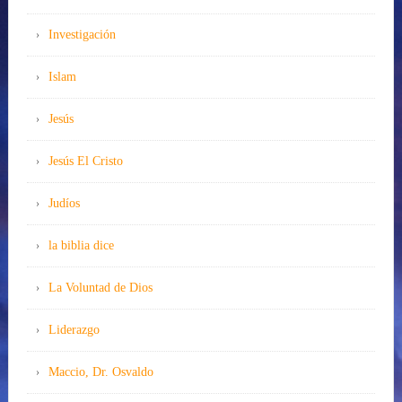
Investigación
Islam
Jesús
Jesús El Cristo
Judíos
la biblia dice
La Voluntad de Dios
Liderazgo
Maccio, Dr. Osvaldo