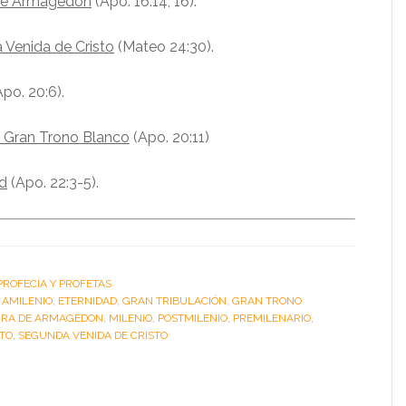
de Armagedon
(Apo. 16:14, 16).
 Venida de Cristo
(Mateo 24:30).
po. 20:6).
el Gran Trono Blanco
(Apo. 20:11)
ad
(Apo. 22:3-5).
PROFECÍA Y PROFETAS
:
AMILENIO
,
ETERNIDAD
,
GRAN TRIBULACIÓN
,
GRAN TRONO
RA DE ARMAGEDON
,
MILENIO
,
POSTMILENIO
,
PREMILENARIO
,
TO
,
SEGUNDA VENIDA DE CRISTO