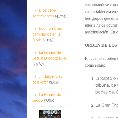
encontrándose con el
Dios tiene
cual establecerá en 
sentimientos
(4,704)
tres grupos que dif
iglesia ha de ocurrir
Los nombres
postribulación. En 
cambiados en la
Biblia
(4,129)
ORDEN DE LOS
La Familia de
Jesús: Lucas 2:41-45
En cuanto al orden 
(3,967)
como sigue:
¿Indulgencias
El Rapto o 
otra vez?
(3,829)
tribunal de 
bodas del 
La Familia de
Jacob
(3,560)
La Gran Tri