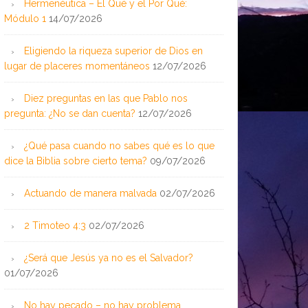
Hermenéutica – El Qué y el Por Qué:
Módulo 1
14/07/2026
Eligiendo la riqueza superior de Dios en
lugar de placeres momentáneos
12/07/2026
Diez preguntas en las que Pablo nos
pregunta: ¿No se dan cuenta?
12/07/2026
¿Qué pasa cuando no sabes qué es lo que
dice la Biblia sobre cierto tema?
09/07/2026
Actuando de manera malvada
02/07/2026
2 Timoteo 4:3
02/07/2026
¿Será que Jesús ya no es el Salvador?
01/07/2026
No hay pecado – no hay problema