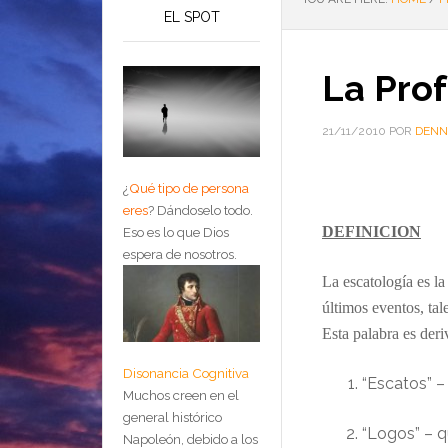
EL SPOT
La Prof
21/11/2010
POR
DENN
¿
Qué tipo de persona
eres
?
Dándoselo todo.
DEFINICION
Eso es lo que Dios
espera de nosotros.
La escatología es la 
últimos eventos, tal
Esta palabra es deri
Disonancia Cognitiva
“Escatos” – 
Muchos creen en el
general histórico
“Logos” – qu
Napoleón, debido a los