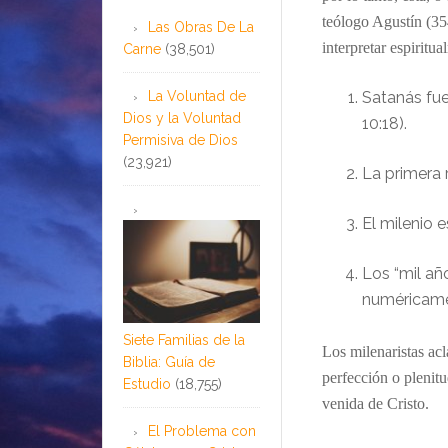
teólogo Agustín (35
Las Obras De La
interpretar espiritu
Carne
(38,501)
La Voluntad de
Satanás fue
Dios y la Voluntad
10:18).
Permisiva de Dios
(23,921)
La primera 
El milenio e
Los “mil añ
numéricamen
Siete Familias de la
Los milenaristas acl
Biblia: Guía de
perfección o plenit
Estudio
(18,755)
venida de Cristo.
El Problema con