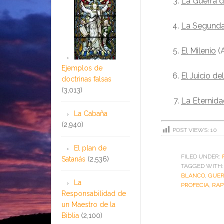
La Guerra 
La Segunda
El Milenio
(A
Ejemplos de
El Juicio d
doctrinas falsas
(3,013)
La Eternid
La Cabaña
(2,940)
POST VIEWS:
10
El plan de
FILED UNDER:
Satanás
(2,536)
TAGGED WITH
BLANCO
,
GUER
La
PROFECIA
,
RAP
Responsabilidad de
un Maestro de la
Biblia
(2,100)