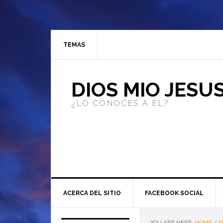
TEMAS
DIOS MIO JESU
¿LO CONOCES A ÉL?
ACERCA DEL SITIO
FACEBOOK SOCIAL
YOU ARE HERE:
HOME
/
P