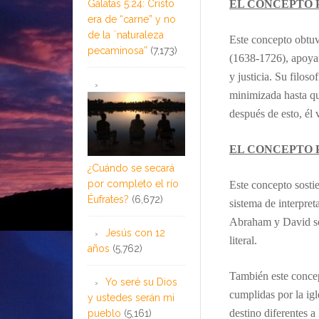
Gálatas 5:24: Cristo
EL CONCEPTO 
era de “carne” y no
de la ¨naturaleza
Este concepto obtuv
pecaminosa”
(7,173)
(1638-1726), apoyan
y justicia. Su filos
minimizada hasta que
después de esto, él 
EL CONCEPTO 
¿Cuándo se secará
por completo el río
Este concepto sostie
Éufrates?
(6,672)
sistema de interpret
Abraham y David so
Jesús con 12
literal.
años
(5,762)
También este concep
Yo seré su Dios
cumplidas por la igl
y ustedes serán mi
destino diferentes a 
pueblo
(5,161)