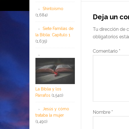
Shintoísmo
(1,684)
Deja un c
Siete Familias de
Tu dirección de c
la Biblia: Capítulo 1
obligatorios es
(1,635)
Comentario
*
La Biblia y los
Párrafos
(1,540)
Jesús y cómo
Nombre
*
trataba la mujer
(1,490)