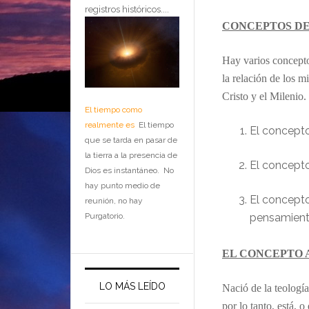
registros históricos....
CONCEPTOS DE
Hay varios concepto
la relación de los 
Cristo y el Milenio.
El tiempo como
realmente es
El tiempo
El concepto
que se tarda en pasar de
la tierra a la presencia de
El concepto
Dios es instantáneo. No
hay punto medio de
El concepto
reunión, no hay
Purgatorio.
pensamiento
EL CONCEPTO 
LO MÁS LEÍDO
Nació de la teología
por lo tanto, está, o