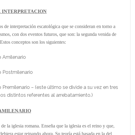
 INTERPRETACION
s de interpretación escatológica que se consideran en torno a
mismos, con dos eventos futuros, que son: la segunda venida de
 Estos conceptos son los siguientes:
 Amilenario
 Postmilenario
 Premilenario – (este último se divide a su vez en tres
s distintos referentes al arrebatamiento.)
AMILENARIO
 de la iglesia romana. Enseña que la iglesia es el reino y que,
 debiera estar reinando ahora. Su teoría está basada en la del