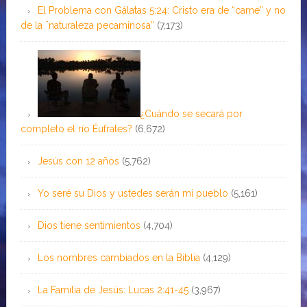
El Problema con Gálatas 5:24: Cristo era de “carne” y no
de la ¨naturaleza pecaminosa”
(7,173)
¿Cuándo se secará por
completo el río Éufrates?
(6,672)
Jesús con 12 años
(5,762)
Yo seré su Dios y ustedes serán mi pueblo
(5,161)
Dios tiene sentimientos
(4,704)
Los nombres cambiados en la Biblia
(4,129)
La Familia de Jesús: Lucas 2:41-45
(3,967)