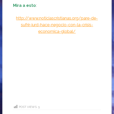
Mira a esto
:
http://www.noticiascristianas.org/pare-de-
sufrir-iurd-hace-negocio-con-la-crisis-
economica-global/
POST VIEWS:
5