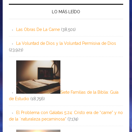
LO MÁS LEÍDO
Las Obras De La Carne
(38,501)
La Voluntad de Dios y la Voluntad Permisiva de Dios
(23,921)
Siete Familias de la Biblia: Guía
de Estudio
(18,756)
El Problema con Gálatas 5:24: Cristo era de “carne” y no
de la ¨naturaleza pecaminosa”
(7,174)