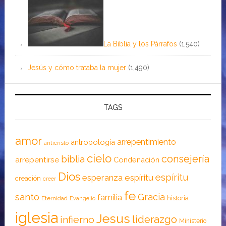
La Biblia y los Párrafos
(1,540)
Jesús y cómo trataba la mujer
(1,490)
TAGS
amor
arrepentimiento
antropología
anticristo
cielo
consejería
biblia
arrepentirse
Condenación
Dios
espíritu
esperanza
espíritu
creación
creer
fe
santo
Gracia
familia
historia
Eternidad
Evangelio
iglesia
Jesus
liderazgo
infierno
Ministerio