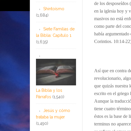
de los desposeídos 
Shintoísmo
en la iglesia hoy y 
(1,684)
masivos no está enf
como parte del cono
Siete Familias de
había argumentado en
la Biblia: Capítulo 1
Corintios. 10:14-22)
(1,635)
…
Así que en contra d
revolucionario, algo
que quizás nuestra 
La Biblia y los
escrito en el grieg
Párrafos
(1,540)
Aunque la traducción
tiene cuatro términ
Jesús y cómo
éstos es la base de 
trataba la mujer
(1,490)
terminus no aparece