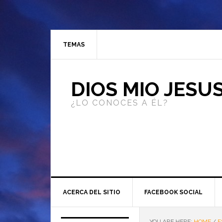
TEMAS
DIOS MIO JESU
¿LO CONOCES A ÉL?
ACERCA DEL SITIO
FACEBOOK SOCIAL
YOU ARE HERE:
HOME
/
E