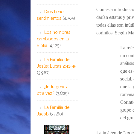
Con esta introducció
Dios tiene
darían estatus y pri
sentimientos
(4,705)
todas ellas son inút
Los nombres
corintios. Según Ma
cambiados en la
Biblia
(4,129)
La refe
un conf
La Familia de
análisi
Jesús: Lucas 2:41-45
que es 
(3,967)
social,
que la 
¿Indulgencias
otra vez?
(3,829)
romana.
Corinti
La Familia de
grupo q
Jacob
(3,560)
del gru
La imágen de “
un m