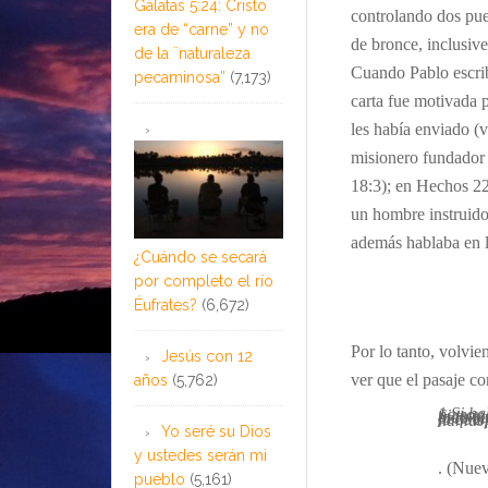
Gálatas 5:24: Cristo
controlando dos puer
era de “carne” y no
de bronce, inclusiv
de la ¨naturaleza
Cuando Pablo escrib
pecaminosa”
(7,173)
carta fue motivada po
les había enviado (
misionero fundador 
18:3); en Hechos 2
un hombre instruido
además hablaba en l
¿Cuándo se secará
por completo el río
…
Éufrates?
(6,672)
Por lo tanto, volvien
Jesús con 12
ver que el pasaje co
años
(5,762)
1 Si hablo en lenguas humanas y angelicales, pero no tengo amor, no 
Yo seré su Dios
y ustedes serán mi
. (Nuev
pueblo
(5,161)