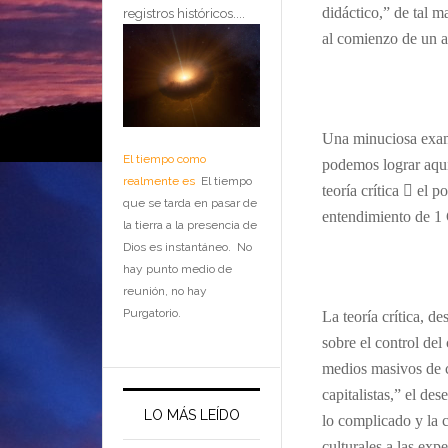
didáctico,” de tal 
registros históricos....
al comienzo de un a
…
Una minuciosa exami
El tiempo como
podemos lograr aquí
realmente es
El tiempo
teoría crítica

el po
que se tarda en pasar de
entendimiento de 1 
la tierra a la presencia de
Dios es instantáneo. No
…
hay punto medio de
reunión, no hay
Purgatorio.
La teoría crítica, de
sobre el control del 
medios masivos de 
capitalistas,” el de
LO MÁS LEÍDO
lo complicado y la c
culturales a las exp