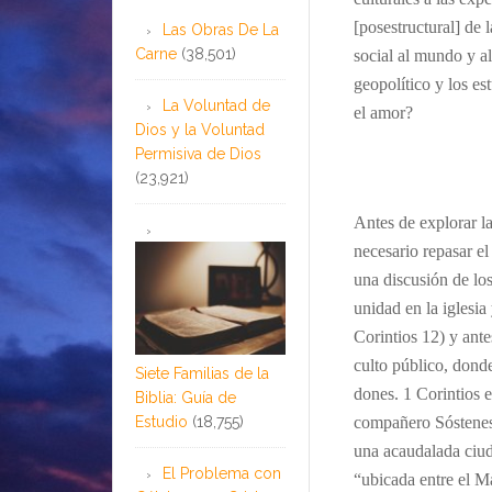
[posestructural] de 
Las Obras De La
Carne
(38,501)
social al mundo y al
geopolítico y los es
La Voluntad de
el amor?
Dios y la Voluntad
Permisiva de Dios
…
(23,921)
Antes de explorar la
necesario repasar el
una discusión de los
unidad en la iglesia
Corintios 12) y ante
culto público, dond
Siete Familias de la
dones. 1 Corintios e
Biblia: Guía de
Estudio
(18,755)
compañero Sóstenes (
una acaudalada ciud
El Problema con
“ubicada entre el M