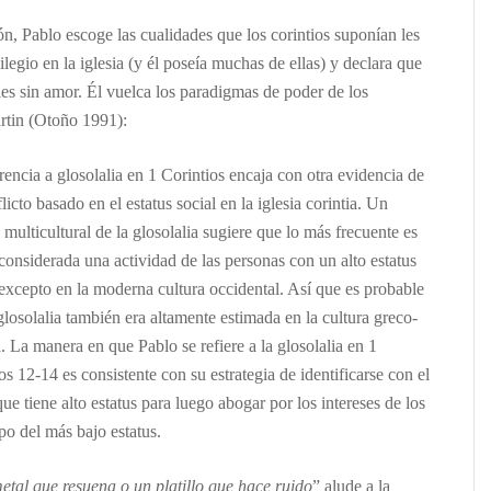
n, Pablo escoge las cualidades que los corintios suponían les
vilegio en la iglesia (y él poseía muchas de ellas) y declara que
iles sin amor. Él vuelca los paradigmas de poder de los
rtin (Otoño 1991):
rencia a glosolalia en 1 Corintios encaja con otra evidencia de
licto basado en el estatus social en la iglesia corintia. Un
s multicultural de la glosolalia sugiere que lo más frecuente es
considerada una actividad de las personas con un alto estatus
 excepto en la moderna cultura occidental. Así que es probable
glosolalia también era altamente estimada en la cultura greco-
 La manera en que Pablo se refiere a la glosolalia en 1
os 12-14 es consistente con su estrategia de identificarse con el
ue tiene alto estatus para luego abogar por los intereses de los
po del más bajo estatus.
etal que resuena o un platillo que hace ruido
” alude a la