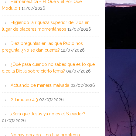
Hermenéutica – El Qué y el Por Qué:
Módulo 1
14/07/2026
Eligiendo la riqueza superior de Dios en
lugar de placeres momentáneos
12/07/2026
Diez preguntas en las que Pablo nos
pregunta: ¿No se dan cuenta?
12/07/2026
¿Qué pasa cuando no sabes qué es lo que
dice la Biblia sobre cierto tema?
09/07/2026
Actuando de manera malvada
02/07/2026
2 Timoteo 4:3
02/07/2026
¿Será que Jesús ya no es el Salvador?
01/07/2026
No hay pecado – no hay problema