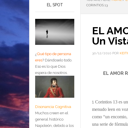
EL SPOT
CORINTIOS 13
EL AM
Un Vist
30/12/2010
POR
KEIT
¿
Qué tipo de persona
eres
?
Dándoselo todo.
Eso es lo que Dios
espera de nosotros.
EL AMOR RE
1
Corintios 13 es un
Disonancia Cognitiva
menudo leen en voz a
Muchos creen en el
como “un encomio, u
general histórico
una serie de fórmula
Napoleón, debido a los