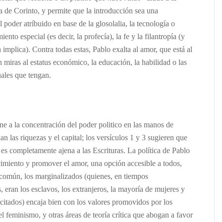
a de Corinto, y permite que la introducción sea una
l poder atríbuido en base de la glosolalia, la tecnología o
iento especial (es decir, la profecía), la fe y la filantropía (y
a implica). Contra todas estas, Pablo exalta al amor, que está al
n miras al estatus económico, la educación, la habilidad o las
uales que tengan.
e a la concentración del poder politico en las manos de
an las riquezas y el capital; los versículos 1 y 3 sugieren que
es completamente ajena a las Escrituras. La política de Pablo
imiento y promover el amor, una opción accesible a todos,
e común, los marginalizados (quienes, en tiempos
 eran los esclavos, los extranjeros, la mayoría de mujeres y
acitados) encaja bien con los valores promovidos por los
 el feminismo, y otras áreas de teoría crítica que abogan a favor