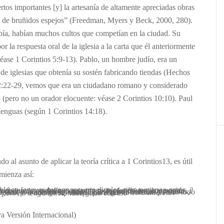
tos importantes [y] la artesanía de altamente apreciadas obras
e de bruñidos espejos” (Freedman, Myers y Beck, 2000, 280).
ía, habían muchos cultos que competían en la ciudad. Su
r la respuesta oral de la iglesia a la carta que él anteriormente
véase 1 Corintios 5:9-13). Pablo, un hombre judío, era un
de iglesias que obtenía su sostén fabricando tiendas (Hechos
2:22-29, vemos que era un ciudadano romano y considerado
 (pero no un orador elocuente: véase 2 Corintios 10:10). Paul
enguas (según 1 Corintios 14:18).
do al asunto de aplicar la teoría crítica a 1 Corintios13, es útil
mienza así:
soy más que un metal que resuena o un platillo que hace ruido. 2 Si tengo el don de profecía y entiendo todos los misterios y poseo todo conocimiento, y si tengo una fe que logra trasladar montañas, pero me falta el amor, no soy nada. 3 Si reparto entre los pobres todo lo que poseo, y si entrego mi cuerpo para que lo consuman las llamas, pero no tengo amor, nada gano con eso
a Versión Internacional)