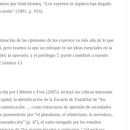
manera que Smit bromea, “Los expertos ni siquiera han llegado
cuerdo” (1991, p. 193).
nación de las opiniones de los expertos va más alla de lo que
, pero veamos lo que un enfoque en las ideas esenciales en la
der, la opresión, y el privilegio

puede contribuir a nuestro
Corintios 13.
scrita por Littleton y Foss (2005), incluye las críticas marxistas
capital, la identificación de la Escuela de Frankfurt de “los
comunicación … como estructuras de opresión de sociedades
seo posmoderno por “el pluralismo, el relativismo, lo novedoso,
ontradicción” (p. 47), el valor otorgado por los estudios
eriencias de “los marginalizados y ordinarios,” “el rechazo