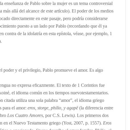
(la enseñanza de Pablo sobre la mujer es un tema controversial
va más allá del alcance de este artículo). El poder de los medios
ocado directamente en este pasaje, pero podría considerarse
cimiento puesto a un lado por Pablo (recordando que él ya
 contra de la idolatría en esta epístola, véase, por ejemplo, 1
.
el poder y el privilegio, Pablo promueve el amor. Es algo
lengua no expresa eficazmente. El texto de 1 Corintios fue
o koiné, el idioma común en los tiempos nuevotestamentarios.
 citada utiliza una sola palabra “amor”, el idioma griego
os para el amor:
eros,
storge,
philio, y
agapē
(la diferencia entre
libro
Los Cuatro Amores
, por C.S. Lewis
).
Los primeros dos
n en el Nuevo Testamento griego (Yost, 2007, p. 1557).
Eros