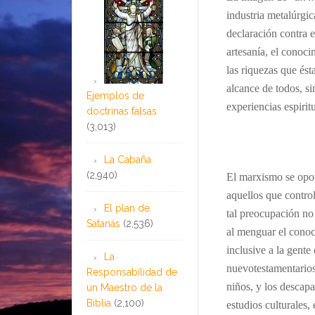
industria metalúrgic
declaración contra e
artesanía, el conocim
las riquezas que ést
alcance de todos, si
Ejemplos de
experiencias espirit
doctrinas falsas
(3,013)
…
La Cabaña
(2,940)
El marxismo se opon
aquellos que control
El plan de
tal preocupación no 
Satanás
(2,536)
al menguar el conoc
inclusive a la gent
La
nuevotestamentarios,
Responsabilidad de
niños, y los descap
un Maestro de la
Biblia
(2,100)
estudios culturales,