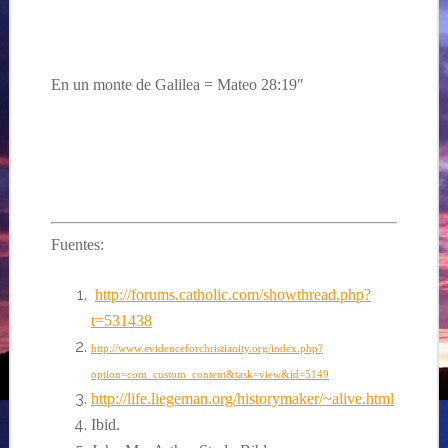
En un monte de Galilea = Mateo 28:19″
Fuentes:
http://forums.catholic.com/showthread.php?
t=531438
http://www.evidenceforchristianity.org/index.php?
option=com_custom_content&task=view&id=5149
http://life.liegeman.org/historymaker/~alive.html
Ibid.