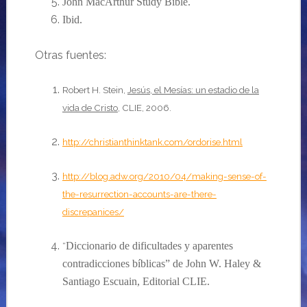
John MacArthur Study Bible.
Ibid.
Otras fuentes
:
Robert H. Stein,
Jes
ús, el Mesías:
un estadio de la
vida de Cristo
, CLIE, 2006.
http://christianthinktank.com/ordorise.html
http://blog.adw.org/2010/04/making-sense-of-
the-resurrection-accounts-are-there-
discrepanices/
Diccionario de dificultades y aparentes
“
contradicciones bíblicas” de John W. Haley &
Santiago Escuain, Editorial CLIE.