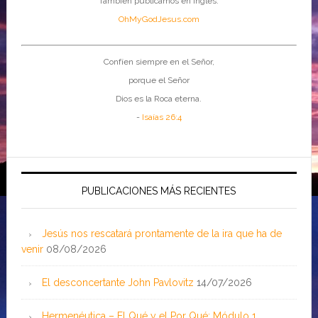
También publicamos en inglés:
OhMyGodJesus.com
Confíen siempre en el Señor,
porque el Señor
Dios es la Roca eterna.
-
Isaías 26:4
PUBLICACIONES MÁS RECIENTES
Jesús nos rescatará prontamente de la ira que ha de
venir
08/08/2026
El desconcertante John Pavlovitz
14/07/2026
Hermenéutica – El Qué y el Por Qué: Módulo 1