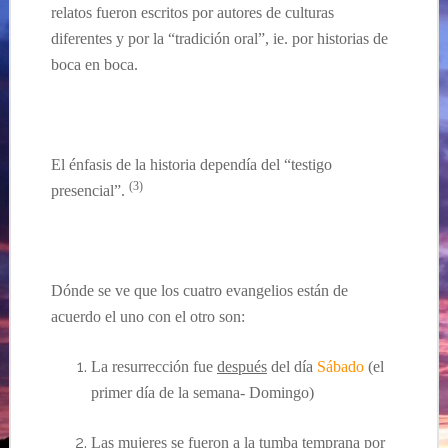
relatos fueron escritos por autores de culturas
diferentes y por la “tradición oral”,
ie.
por historias de
boca
en
boca.
El
énfasis
de la historia depend
ía
del “testigo
(3
)
presencial”.
D
ónde
se ve que
los
cuatro
evangelios están de
acuerdo el uno con el otro
son
:
La
resurrección
fue
después
del d
ía
Sábado
(el
primer
día
de la semana- Domingo)
Las mujeres se fueron a la tumba temprana por