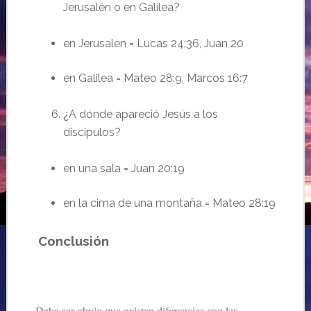
Jerusalén o en Galilea?
en Jerusalen = Lucas 24:36, Juan 20
e
n Galilea = Mateo 28:9, Marcos 16:7
¿A dónde apareció Jesús a los
discípulos?
en u
na sala
= Juan 20:19
en la
c
ima
de una monta
ña
= Mateo 28:19
Conclusión
…