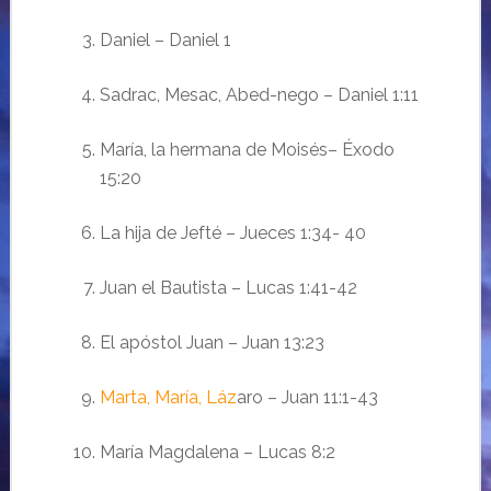
Daniel –
Daniel 1
Sadrac
, M
esac
, A
bed-nego
–
Daniel 1:
11
Mar
ía
, la hermana de
Moisés
–
É
xodo
15:20
La hija de Jeft
é –
Jueces
1:34- 40
Juan el Bautista –
Lucas 1:
41-42
El
apóstol
Juan – Juan 13:23
Marta, María, Láz
aro –
Juan 11:1-43
Mar
ía Magdalena –
Lucas 8:2