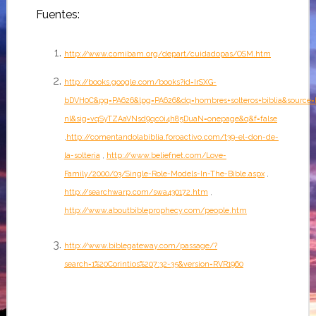
Fuentes:
http://www.comibam.org/depart/cuidadopas/OSM.htm
http://books.google.com/books?id=IrSXG-
bDVH0C&pg=PA626&lpg=PA626&dq=hombres+solteros+biblia&source=
nl&sig=vqSyTZAaVNsd9qc0i4h85DuaN=onepage&q&f=false
,
http://comentandolabiblia.foroactivo.com/t39-el-don-de-
la-solteria
,
http://www.beliefnet.com/Love-
Family/2000/03/Single-Role-Models-In-The-Bible.aspx
,
http://searchwarp.com/swa430172.htm
,
http://www.aboutbibleprophecy.com/people.htm
http://www.biblegateway.com/passage/?
search=1%20Corintios%207:32-35&version=RVR1960