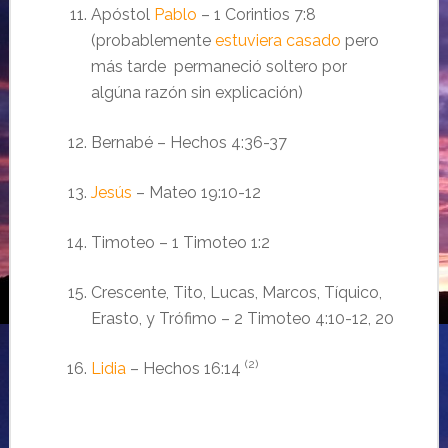
Apóstol
Pablo
– 1 Corintios 7:8
(probablemente
estuviera casado
pero
más tarde permaneció soltero por
algúna razón sin explicación)
Bernab
é –
Hechos 4:36-37
Jes
ús
–
Mateo 19:10-12
Timoteo – 1 Timoteo 1:2
Crescente, Tito, Lucas, Marcos, T
íquico,
Erasto, y Trófimo –
2 Timoteo 4:10-12, 20
(2)
Lidia
– Hechos 16:14