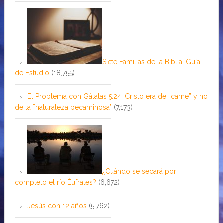
Siete Familias de la Biblia: Guía
de Estudio
(18,755)
El Problema con Gálatas 5:24: Cristo era de “carne” y no
de la ¨naturaleza pecaminosa”
(7,173)
¿Cuándo se secará por
completo el río Éufrates?
(6,672)
Jesús con 12 años
(5,762)