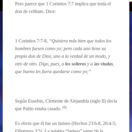
Pero parece que 1 Corintios 7:7
implica
que ten
ía el
don de celibato. Dice:
1 Corintios 7:7-8,
“Quisiera más bien que todos los
hombres fuesen como yo; pero cada uno tiene su
propio don de Dios, uno a la verdad de un modo, y
otro de otro. Digo, pues, a
los solteros
y a l
as viudas
,
que bueno les fuera quedarse como yo;”
Según Eusebio, Clemente de Alejandría (siglo II) decía
(6)
que Pablo estaba casado.
Es obvio que él fue un fariseo (
Hechos 23:6-8, 26:4-5;
Filipenses 3:5).
La palabra “
fariseo” viene de la