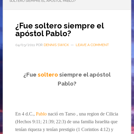
SOLTERO SIEMPRE EL APÓSTOL PABLO?
¿Fue soltero siempre el
apóstol Pablo?
04/03/2011
POR
DENNIS SWICK
LEAVE A COMMENT
¿Fue
soltero
siempre el apóstol
Pablo
?
En
4
d.C.,
Pablo
nació
en
Tarso , una region de Cilicia
(Hechos
9:11; 21:39; 22:3
) de una familia Israelita que
tenían riqueza y tenían prestigio
(1 Corintios 4:12) y