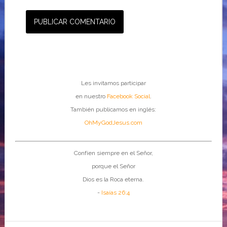
Les invitamos participar
en nuestro
Facebook Social
.
También publicamos en inglés:
OhMyGodJesus.com
Confíen siempre en el Señor,
porque el Señor
Dios es la Roca eterna.
-
Isaías 26:4