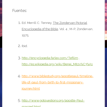
Fuentes:
Ed. Merrill C. Tenney,
The Zondervan Pictorial
Encuclopedia of the Bible
, Vol. 4 , M-P, Zondervan,
1975.
Ibid.
http://encyclopedia.farlex.com/Tefilim
,
http://es.wikipedia.org/wiki/Benei_Mitzv%C3%A1
http://www.biblestudy.org/apostlepaul/timeline-
life-of-paul-from-birth-to-first-missionary-
journey.html
http://www.gotquestions.org/apostle-Paul-
married.html