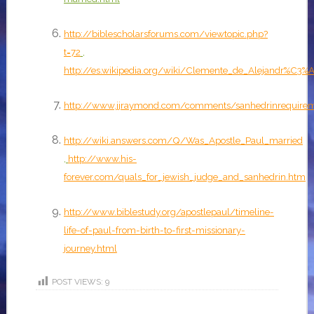
http://biblescholarsforums.com/viewtopic.php?
t=72
,
http://es.wikipedia.org/wiki/Clemente_de_Alejandr%C3%
http://www.jjraymond.com/comments/sanhedrinrequirem
http://wiki.answers.com/Q/Was_Apostle_Paul_married
,
http://www.his-
forever.com/quals_for_jewish_judge_and_sanhedrin.htm
http://www.biblestudy.org/apostlepaul/timeline-
life-of-paul-from-birth-to-first-missionary-
journey.html
POST VIEWS:
9