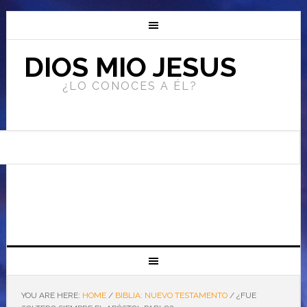
DIOS MIO JESUS
¿LO CONOCES A ÉL?
YOU ARE HERE:
HOME
/
BIBLIA: NUEVO TESTAMENTO
/
¿FUE