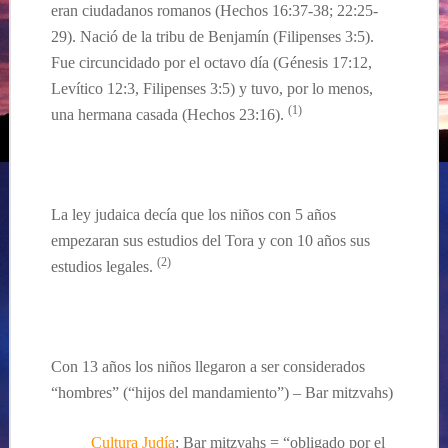
eran ciudadanos romanos (Hechos 16:37-38; 22:25-
29). N
ació de la tribu de Benjamín
(Filipenses 3:5
).
Fue circuncidado por el octavo día (Génesis 17:12,
Levítico 12:3, Filipenses 3:5) y tuvo, por lo menos,
(1)
una hermana
casada
(Hechos 23:16).
La ley judai
ca decía que los niños con 5 años
empezaran sus estudios del Tora y con 10 años sus
(2)
estudios legales.
Con 13 a
ños los niños llegaron a ser considerados
“
hombres” (“hijos del mandamiento”
)
– Bar mitzvahs)
Cultura Judía
: Bar mitzvahs = “obligado por el