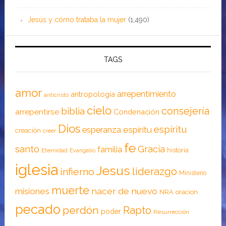
Jesús y cómo trataba la mujer
(1,490)
TAGS
amor
arrepentimiento
antropología
anticristo
cielo
consejería
biblia
arrepentirse
Condenación
Dios
espíritu
esperanza
espíritu
creación
creer
fe
santo
Gracia
familia
historia
Eternidad
Evangelio
iglesia
Jesus
liderazgo
infierno
Ministerio
muerte
nacer de nuevo
misiones
NRA
oracion
pecado
perdón
Rapto
poder
Resurrección