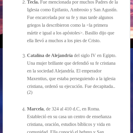
Tecla.
Fue mencionada por muchos Padres de la
Iglesia como Epifanio, Ambrosio y San Agust
ín.
Fue encarcelada por su fe y mas tarde algunos
griegos la describieron como la
<la primera
mártir e igual a los apóstoles
>. Basilio dijo que
ella llev
ó a muchos a los pies de Cristo.
Catalína de Alejandría
del siglo IV en Egipto.
Una mujer brillante que defendió su fe cristiana
en la sociedad Alejandría. El emperador
Maxentius, que estaba perseguiendo a la iglesia
cristiana, ordenó su ejecución.
Fue decapitada.
.
(
2
)
Marcela
, de 324 al 410 d.C, en Roma.
Estableció en su casa un centro de enseñanza
cristiana, oración, estudios bíblicos y vida en
comunidad. Ella conoció el hebreo y San