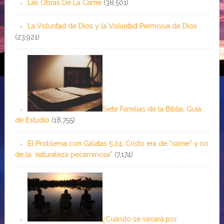
Las Obras De La Carne
(38,501)
La Voluntad de Dios y la Voluntad Permisiva de Dios
(23,921)
Siete Familias de la Biblia: Guía
de Estudio
(18,755)
El Problema con Gálatas 5:24: Cristo era de “carne” y no
de la ¨naturaleza pecaminosa”
(7,174)
¿Cuándo se secará por