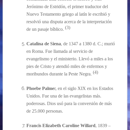
Jerónimo
de Estrid
ón, el primer traductor del
Nuevo Testamento griego al latín le escribió y
resolvió una disputa acerca de la interpretación
(
3
)
de un pasaje bíblico.
Catalina de Siena
, de 1347 a 1380 d. C.
; murió
en Roma.
Fue llamada al servicio de
evangelismo y el ministerio. Llev
ó a miles a los
pies de Cristo y atendió miles de enfermos y
(
4
)
moribundos durante la Peste Negra.
Phoebe Palme
r, en el siglo XIX en los Estados
Unidos. Fue una de las evangelistas más.
poderosas. Dios usó para la conversión de más
de 25.000 personas.
Francis
Elizabeth Caroline
Willard
,
1839 –