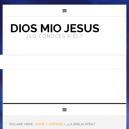
DIOS MIO JESUS
¿LO CONOCES A ÉL?
YOU ARE HERE:
HOME
/
ATEÍSMO
/
¿LA BIBLIA ATEA?