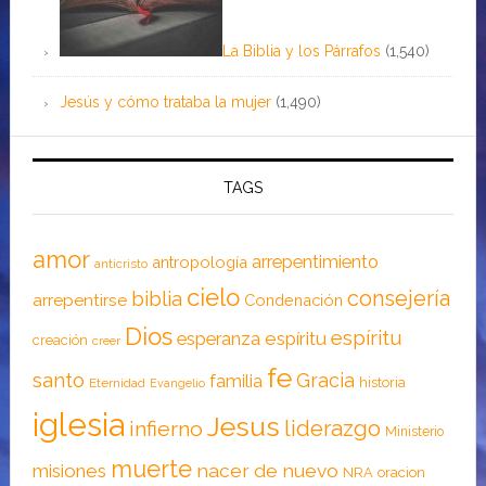
La Biblia y los Párrafos
(1,540)
Jesús y cómo trataba la mujer
(1,490)
TAGS
amor
arrepentimiento
antropología
anticristo
cielo
consejería
biblia
arrepentirse
Condenación
Dios
espíritu
esperanza
espíritu
creación
creer
fe
santo
Gracia
familia
historia
Eternidad
Evangelio
iglesia
Jesus
liderazgo
infierno
Ministerio
muerte
nacer de nuevo
misiones
NRA
oracion