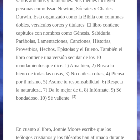
varios
artículos
y
tradiciones
. Sus fuentes incluyen
personas como Issac Newton,
Sócrates y
Charles
Darwin. Esta organizado como la Biblia con columnas
dobles, versículos cortos y titulares. El libro contiene
capítulos
con nombres como
Génesis, Sabiduría,
Parábolas, Lamentaciones, Canciones, Historias,
Proverbios, Hechos, Epístolas
y
el Bueno. También el
libro contiene una versión secular de los 10
mandamientos que dice:
1) Ama bien, 2)
B
usca
lo
bien
o
de
todas las cosas, 3)
N
o
dañes a
otras, 4)
P
iensa
por
tí mismo,
5)
Asume tu responsabilidad,
6)
Respeta
la naturaleza,
7)
Da lo mejor de ti,
8)
Infórmate,
9)
Sé
(
3
)
bondadoso,
10)
Sé valiente.
En cuanto al libro, Jonnie Moore escribe que los
te
ólogos cristianos y los filósofos han afirmado durante