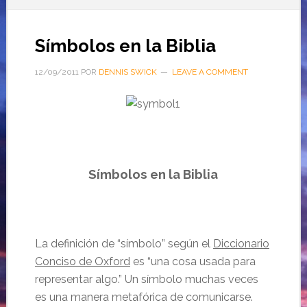
Símbolos en la Biblia
12/09/2011
POR
DENNIS SWICK
LEAVE A COMMENT
Símbolos
en la Biblia
La
definición
de “
símbolo
”
según
el
Diccionario
Conciso de Oxford
es “una cosa usada para
representar algo.” Un
símbolo
muchas veces
es una manera
metafórica
de comunicarse.