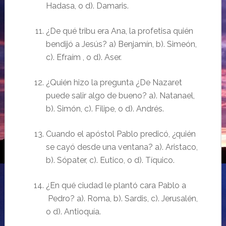
Hadasa, o d). Damaris.
¿De qué tribu era Ana, la profetisa quién
bendijó a Jesús? a) Benjamín, b). Simeón,
c). Efraím , o d). Aser.
¿Quién hizo la pregunta ¿De Nazaret
puede salir algo de bueno? a). Natanael,
b). Simón, c). Filipe, o d). Andrés.
Cuando el apóstol Pablo predicó, ¿quién
se cayó desde una ventana? a). Aristaco,
b). Sópater, c). Eutico, o d). Tíquico.
¿En qué ciudad le plantó cara Pablo a
Pedro? a). Roma, b). Sardis, c). Jerusalén,
o d). Antioquía.