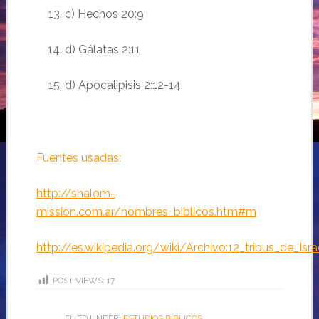
c) Hechos 20:9
d)
Gálatas
2:11
d) Apocalipisis 2:12-14.
Fuentes usadas:
http://shalom-
mission.com.ar/nombres_biblicos.htm#m
http://es.wikipedia.org/wiki/Archivo:12_tribus_de_Isra
POST VIEWS:
17
FILED UNDER:
ESTUDIOS BÍBLICOS