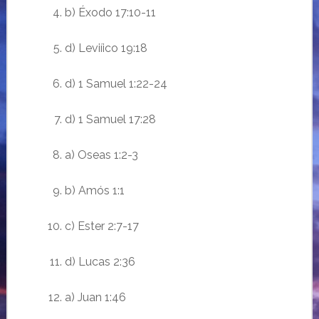
b)
É
xodo 17:10-11
d)
Leviíico
19:18
d) 1 Samuel 1:22-24
d) 1 Samuel 17:28
a) Oseas 1:2-3
b) Am
ós
1:1
c) Ester 2:7-17
d) Lucas 2:36
a) Juan 1:46