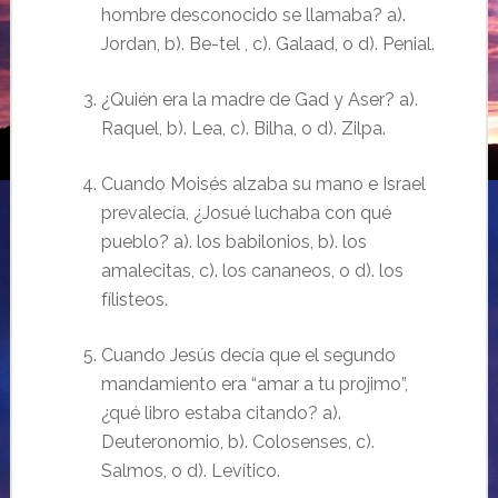
hombre desconocido
se llamaba
? a).
Jordan, b). Be-tel , c). Galaad,
o
d). Penial.
¿Quién era l
a madre de Gad y Aser? a).
Raquel, b). Lea, c). Bilha,
o
d). Zilpa.
Cuando Moisés alzaba su mano e Israel
prevalecía,
¿Josué luchaba con qué
pueblo? a). los babilonios, b). los
amalecitas, c). los cananeos, o d). los
fílisteos.
Cuando Jesús decía que el segundo
mandamiento era “
amar a tu projimo”,
¿qué libro estaba citando? a).
Deuteronomio, b). Colosenses, c).
Salmos, o d). Levítico.