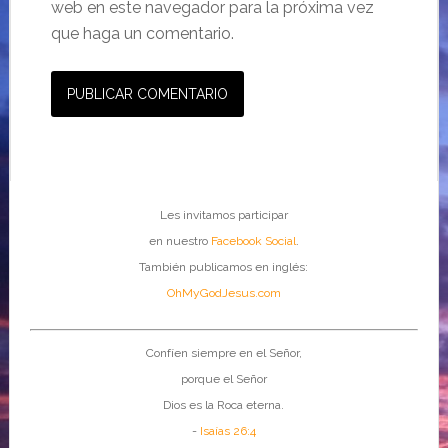
web en este navegador para la próxima vez
que haga un comentario.
Les invitamos participar
en nuestro
Facebook Social
.
También publicamos en inglés:
OhMyGodJesus.com
Confíen siempre en el Señor,
porque el Señor
Dios es la Roca eterna.
-
Isaías 26:4