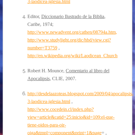
3-laodicea-iglesia.html
Editor,
Diccionario Ilustrado de la Biblia
,
Caribe, 1974;
http://www.newadvent.org/cathen/08794a.htm
,
http://www.studylight.org/dic/hbd/view.cgi?
number=T3759
,
http://en.wikipedia.org/wiki/Laodicean_Church
Robert H. Mounce,
Comentario al libro del
Apocalipsis
, CLIE, 2007.
http://desdelaazoteas.blogspot.com/2009/04/apocalipsis-
3-laodicea-iglesia.html
,
http://www.cocedein.cl/index.php?
view=article&catid=25:inicio&id=109:el-que-
tiene-oidos-para-oir-
oiga&tmpl=component&print=1&page
= ,