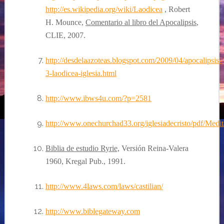
http://es.wikipedia.org/wiki/Laodicea
, Robert
H. Mounce,
Comentario al libro del Apocalipsis
,
CLIE, 2007.
http://desdelaazoteas.blogspot.com/2009/04/apocalipsis-
3-laodicea-iglesia.html
http://www.ibws4u.com/?p=2581
http://www.onechurchad33.org/iglesiadecristo/pdf/Medit
Biblia de estudio Ryrie,
Versión Reina
-Valera
1960, Kregal Pub., 1991.
http://www.4laws.com/laws/castilian/
http://www.biblegateway.com