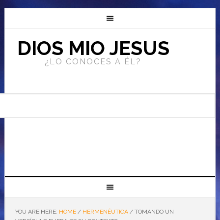
DIOS MIO JESUS
¿LO CONOCES A ÉL?
YOU ARE HERE:
HOME
/
HERMENÉUTICA
/
TOMANDO UN