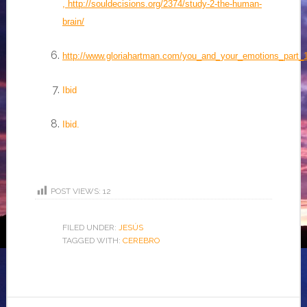
,
http://souldecisions.org/2374/study-2-the-human-
brain/
http://www.gloriahartman.com/you_and_your_emotions_part_
Ibid
Ibid.
POST VIEWS:
12
FILED UNDER:
JESÚS
TAGGED WITH:
CEREBRO