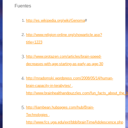
Fuentes
http://es.wikipedia.org/wiki/Genoma
#
http://www.religion-online.org/showarticle.asp?
title=1223
http://www.protazen.com/articles/brain-speed-
decreases-with-age-starting-as-early-as-age-30
http://mradomski.wordpress.com/2008/05/14/human-
brain-capacity-in-terabytes/
,
http://www.brainhealthandpuzzles.com/fun_facts_about_the_b
http://liambean.hubpages.com/hub/Brain-
Technologies
,
http://www.fcs.uga.edu/ext/bbb/brainTimeAdolescence.php